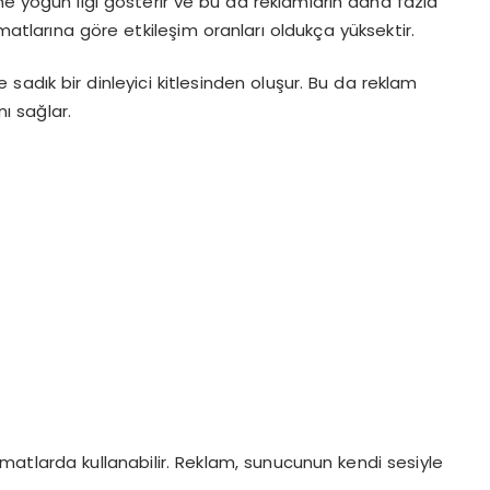
erine yoğun ilgi gösterir ve bu da reklamların daha fazla
rmatlarına göre etkileşim oranları oldukça yüksektir.
le sadık bir dinleyici kitlesinden oluşur. Bu da reklam
ı sağlar.
ormatlarda kullanabilir. Reklam, sunucunun kendi sesiyle