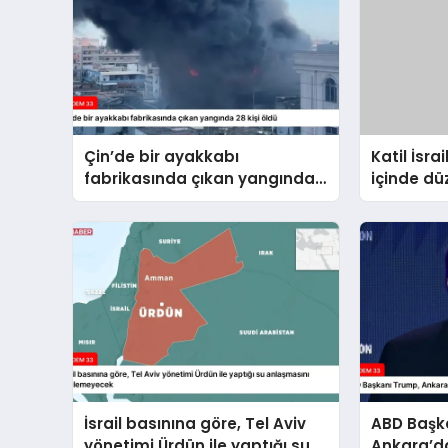
Çin’de bir ayakkabı
Katil İsra
fabrikasında çıkan yangında
içinde dü
28 kişi öldü
hayatını 
10’a yüks
İsrail basınına göre, Tel Aviv
ABD Başk
yönetimi Ürdün ile yaptığı su
Ankara’da