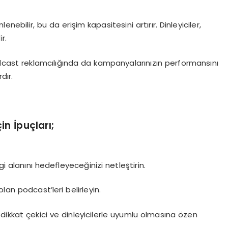
lenebilir, bu da erişim kapasitesini artırır. Dinleyiciler,
r.
, podcast reklamcılığında da kampanyalarınızın performansını
dır.
n İpuçları;
gi alanını hedefleyeceğinizi netleştirin.
lan podcast’leri belirleyin.
zın dikkat çekici ve dinleyicilerle uyumlu olmasına özen