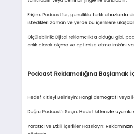
tanıtılabilir veya belirli bir jingle ile sunulabilir.
Erişim: Podcast’ler, genellikle farklı cihazlarda din
istedikleri zaman ve yerde bu içeriklere ulaşabili
Ölçülebilirlik: Dijital reklamcılıkta olduğu gibi
anlık olarak ölçme ve optimize etme imkânı var
Podcast Reklamcılığına Başlamak İçi
Hedef Kitleyi Belirleyin: Hangi demografi veya il
Doğru Podcast’i Seçin: Hedef kitlenizle uyumlu o
Yaratıcı ve Etkili İçerikler Hazırlayın: Reklamını
gösterin.