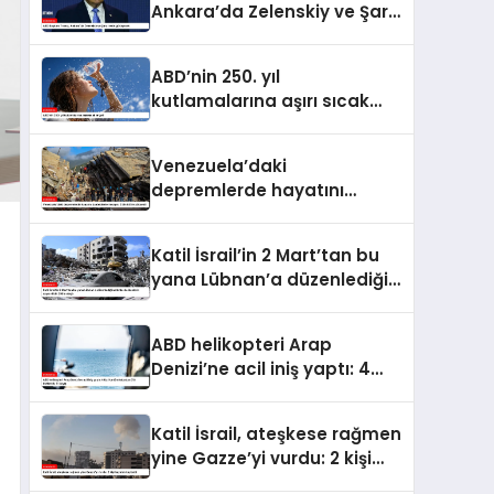
Ankara’da Zelenskiy ve Şara
ile de görüşecek
ABD’nin 250. yıl
kutlamalarına aşırı sıcak
engeli
Venezuela’daki
depremlerde hayatını
kaybedenlerin sayısı 2 bin
645’e yükseldi
Katil İsrail’in 2 Mart’tan bu
yana Lübnan’a düzenlediği
saldırılarda ölenlerin sayısı
4 bin 298’e ulaştı
ABD helikopteri Arap
Denizi’ne acil iniş yaptı: 4
kişilik mürettebattan 3’ü
kurtarıldı, 1’i kayıp
Katil İsrail, ateşkese rağmen
yine Gazze’yi vurdu: 2 kişi
hayatını kaybetti