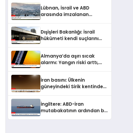
Lübnan, İsrail ve ABD
arasında imzalanan
çerçeve anlaşmasındaki
güvenlik ekine ilişkin
Dışişleri Bakanlığı: İsrail
detaylar ortaya çıktı
hükümeti kendi suçlarını
örtbas etmeyi
hedeflemektedir
Almanya’da aşırı sıcak
alarmı: Yangın riski arttı,
ulaşımda aksama uyarısı
yapıldı
İran basını: Ülkenin
güneyindeki Sirik kentinde
bulunan iskele saldırıya
uğradı
İngiltere: ABD-İran
mutabakatının ardından bir
gemi ilk kez saldırıya uğradı