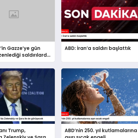
il’in Gazze’ye gün
ABD: İran’a saldırı başlattık
zenlediği saldırılarda
kaybedenlerin sayısı
eldi
anı Trump,
ABD’nin 250. yıl kutlamalarına
 Zelenskiy ve Şara
aşırı sıcak engeli