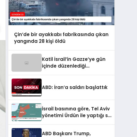
Çin’de bir ayakkabı fabrikasında çıkan
yangında 28 kişi öldü
Katil İsrail’in Gazze’ye gün
içinde düzenlediği
saldırılarda hayatını
kaybedenlerin sayısı 10’a
yükseldi
ABD: İran’a saldırı başlattık
İsrail basınına göre, Tel Aviv
yönetimi Ürdün ile yaptığı su
anlaşmasını yenilemeyecek
ABD Başkanı Trump,