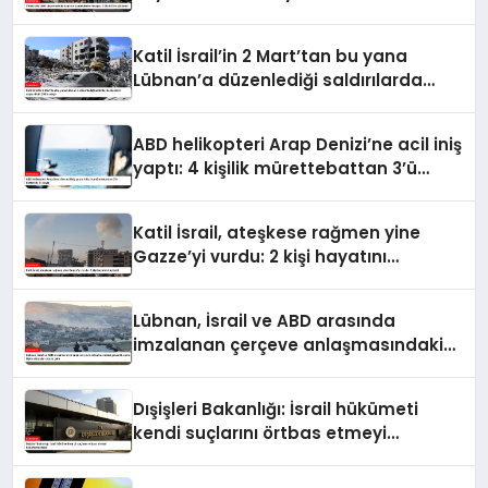
yükseldi
Katil İsrail’in 2 Mart’tan bu yana
Lübnan’a düzenlediği saldırılarda
ölenlerin sayısı 4 bin 298’e ulaştı
ABD helikopteri Arap Denizi’ne acil iniş
yaptı: 4 kişilik mürettebattan 3’ü
kurtarıldı, 1’i kayıp
Katil İsrail, ateşkese rağmen yine
Gazze’yi vurdu: 2 kişi hayatını
kaybetti
Lübnan, İsrail ve ABD arasında
imzalanan çerçeve anlaşmasındaki
güvenlik ekine ilişkin detaylar ortaya
çıktı
Dışişleri Bakanlığı: İsrail hükümeti
kendi suçlarını örtbas etmeyi
hedeflemektedir