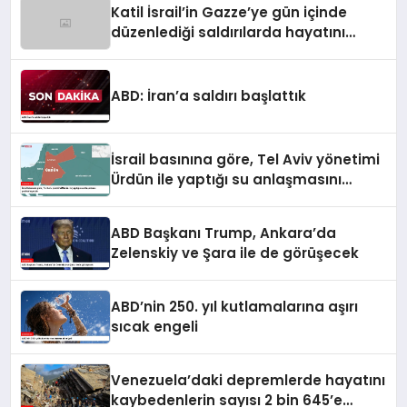
Katil İsrail’in Gazze’ye gün içinde
düzenlediği saldırılarda hayatını
kaybedenlerin sayısı 10’a yükseldi
ABD: İran’a saldırı başlattık
İsrail basınına göre, Tel Aviv yönetimi
Ürdün ile yaptığı su anlaşmasını
yenilemeyecek
ABD Başkanı Trump, Ankara’da
Zelenskiy ve Şara ile de görüşecek
ABD’nin 250. yıl kutlamalarına aşırı
sıcak engeli
Venezuela’daki depremlerde hayatını
kaybedenlerin sayısı 2 bin 645’e