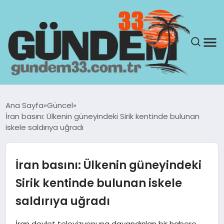
ANASAYFA
Ana Sayfa
Güncel
İran basını: Ülkenin güneyindeki Sirik kentinde bulunan
GÜNDEM
iskele saldırıya uğradı
YAŞAM
İran basını: Ülkenin güneyindeki
SAĞLIK
Sirik kentinde bulunan iskele
saldırıya uğradı
TEKNOLOJI
İran devlet televizyonuna dayandırılan bir habere