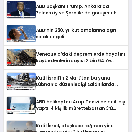
ABD Başkanı Trump, Ankara’da
Zelenskiy ve Şara ile de görüşecek
ABD’nin 250. yıl kutlamalarına aşırı
sıcak engeli
Venezuela’daki depremlerde hayatını
kaybedenlerin sayısı 2 bin 645’e
yükseldi
Katil İsrail’in 2 Mart’tan bu yana
Lübnan’a düzenlediği saldırılarda
ölenlerin sayısı 4 bin 298’e ulaştı
ABD helikopteri Arap Denizi’ne acil iniş
yaptı: 4 kişilik mürettebattan 3’ü
kurtarıldı, 1’i kayıp
Katil İsrail, ateşkese rağmen yine