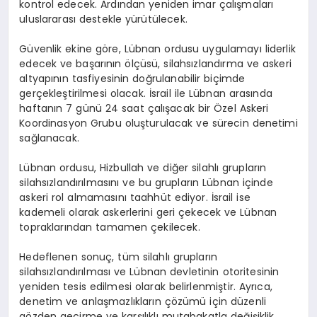
kontrol edecek. Ardından yeniden imar çalışmaları
uluslararası destekle yürütülecek.
Güvenlik ekine göre, Lübnan ordusu uygulamayı liderlik
edecek ve başarının ölçüsü, silahsızlandırma ve askeri
altyapının tasfiyesinin doğrulanabilir biçimde
gerçekleştirilmesi olacak. İsrail ile Lübnan arasında
haftanın 7 günü 24 saat çalışacak bir Özel Askeri
Koordinasyon Grubu oluşturulacak ve sürecin denetimi
sağlanacak.
Lübnan ordusu, Hizbullah ve diğer silahlı grupların
silahsızlandırılmasını ve bu grupların Lübnan içinde
askeri rol almamasını taahhüt ediyor. İsrail ise
kademeli olarak askerlerini geri çekecek ve Lübnan
topraklarından tamamen çekilecek.
Hedeflenen sonuç, tüm silahlı grupların
silahsızlandırılması ve Lübnan devletinin otoritesinin
yeniden tesis edilmesi olarak belirlenmiştir. Ayrıca,
denetim ve anlaşmazlıkların çözümü için düzenli
gözden geçirme ve karşılıklı mutabakatla değişiklik