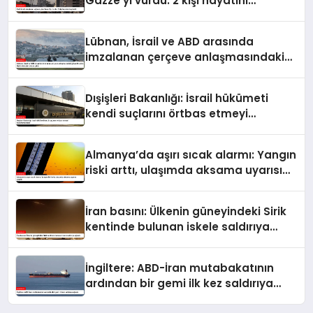
Gazze’yi vurdu: 2 kişi hayatını
kaybetti
Lübnan, İsrail ve ABD arasında
imzalanan çerçeve anlaşmasındaki
güvenlik ekine ilişkin detaylar ortaya
çıktı
Dışişleri Bakanlığı: İsrail hükümeti
kendi suçlarını örtbas etmeyi
hedeflemektedir
Almanya’da aşırı sıcak alarmı: Yangın
riski arttı, ulaşımda aksama uyarısı
yapıldı
İran basını: Ülkenin güneyindeki Sirik
kentinde bulunan iskele saldırıya
uğradı
İngiltere: ABD-İran mutabakatının
ardından bir gemi ilk kez saldırıya
uğradı