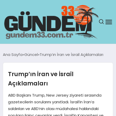
ANASAYFA
Ana Sayfa
Güncel
Trump’ın İran ve İsrail Açıklamaları
GÜNDEM
Trump’ın İran ve İsrail
YAŞAM
Açıklamaları
SAĞLIK
ABD Başkanı Trump, New Jersey ziyareti sırasında
gazetecilerin sorularını yanıtladı. İsrail’in İran’a
TEKNOLOJI
saldırıları ve ABD’nin olası müdahalesi hakkındaki
sorulara ilginç cevaplar verdi. İsrail’in Kapasitesi ve