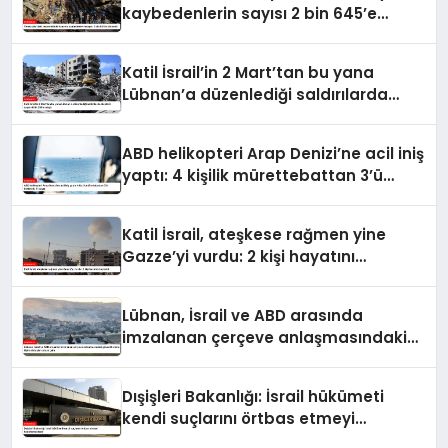
kaybedenlerin sayısı 2 bin 645’e
yükseldi
Katil İsrail’in 2 Mart’tan bu yana
Lübnan’a düzenlediği saldırılarda
ölenlerin sayısı 4 bin 298’e ulaştı
ABD helikopteri Arap Denizi’ne acil iniş
yaptı: 4 kişilik mürettebattan 3’ü
kurtarıldı, 1’i kayıp
Katil İsrail, ateşkese rağmen yine
Gazze’yi vurdu: 2 kişi hayatını
kaybetti
Lübnan, İsrail ve ABD arasında
imzalanan çerçeve anlaşmasındaki
güvenlik ekine ilişkin detaylar ortaya
çıktı
Dışişleri Bakanlığı: İsrail hükümeti
kendi suçlarını örtbas etmeyi
hedeflemektedir