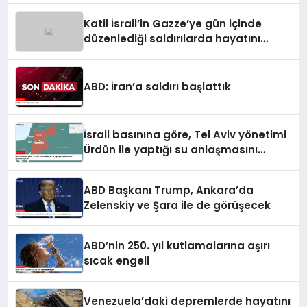
Katil İsrail’in Gazze’ye gün içinde
düzenlediği saldırılarda hayatını
kaybedenlerin sayısı 10’a yükseldi
ABD: İran’a saldırı başlattık
İsrail basınına göre, Tel Aviv yönetimi
Ürdün ile yaptığı su anlaşmasını
yenilemeyecek
ABD Başkanı Trump, Ankara’da
Zelenskiy ve Şara ile de görüşecek
ABD’nin 250. yıl kutlamalarına aşırı
sıcak engeli
Venezuela’daki depremlerde hayatını