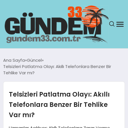
ANASAYFA
Ana Sayfa
Güncel
Telsizleri Patlatma Olayı: Akıllı Telefonlara Benzer Bir
GÜNDEM
Tehlike Var mı?
YAŞAM
Telsizleri Patlatma Olayı: Akıllı
SAĞLIK
Telefonlara Benzer Bir Tehlike
Var mı?
TEKNOLOJI
Uzmanlar Açıklıyor: Akıllı Telefonlara Zarar Verme