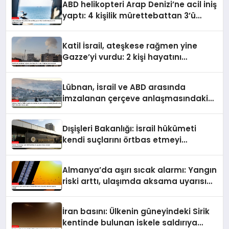
ABD helikopteri Arap Denizi’ne acil iniş
yaptı: 4 kişilik mürettebattan 3’ü
kurtarıldı, 1’i kayıp
Katil İsrail, ateşkese rağmen yine
Gazze’yi vurdu: 2 kişi hayatını
kaybetti
Lübnan, İsrail ve ABD arasında
imzalanan çerçeve anlaşmasındaki
güvenlik ekine ilişkin detaylar ortaya
çıktı
Dışişleri Bakanlığı: İsrail hükümeti
kendi suçlarını örtbas etmeyi
hedeflemektedir
Almanya’da aşırı sıcak alarmı: Yangın
riski arttı, ulaşımda aksama uyarısı
yapıldı
İran basını: Ülkenin güneyindeki Sirik
kentinde bulunan iskele saldırıya