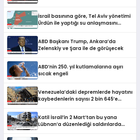
İsrail basınına göre, Tel Aviv yönetimi
Ürdün ile yaptığı su anlaşmasını
yenilemeyecek
ABD Başkanı Trump, Ankara’da
Zelenskiy ve Şara ile de görüşecek
ABD’nin 250. yıl kutlamalarına aşırı
sıcak engeli
Venezuela’daki depremlerde hayatını
kaybedenlerin sayısı 2 bin 645’e
yükseldi
Katil İsrail’in 2 Mart’tan bu yana
Lübnan’a düzenlediği saldırılarda
ölenlerin sayısı 4 bin 298’e ulaştı