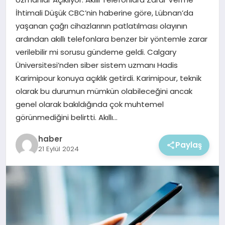
EKONOMI
İhtimali Düşük CBC’nin haberine göre, Lübnan’da
yaşanan çağrı cihazlarının patlatılması olayının
MAGAZIN
ardından akıllı telefonlara benzer bir yöntemle zarar
verilebilir mi sorusu gündeme geldi. Calgary
Üniversitesi’nden siber sistem uzmanı Hadis
Karimipour konuya açıklık getirdi. Karimipour, teknik
olarak bu durumun mümkün olabileceğini ancak
genel olarak bakıldığında çok muhtemel
görünmediğini belirtti. Akıllı…
haber
Paylaş
21 Eylül 2024