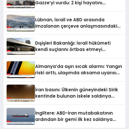
Gazze’yi vurdu: 2 kişi hayatını
kaybetti
Lübnan, İsrail ve ABD arasında
imzalanan çerçeve anlaşmasındaki
güvenlik ekine ilişkin detaylar ortaya
çıktı
Dışişleri Bakanlığı: İsrail hükümeti
kendi suçlarını örtbas etmeyi
hedeflemektedir
Almanya’da aşırı sıcak alarmı: Yangın
riski arttı, ulaşımda aksama uyarısı
yapıldı
İran basını: Ülkenin güneyindeki Sirik
kentinde bulunan iskele saldırıya
uğradı
İngiltere: ABD-İran mutabakatının
ardından bir gemi ilk kez saldırıya
uğradı