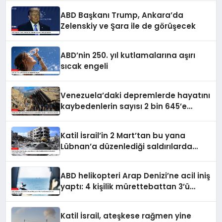
ABD Başkanı Trump, Ankara’da
Zelenskiy ve Şara ile de görüşecek
ABD’nin 250. yıl kutlamalarına aşırı
sıcak engeli
Venezuela’daki depremlerde hayatını
kaybedenlerin sayısı 2 bin 645’e
yükseldi
Katil İsrail’in 2 Mart’tan bu yana
Lübnan’a düzenlediği saldırılarda
ölenlerin sayısı 4 bin 298’e ulaştı
ABD helikopteri Arap Denizi’ne acil iniş
yaptı: 4 kişilik mürettebattan 3’ü
kurtarıldı, 1’i kayıp
Katil İsrail, ateşkese rağmen yine