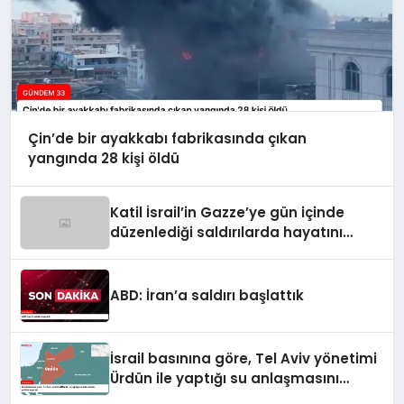
Çin’de bir ayakkabı fabrikasında çıkan
yangında 28 kişi öldü
Katil İsrail’in Gazze’ye gün içinde
düzenlediği saldırılarda hayatını
kaybedenlerin sayısı 10’a yükseldi
ABD: İran’a saldırı başlattık
İsrail basınına göre, Tel Aviv yönetimi
Ürdün ile yaptığı su anlaşmasını
yenilemeyecek