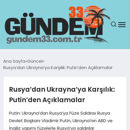
ANASAYFA
Ana Sayfa
Güncel
Rusya’dan Ukrayna’ya Karşılık: Putin’den Açıklamalar
GÜNDEM
YAŞAM
Rusya’dan Ukrayna’ya Karşılık:
Putin’den Açıklamalar
SAĞLIK
Putin: Ukrayna’dan Rusya’ya Füze Saldırısı Rusya
TEKNOLOJI
Devlet Başkanı Vladimir Putin, Ukrayna’nın ABD ve
İngiliz yapımı füzelerle Rusya’ya saldırılar