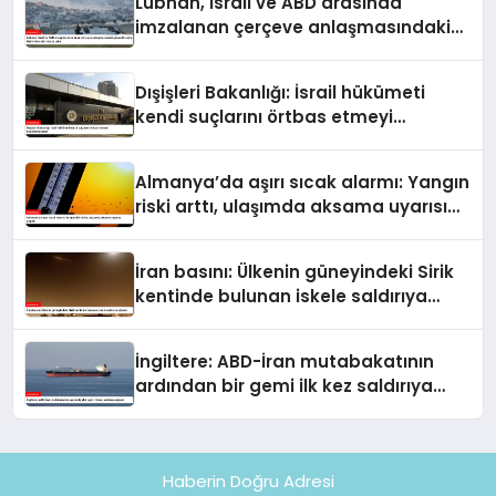
Lübnan, İsrail ve ABD arasında
imzalanan çerçeve anlaşmasındaki
güvenlik ekine ilişkin detaylar ortaya
çıktı
Dışişleri Bakanlığı: İsrail hükümeti
kendi suçlarını örtbas etmeyi
hedeflemektedir
Almanya’da aşırı sıcak alarmı: Yangın
riski arttı, ulaşımda aksama uyarısı
yapıldı
İran basını: Ülkenin güneyindeki Sirik
kentinde bulunan iskele saldırıya
uğradı
İngiltere: ABD-İran mutabakatının
ardından bir gemi ilk kez saldırıya
uğradı
Haberin Doğru Adresi