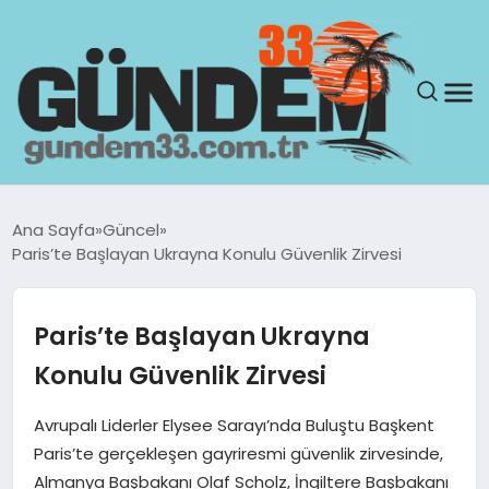
ANASAYFA
Ana Sayfa
Güncel
Paris’te Başlayan Ukrayna Konulu Güvenlik Zirvesi
GÜNDEM
YAŞAM
Paris’te Başlayan Ukrayna
Konulu Güvenlik Zirvesi
SAĞLIK
Avrupalı Liderler Elysee Sarayı’nda Buluştu Başkent
TEKNOLOJI
Paris’te gerçekleşen gayriresmi güvenlik zirvesinde,
Almanya Başbakanı Olaf Scholz, İngiltere Başbakanı