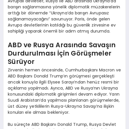
Avrupalı devletler, Rusya ile ABD arasında Ukrayna’da
barışın sağlanmasına yönelik diplomatik müzakerelerin
arttığı bir dönemde “Ukrayna’da barışın Avrupasız
sağlanamayacağını” savunuyor. Paris, önde gelen
Avrupa devletlerinin katıldığı bu güvenlik zirvesine ev
sahipliği yaparak önemli bir adım atmış durumda.
ABD ve Rusya Arasında Savaşın
Durdurulması İçin Görüşmeler
Sürüyor
Zirvenin hemen öncesinde, Cumhurbaşkanı Macron ve
ABD Başkanı Donald Trump’ın görüşmesi gerçekleşti
ancak konuyla ilgili Elysee Sarayı’ndan henüz resmi bir
açıklama yapılmadı. Ayrıca, ABD ve Rusya’nın Ukrayna
konusundaki diplomatik girişimleri devam ediyor. Yarın
Suudi Arabistan’da yapılması planlanan görüşmelerde,
üst düzey yetkililerin Rusya-Ukrayna Savaşı’na ilişkin
konuları ele alması bekleniyor.
Bu süreçte ABD Başkanı Donald Trump, Rusya Devlet