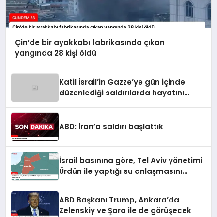
Çin’de bir ayakkabı fabrikasında çıkan
yangında 28 kişi öldü
Katil İsrail’in Gazze’ye gün içinde
düzenlediği saldırılarda hayatını
kaybedenlerin sayısı 10’a yükseldi
ABD: İran’a saldırı başlattık
İsrail basınına göre, Tel Aviv yönetimi
Ürdün ile yaptığı su anlaşmasını
yenilemeyecek
ABD Başkanı Trump, Ankara’da
Zelenskiy ve Şara ile de görüşecek