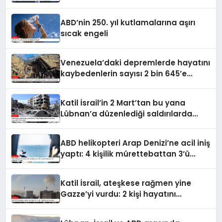
ABD’nin 250. yıl kutlamalarına aşırı
sıcak engeli
Venezuela’daki depremlerde hayatını
kaybedenlerin sayısı 2 bin 645’e
yükseldi
Katil İsrail’in 2 Mart’tan bu yana
Lübnan’a düzenlediği saldırılarda
ölenlerin sayısı 4 bin 298’e ulaştı
ABD helikopteri Arap Denizi’ne acil iniş
yaptı: 4 kişilik mürettebattan 3’ü
kurtarıldı, 1’i kayıp
Katil İsrail, ateşkese rağmen yine
Gazze’yi vurdu: 2 kişi hayatını
kaybetti