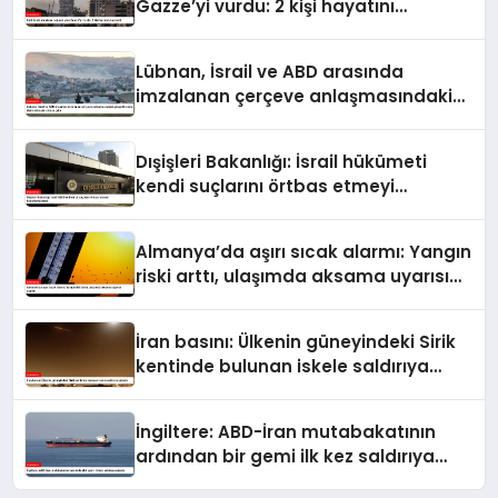
Gazze’yi vurdu: 2 kişi hayatını
kaybetti
Lübnan, İsrail ve ABD arasında
imzalanan çerçeve anlaşmasındaki
güvenlik ekine ilişkin detaylar ortaya
çıktı
Dışişleri Bakanlığı: İsrail hükümeti
kendi suçlarını örtbas etmeyi
hedeflemektedir
Almanya’da aşırı sıcak alarmı: Yangın
riski arttı, ulaşımda aksama uyarısı
yapıldı
İran basını: Ülkenin güneyindeki Sirik
kentinde bulunan iskele saldırıya
uğradı
İngiltere: ABD-İran mutabakatının
ardından bir gemi ilk kez saldırıya
uğradı