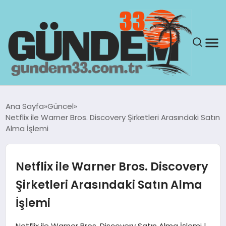
ANASAYFA
Ana Sayfa
Güncel
Netflix ile Warner Bros. Discovery Şirketleri Arasındaki Satın
GÜNDEM
Alma İşlemi
YAŞAM
Netflix ile Warner Bros. Discovery
SAĞLIK
Şirketleri Arasındaki Satın Alma
İşlemi
TEKNOLOJI
Netflix ile Warner Bros. Discovery Satın Alma İşlemi |