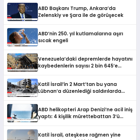
ABD Başkanı Trump, Ankara’da
Zelenskiy ve Şara ile de görüşecek
ABD’nin 250. yıl kutlamalarına aşırı
sıcak engeli
Venezuela’daki depremlerde hayatını
kaybedenlerin sayısı 2 bin 645’e
yükseldi
Katil İsrail’in 2 Mart’tan bu yana
Lübnan’a düzenlediği saldırılarda
ölenlerin sayısı 4 bin 298’e ulaştı
ABD helikopteri Arap Denizi’ne acil iniş
yaptı: 4 kişilik mürettebattan 3’ü
kurtarıldı, 1’i kayıp
Katil İsrail, ateşkese rağmen yine