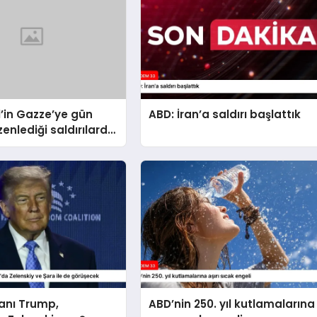
il’in Gazze’ye gün
ABD: İran’a saldırı başlattık
zenlediği saldırılarda
kaybedenlerin sayısı
eldi
anı Trump,
ABD’nin 250. yıl kutlamalarına