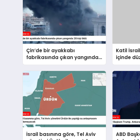
Çin’de bir ayakkabı
Katil İsra
fabrikasında çıkan yangında
içinde dü
28 kişi öldü
hayatını 
10’a yüks
İsrail basınına göre, Tel Aviv
ABD Başk