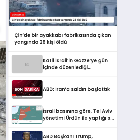
Çin’de bir ayakkabı fabrikasında çıkan
yangında 28 kişi öldü
Katil İsrail’in Gazze’ye gün
içinde düzenlediği
saldırılarda hayatını
kaybedenlerin sayısı 10’a
yükseldi
ABD: İran’a saldırı başlattık
İsrail basınına göre, Tel Aviv
yönetimi Ürdün ile yaptığı su
anlaşmasını yenilemeyecek
ABD Başkanı Trump,