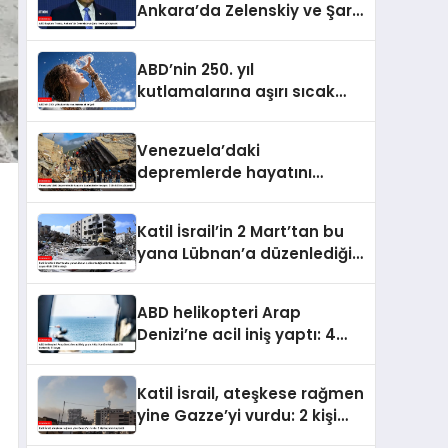
Ankara’da Zelenskiy ve Şara
ile de görüşecek
ABD’nin 250. yıl
kutlamalarına aşırı sıcak
engeli
Venezuela’daki
depremlerde hayatını
kaybedenlerin sayısı 2 bin
645’e yükseldi
Katil İsrail’in 2 Mart’tan bu
yana Lübnan’a düzenlediği
saldırılarda ölenlerin sayısı
4 bin 298’e ulaştı
ABD helikopteri Arap
Denizi’ne acil iniş yaptı: 4
kişilik mürettebattan 3’ü
kurtarıldı, 1’i kayıp
Katil İsrail, ateşkese rağmen
yine Gazze’yi vurdu: 2 kişi
hayatını kaybetti