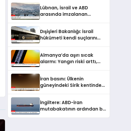
Lübnan, İsrail ve ABD
arasında imzalanan
çerçeve anlaşmasındaki
güvenlik ekine ilişkin
Dışişleri Bakanlığı: İsrail
detaylar ortaya çıktı
hükümeti kendi suçlarını
örtbas etmeyi
hedeflemektedir
Almanya’da aşırı sıcak
alarmı: Yangın riski arttı,
ulaşımda aksama uyarısı
yapıldı
İran basını: Ülkenin
güneyindeki Sirik kentinde
bulunan iskele saldırıya
uğradı
İngiltere: ABD-İran
mutabakatının ardından bir
gemi ilk kez saldırıya uğradı