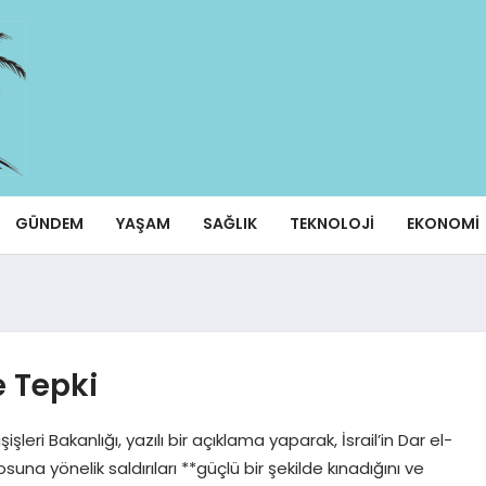
GÜNDEM
YAŞAM
SAĞLIK
TEKNOLOJI
EKONOMI
e Tepki
ışişleri Bakanlığı, yazılı bir açıklama yaparak, İsrail’in Dar el-
na yönelik saldırıları **güçlü bir şekilde kınadığını ve