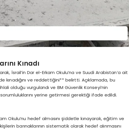
larını Kınadı
parak, İsrail’in Dar el-Erkam Okulu’na ve Suudi Arabistan’a ait
lde kınadığını ve reddettiğini** belirtti. Açıklamada, bu
ir ihlali olduğu vurgulandı ve BM Güvenlik Konseyi’nin
orumluluklarını yerine getirmesi gerektiği ifade edildi.
l-Erkam Okulu’nu hedef almasını şiddetle kınayarak, eğitim ve
ş kişilerin barınaklarının sistematik olarak hedef alınmasını