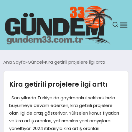
ANASAYFA
Ana Sayfa
Güncel
Kira getirili projelere ilgi arttı
GÜNDEM
Kira getirili projelere ilgi arttı
YAŞAM
Son yıllarda Türkiye’de gayrimenkul sektörü hızla
SAĞLIK
büyümeye devam ederken, kira getirili projelere
olan ilgi de artış gösteriyor. Yükselen konut fiyatları
TEKNOLOJI
ve kira artış oranları, yatırımcıları yeni arayışlara
yöneltiyor. 2024 itibarıyla kira artış oranları