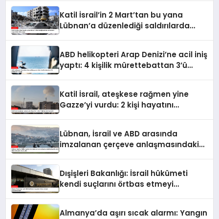
Katil İsrail’in 2 Mart’tan bu yana
Lübnan’a düzenlediği saldırılarda
ölenlerin sayısı 4 bin 298’e ulaştı
ABD helikopteri Arap Denizi’ne acil iniş
yaptı: 4 kişilik mürettebattan 3’ü
kurtarıldı, 1’i kayıp
Katil İsrail, ateşkese rağmen yine
Gazze’yi vurdu: 2 kişi hayatını
kaybetti
Lübnan, İsrail ve ABD arasında
imzalanan çerçeve anlaşmasındaki
güvenlik ekine ilişkin detaylar ortaya
çıktı
Dışişleri Bakanlığı: İsrail hükümeti
kendi suçlarını örtbas etmeyi
hedeflemektedir
Almanya’da aşırı sıcak alarmı: Yangın