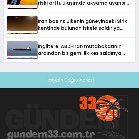
riski arttı, ulaşımda aksama uyarısı
yapıldı
İran basını: Ülkenin güneyindeki Sirik
kentinde bulunan iskele saldırıya
uğradı
İngiltere: ABD-İran mutabakatının
ardından bir gemi ilk kez saldırıya
uğradı
Haberin Doğru Adresi