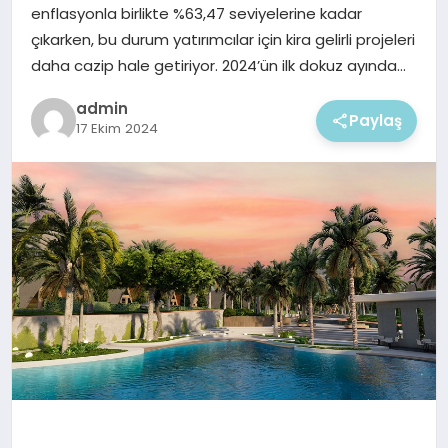
EKONOMI
enflasyonla birlikte %63,47 seviyelerine kadar
çıkarken, bu durum yatırımcılar için kira gelirli projeleri
MAGAZIN
daha cazip hale getiriyor. 2024’ün ilk dokuz ayında…
admin
Paylaş
17 Ekim 2024