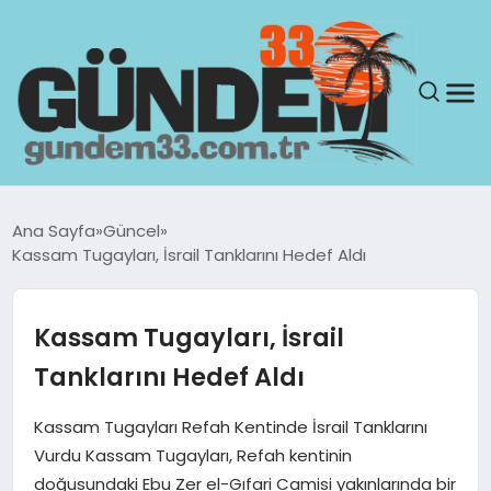
ANASAYFA
Ana Sayfa
Güncel
Kassam Tugayları, İsrail Tanklarını Hedef Aldı
GÜNDEM
YAŞAM
Kassam Tugayları, İsrail
Tanklarını Hedef Aldı
SAĞLIK
Kassam Tugayları Refah Kentinde İsrail Tanklarını
TEKNOLOJI
Vurdu Kassam Tugayları, Refah kentinin
doğusundaki Ebu Zer el-Gıfari Camisi yakınlarında bir