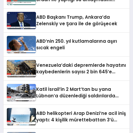
yenilemeyecek
ABD Başkanı Trump, Ankara’da
Zelenskiy ve Şara ile de görüşecek
ABD’nin 250. yıl kutlamalarına aşırı
sıcak engeli
Venezuela’daki depremlerde hayatını
kaybedenlerin sayısı 2 bin 645’e
yükseldi
Katil İsrail’in 2 Mart’tan bu yana
Lübnan’a düzenlediği saldırılarda
ölenlerin sayısı 4 bin 298’e ulaştı
ABD helikopteri Arap Denizi’ne acil iniş
yaptı: 4 kişilik mürettebattan 3’ü
kurtarıldı, 1’i kayıp