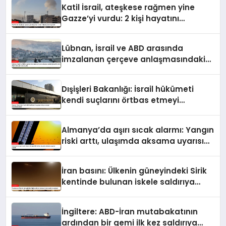
Katil İsrail, ateşkese rağmen yine
Gazze’yi vurdu: 2 kişi hayatını
kaybetti
Lübnan, İsrail ve ABD arasında
imzalanan çerçeve anlaşmasındaki
güvenlik ekine ilişkin detaylar ortaya
çıktı
Dışişleri Bakanlığı: İsrail hükümeti
kendi suçlarını örtbas etmeyi
hedeflemektedir
Almanya’da aşırı sıcak alarmı: Yangın
riski arttı, ulaşımda aksama uyarısı
yapıldı
İran basını: Ülkenin güneyindeki Sirik
kentinde bulunan iskele saldırıya
uğradı
İngiltere: ABD-İran mutabakatının
ardından bir gemi ilk kez saldırıya