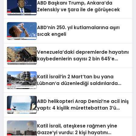
ABD Başkanı Trump, Ankara’da
Zelenskiy ve Şara ile de görüşecek
ABD’nin 250. yıl kutlamalarına aşırı
sıcak engeli
Venezuela’daki depremlerde hayatını
kaybedenlerin sayısı 2 bin 645’e
yükseldi
Katil İsrail’in 2 Mart’tan bu yana
Lübnan’a düzenlediği saldırılarda
ölenlerin sayısı 4 bin 298’e ulaştı
ABD helikopteri Arap Denizi’ne acil iniş
yaptı: 4 kişilik mürettebattan 3’ü
kurtarıldı, 1’i kayıp
Katil İsrail, ateşkese rağmen yine
Gazze’yi vurdu: 2 kişi hayatını