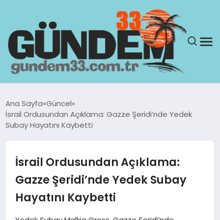
ANASAYFA
Ana Sayfa
Güncel
İsrail Ordusundan Açıklama: Gazze Şeridi’nde Yedek
GÜNDEM
Subay Hayatını Kaybetti
YAŞAM
İsrail Ordusundan Açıklama:
SAĞLIK
Gazze Şeridi’nde Yedek Subay
Hayatını Kaybetti
TEKNOLOJI
Yedek Subay Malkia Gross, Gazze Şeridi’nde