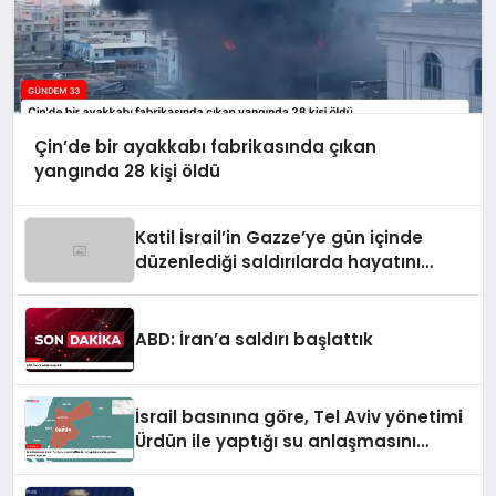
Çin’de bir ayakkabı fabrikasında çıkan
yangında 28 kişi öldü
Katil İsrail’in Gazze’ye gün içinde
düzenlediği saldırılarda hayatını
kaybedenlerin sayısı 10’a yükseldi
ABD: İran’a saldırı başlattık
İsrail basınına göre, Tel Aviv yönetimi
Ürdün ile yaptığı su anlaşmasını
yenilemeyecek