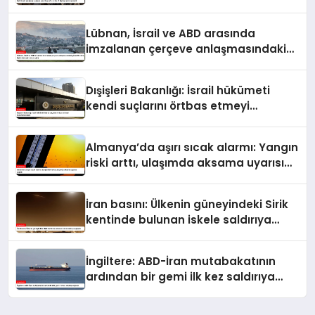
kaybetti
Lübnan, İsrail ve ABD arasında
imzalanan çerçeve anlaşmasındaki
güvenlik ekine ilişkin detaylar ortaya
çıktı
Dışişleri Bakanlığı: İsrail hükümeti
kendi suçlarını örtbas etmeyi
hedeflemektedir
Almanya’da aşırı sıcak alarmı: Yangın
riski arttı, ulaşımda aksama uyarısı
yapıldı
İran basını: Ülkenin güneyindeki Sirik
kentinde bulunan iskele saldırıya
uğradı
İngiltere: ABD-İran mutabakatının
ardından bir gemi ilk kez saldırıya
uğradı