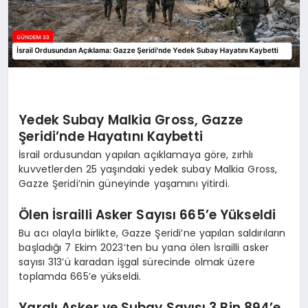
Yedek Subay Malkia Gross, Gazze
Şeridi’nde Hayatını Kaybetti
İsrail ordusundan yapılan açıklamaya göre, zırhlı
kuvvetlerden 25 yaşındaki yedek subay Malkia Gross,
Gazze Şeridi’nin güneyinde yaşamını yitirdi.
Ölen İsrailli Asker Sayısı 665’e Yükseldi
Bu acı olayla birlikte, Gazze Şeridi’ne yapılan saldırıların
başladığı 7 Ekim 2023’ten bu yana ölen İsrailli asker
sayısı 313’ü karadan işgal sürecinde olmak üzere
toplamda 665’e yükseldi.
Yaralı Asker ve Subay Sayısı 3 Bin 894’e