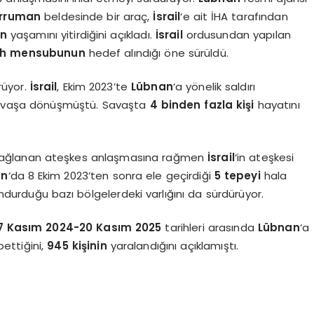
erruman
beldesinde bir araç,
İsrail
‘e ait İHA tarafından
in
yaşamını yitirdiğini açıkladı.
İsrail
ordusundan yapılan
lah mensubunun
hedef alındığı öne sürüldü.
ürüyor.
İsrail
, Ekim 2023’te
Lübnan
‘a yönelik saldırı
ı savaşa dönüşmüştü. Savaşta
4 binden fazla kişi
hayatını
sağlanan ateşkes anlaşmasına rağmen
İsrail
‘in ateşkesi
an
‘da 8 Ekim 2023’ten sonra ele geçirdiği
5 tepeyi
hala
undurduğu bazı bölgelerdeki varlığını da sürdürüyor.
7 Kasım 2024-20 Kasım 2025
tarihleri arasında
Lübnan
‘a
ettiğini,
945 kişinin
yaralandığını açıklamıştı.