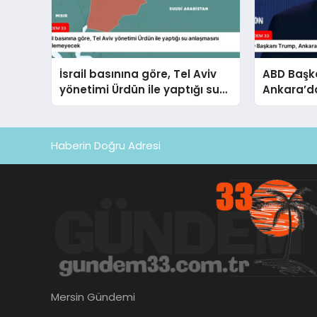
İsrail basınına göre, Tel Aviv
ABD Başk
yönetimi Ürdün ile yaptığı su
Ankara’da
anlaşmasını yenilemeyecek
ile de gö
Haberin Doğru Adresi
Mersin Gündemi