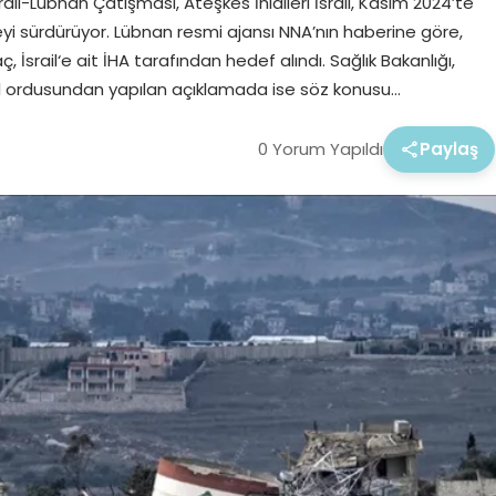
srail-Lübnan Çatışması, Ateşkes İhlalleri İsrail, Kasım 2024’te
eyi sürdürüyor. Lübnan resmi ajansı NNA’nın haberine göre,
İsrail‘e ait İHA tarafından hedef alındı. Sağlık Bakanlığı,
İsrail ordusundan yapılan açıklamada ise söz konusu…
0 Yorum Yapıldı
Paylaş