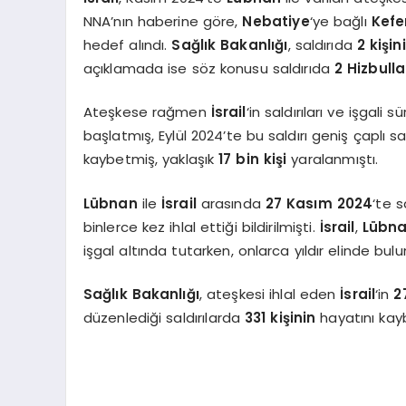
NNA’nın haberine göre,
Nebatiye
‘ye bağlı
Kef
hedef alındı.
Sağlık Bakanlığı
, saldırıda
2 kişin
açıklamada ise söz konusu saldırıda
2 Hizbul
Ateşkese rağmen
İsrail
‘in saldırıları ve işgali s
başlatmış, Eylül 2024’te bu saldırı geniş çapl
kaybetmiş, yaklaşık
17 bin kişi
yaralanmıştı.
Lübnan
ile
İsrail
arasında
27 Kasım 2024
‘te 
binlerce kez ihlal ettiği bildirilmişti.
İsrail
,
Lübn
işgal altında tutarken, onlarca yıldır elinde bul
Sağlık Bakanlığı
, ateşkesi ihlal eden
İsrail
‘in
2
düzenlediği saldırılarda
331 kişinin
hayatını kayb