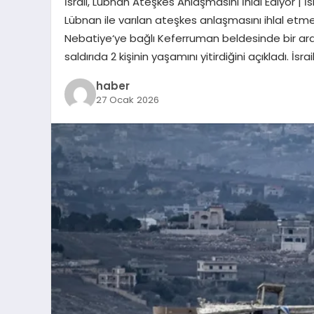
İsrail, Lübnan Ateşkes Anlaşmasını İhlal Ediyor | İ
Lübnan ile varılan ateşkes anlaşmasını ihlal etm
Nebatiye‘ye bağlı Keferruman beldesinde bir araç, 
saldırıda 2 kişinin yaşamını yitirdiğini açıkladı. 
haber
27 Ocak 2026