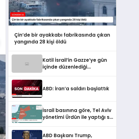
Çin’de bir ayakkabı fabrikasında çıkan
yangında 28 kişi öldü
Katil İsrail’in Gazze’ye gün
içinde düzenlediği
saldırılarda hayatını
kaybedenlerin sayısı 10’a
yükseldi
ABD: İran’a saldırı başlattık
İsrail basınına göre, Tel Aviv
yönetimi Ürdün ile yaptığı su
anlaşmasını yenilemeyecek
ABD Başkanı Trump,