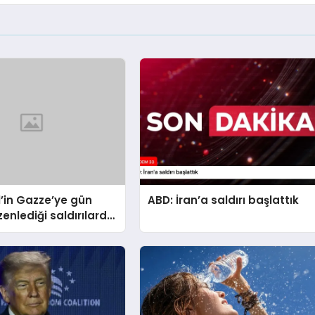
il’in Gazze’ye gün
ABD: İran’a saldırı başlattık
zenlediği saldırılarda
kaybedenlerin sayısı
eldi