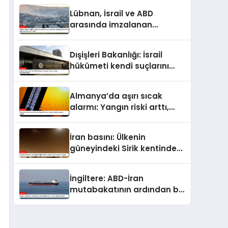
Lübnan, İsrail ve ABD
arasında imzalanan
çerçeve anlaşmasındaki
güvenlik ekine ilişkin
Dışişleri Bakanlığı: İsrail
detaylar ortaya çıktı
hükümeti kendi suçlarını
örtbas etmeyi
hedeflemektedir
Almanya’da aşırı sıcak
alarmı: Yangın riski arttı,
ulaşımda aksama uyarısı
yapıldı
İran basını: Ülkenin
güneyindeki Sirik kentinde
bulunan iskele saldırıya
uğradı
İngiltere: ABD-İran
mutabakatının ardından bir
gemi ilk kez saldırıya uğradı