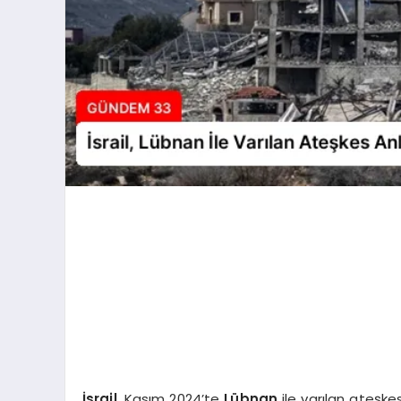
İsrail
, Kasım 2024’te
Lübnan
ile varılan ateşke