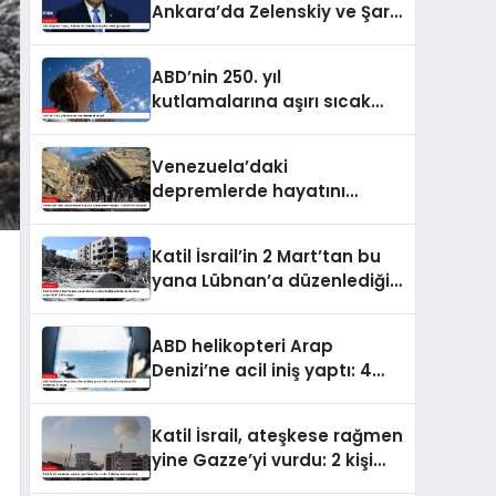
Ankara’da Zelenskiy ve Şara
ile de görüşecek
ABD’nin 250. yıl
kutlamalarına aşırı sıcak
engeli
Venezuela’daki
depremlerde hayatını
kaybedenlerin sayısı 2 bin
645’e yükseldi
Katil İsrail’in 2 Mart’tan bu
yana Lübnan’a düzenlediği
saldırılarda ölenlerin sayısı
4 bin 298’e ulaştı
ABD helikopteri Arap
Denizi’ne acil iniş yaptı: 4
kişilik mürettebattan 3’ü
kurtarıldı, 1’i kayıp
Katil İsrail, ateşkese rağmen
yine Gazze’yi vurdu: 2 kişi
hayatını kaybetti