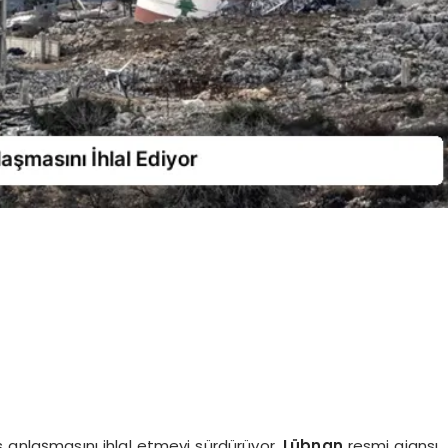
s anlaşmasını ihlal etmeyi sürdürüyor.
Lübnan
resmi ajansı