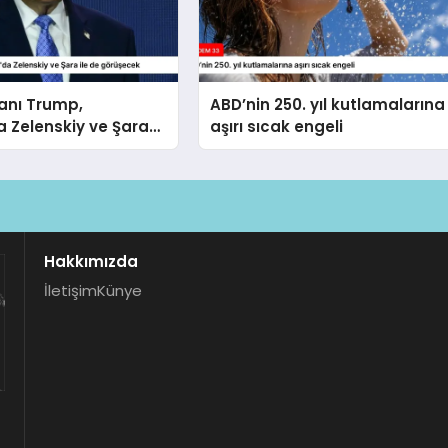
anı Trump,
ABD’nin 250. yıl kutlamalarına
 Zelenskiy ve Şara
aşırı sıcak engeli
rüşecek
Hakkımızda
İletişim
Künye