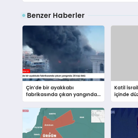
Benzer Haberler
Çin’de bir ayakkabı
Katil İsra
fabrikasında çıkan yangında
içinde dü
28 kişi öldü
hayatını 
10’a yüks