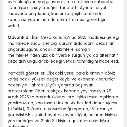
aynı olduğunu vurgulayarak, tüm faillerin muharebe
suçu işlemiş sayılacağını ifade etti. Ayrıca sosyal
medyada ön plana çıkanlar ile çeşitli alanlarda
konuşma yapanların da dikkatli olması gerektiğini
belirtti.
Muvahhidi
, İran Ceza Kanunu’nun 282. maddesi gereği
muharebe suçu işlendiği durumlarda idam cezasının
öngörüldüğünü ancak hakimlere, sanığın
memleketinden uzak bir yerde sürgün ya da alternatif
cezaların uygulanabileceği yetkisi tanındığını ifade etti.
İran’daki gösteriler, ülkedeki yerel para biriminin döviz
karşısındaki yüksek değer kaybı ve ekonomik sorunlar
nedeniyle Tahran Büyük Çarşı’da başlayan
protestoların ülkenin birçok kentine yayılmasıyla 28
Aralık 2025’te başladı. Gösterilere ilişkin resmi açıklama
yapılmazken, İran İnsan Hakları Aktivistleri Haber Ajansı
(HRANA), 9 Ocak’ta yayımladığı raporda, 15’i emniyet
görevlisi 65 kişinin hayatını kaybettiğini, onlarca kişinin
yaralandığını ve 2 bin 311 kişinin gözaltına alındığını
belirtmişti.