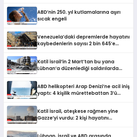
ABD’nin 250. yıl kutlamalarına aşırı
sıcak engeli
Venezuela’daki depremlerde hayatını
kaybedenlerin sayısı 2 bin 645’e
yükseldi
Katil İsrail’in 2 Mart’tan bu yana
Lübnan’a düzenlediği saldırılarda
ölenlerin sayısı 4 bin 298’e ulaştı
ABD helikopteri Arap Denizi’ne acil iniş
yaptı: 4 kişilik mürettebattan 3’ü
kurtarıldı, 1’i kayıp
Katil İsrail, ateşkese rağmen yine
Gazze’yi vurdu: 2 kişi hayatını
kaybetti
Lübnan, İsrail ve ABD arasında