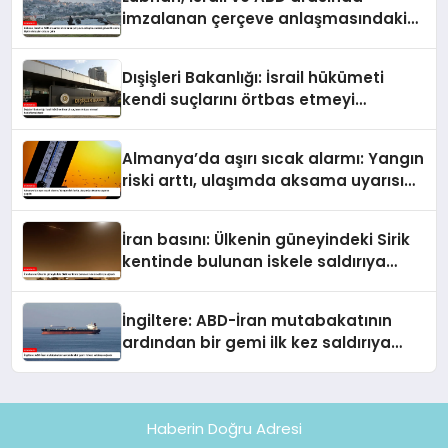
imzalanan çerçeve anlaşmasındaki
güvenlik ekine ilişkin detaylar ortaya
çıktı
Dışişleri Bakanlığı: İsrail hükümeti
kendi suçlarını örtbas etmeyi
hedeflemektedir
Almanya’da aşırı sıcak alarmı: Yangın
riski arttı, ulaşımda aksama uyarısı
yapıldı
İran basını: Ülkenin güneyindeki Sirik
kentinde bulunan iskele saldırıya
uğradı
İngiltere: ABD-İran mutabakatının
ardından bir gemi ilk kez saldırıya
uğradı
Haberin Doğru Adresi