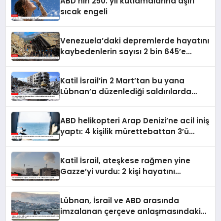
ABD’nin 250. yıl kutlamalarına aşırı
sıcak engeli
Venezuela’daki depremlerde hayatını
kaybedenlerin sayısı 2 bin 645’e
yükseldi
Katil İsrail’in 2 Mart’tan bu yana
Lübnan’a düzenlediği saldırılarda
ölenlerin sayısı 4 bin 298’e ulaştı
ABD helikopteri Arap Denizi’ne acil iniş
yaptı: 4 kişilik mürettebattan 3’ü
kurtarıldı, 1’i kayıp
Katil İsrail, ateşkese rağmen yine
Gazze’yi vurdu: 2 kişi hayatını
kaybetti
Lübnan, İsrail ve ABD arasında
imzalanan çerçeve anlaşmasındaki