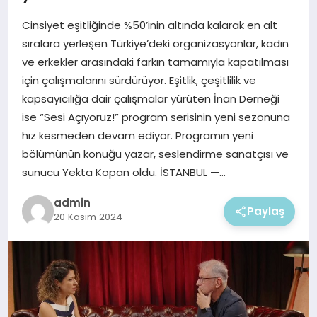
EKONOMI
Cinsiyet eşitliğinde %50’inin altında kalarak en alt
MAGAZIN
sıralara yerleşen Türkiye’deki organizasyonlar, kadın
ve erkekler arasındaki farkın tamamıyla kapatılması
için çalışmalarını sürdürüyor. Eşitlik, çeşitlilik ve
kapsayıcılığa dair çalışmalar yürüten İnan Derneği
ise “Sesi Açıyoruz!” program serisinin yeni sezonuna
hız kesmeden devam ediyor. Programın yeni
bölümünün konuğu yazar, seslendirme sanatçısı ve
sunucu Yekta Kopan oldu. İSTANBUL —…
admin
Paylaş
20 Kasım 2024