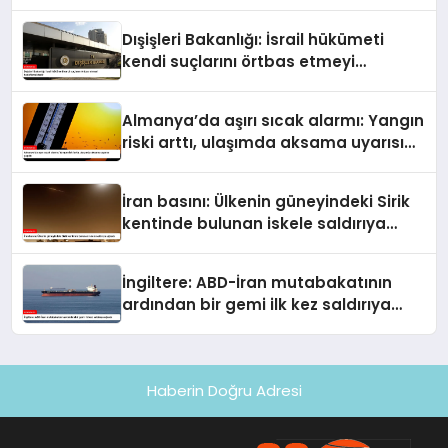
güvenlik ekine ilişkin detaylar ortaya
çıktı
Dışişleri Bakanlığı: İsrail hükümeti
kendi suçlarını örtbas etmeyi
hedeflemektedir
Almanya’da aşırı sıcak alarmı: Yangın
riski arttı, ulaşımda aksama uyarısı
yapıldı
İran basını: Ülkenin güneyindeki Sirik
kentinde bulunan iskele saldırıya
uğradı
İngiltere: ABD-İran mutabakatının
ardından bir gemi ilk kez saldırıya
uğradı
Haberin Doğru Adresi