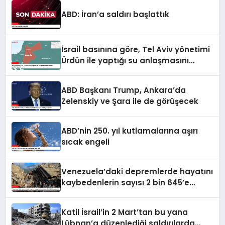
ABD: İran’a saldırı başlattık
İsrail basınına göre, Tel Aviv yönetimi
Ürdün ile yaptığı su anlaşmasını
yenilemeyecek
ABD Başkanı Trump, Ankara’da
Zelenskiy ve Şara ile de görüşecek
ABD’nin 250. yıl kutlamalarına aşırı
sıcak engeli
Venezuela’daki depremlerde hayatını
kaybedenlerin sayısı 2 bin 645’e
yükseldi
Katil İsrail’in 2 Mart’tan bu yana
Lübnan’a düzenlediği saldırılarda