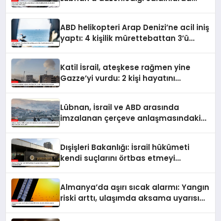
ölenlerin sayısı 4 bin 298’e ulaştı
ABD helikopteri Arap Denizi’ne acil iniş
yaptı: 4 kişilik mürettebattan 3’ü
kurtarıldı, 1’i kayıp
Katil İsrail, ateşkese rağmen yine
Gazze’yi vurdu: 2 kişi hayatını
kaybetti
Lübnan, İsrail ve ABD arasında
imzalanan çerçeve anlaşmasındaki
güvenlik ekine ilişkin detaylar ortaya
çıktı
Dışişleri Bakanlığı: İsrail hükümeti
kendi suçlarını örtbas etmeyi
hedeflemektedir
Almanya’da aşırı sıcak alarmı: Yangın
riski arttı, ulaşımda aksama uyarısı
yapıldı