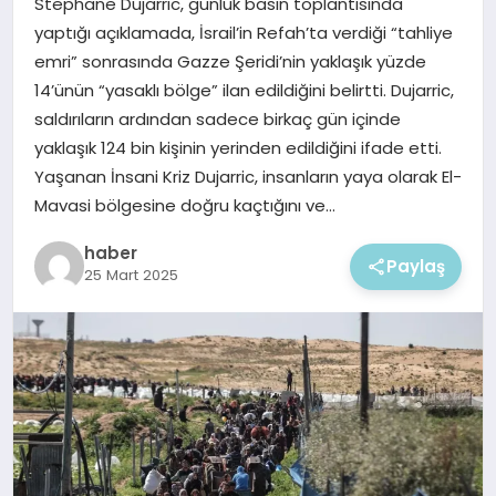
Stephane Dujarric, günlük basın toplantısında
EKONOMI
yaptığı açıklamada, İsrail’in Refah’ta verdiği “tahliye
emri” sonrasında Gazze Şeridi’nin yaklaşık yüzde
MAGAZIN
14’ünün “yasaklı bölge” ilan edildiğini belirtti. Dujarric,
saldırıların ardından sadece birkaç gün içinde
yaklaşık 124 bin kişinin yerinden edildiğini ifade etti.
Yaşanan İnsani Kriz Dujarric, insanların yaya olarak El-
Mavasi bölgesine doğru kaçtığını ve…
haber
Paylaş
25 Mart 2025