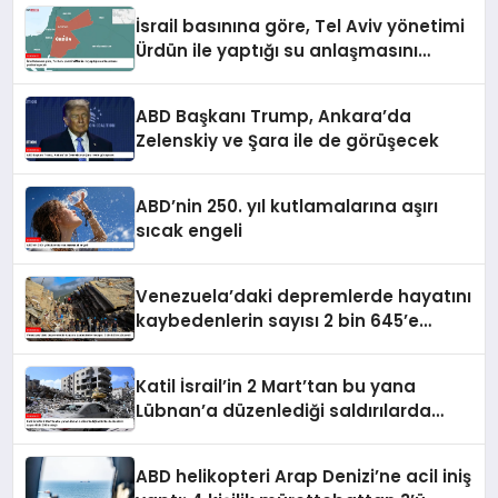
İsrail basınına göre, Tel Aviv yönetimi
Ürdün ile yaptığı su anlaşmasını
yenilemeyecek
ABD Başkanı Trump, Ankara’da
Zelenskiy ve Şara ile de görüşecek
ABD’nin 250. yıl kutlamalarına aşırı
sıcak engeli
Venezuela’daki depremlerde hayatını
kaybedenlerin sayısı 2 bin 645’e
yükseldi
Katil İsrail’in 2 Mart’tan bu yana
Lübnan’a düzenlediği saldırılarda
ölenlerin sayısı 4 bin 298’e ulaştı
ABD helikopteri Arap Denizi’ne acil iniş