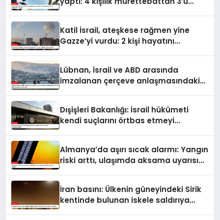
yaptı: 4 kişilik mürettebattan 3’ü
kurtarıldı, 1’i kayıp
Katil İsrail, ateşkese rağmen yine
Gazze’yi vurdu: 2 kişi hayatını
kaybetti
Lübnan, İsrail ve ABD arasında
imzalanan çerçeve anlaşmasındaki
güvenlik ekine ilişkin detaylar ortaya
çıktı
Dışişleri Bakanlığı: İsrail hükümeti
kendi suçlarını örtbas etmeyi
hedeflemektedir
Almanya’da aşırı sıcak alarmı: Yangın
riski arttı, ulaşımda aksama uyarısı
yapıldı
İran basını: Ülkenin güneyindeki Sirik
kentinde bulunan iskele saldırıya
uğradı