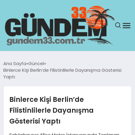
ANASAYFA
Ana Sayfa
Güncel
Binlerce Kişi Berlin’de Filistinlilerle Dayanışma Gösterisi
GÜNDEM
Yaptı
YAŞAM
Binlerce Kişi Berlin’de
SAĞLIK
Filistinlilerle Dayanışma
Gösterisi Yaptı
TEKNOLOJI
Schönhauser Allee Metro İstasyonunda Toplanan