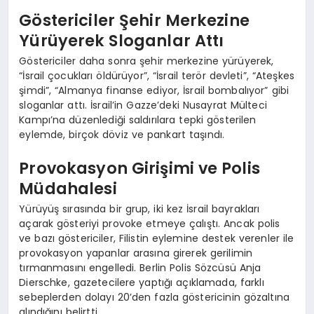
Göstericiler Şehir Merkezine
Yürüyerek Sloganlar Attı
Göstericiler daha sonra şehir merkezine yürüyerek,
“İsrail çocukları öldürüyor”, “İsrail terör devleti”, “Ateşkes
şimdi”, “Almanya finanse ediyor, İsrail bombalıyor” gibi
sloganlar attı. İsrail’in Gazze’deki Nusayrat Mülteci
Kampı’na düzenlediği saldırılara tepki gösterilen
eylemde, birçok döviz ve pankart taşındı.
Provokasyon Girişimi ve Polis
Müdahalesi
Yürüyüş sırasında bir grup, iki kez İsrail bayrakları
açarak gösteriyi provoke etmeye çalıştı. Ancak polis
ve bazı göstericiler, Filistin eylemine destek verenler ile
provokasyon yapanlar arasına girerek gerilimin
tırmanmasını engelledi. Berlin Polis Sözcüsü Anja
Dierschke, gazetecilere yaptığı açıklamada, farklı
sebeplerden dolayı 20’den fazla göstericinin gözaltına
alındığını belirtti.