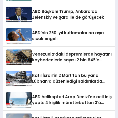
yenilemeyecek
ABD Başkanı Trump, Ankara’da
Zelenskiy ve Şara ile de görüşecek
ABD’nin 250. yıl kutlamalarına aşırı
sıcak engeli
Venezuela’daki depremlerde hayatını
kaybedenlerin sayısı 2 bin 645’e
yükseldi
Katil İsrail’in 2 Mart’tan bu yana
Lübnan’a düzenlediği saldırılarda
ölenlerin sayısı 4 bin 298’e ulaştı
ABD helikopteri Arap Denizi’ne acil iniş
yaptı: 4 kişilik mürettebattan 3’ü
kurtarıldı, 1’i kayıp