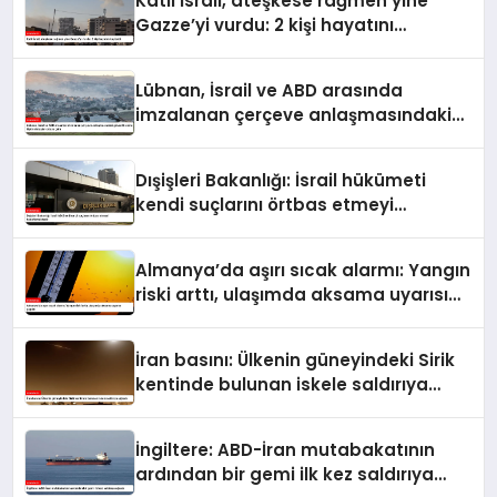
Katil İsrail, ateşkese rağmen yine
Gazze’yi vurdu: 2 kişi hayatını
kaybetti
Lübnan, İsrail ve ABD arasında
imzalanan çerçeve anlaşmasındaki
güvenlik ekine ilişkin detaylar ortaya
çıktı
Dışişleri Bakanlığı: İsrail hükümeti
kendi suçlarını örtbas etmeyi
hedeflemektedir
Almanya’da aşırı sıcak alarmı: Yangın
riski arttı, ulaşımda aksama uyarısı
yapıldı
İran basını: Ülkenin güneyindeki Sirik
kentinde bulunan iskele saldırıya
uğradı
İngiltere: ABD-İran mutabakatının
ardından bir gemi ilk kez saldırıya