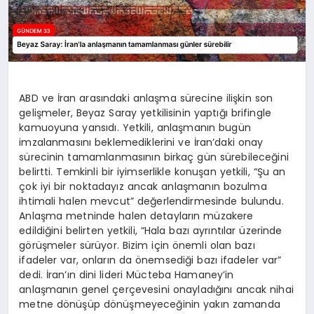
ABD ve İran arasındaki anlaşma sürecine ilişkin son
gelişmeler, Beyaz Saray yetkilisinin yaptığı brifingle
kamuoyuna yansıdı. Yetkili, anlaşmanın bugün
imzalanmasını beklemediklerini ve İran’daki onay
sürecinin tamamlanmasının birkaç gün sürebileceğini
belirtti. Temkinli bir iyimserlikle konuşan yetkili, “Şu an
çok iyi bir noktadayız ancak anlaşmanın bozulma
ihtimali halen mevcut” değerlendirmesinde bulundu.
Anlaşma metninde halen detayların müzakere
edildiğini belirten yetkili, “Hala bazı ayrıntılar üzerinde
görüşmeler sürüyor. Bizim için önemli olan bazı
ifadeler var, onların da önemsediği bazı ifadeler var”
dedi. İran’ın dini lideri Mücteba Hamaney’in
anlaşmanın genel çerçevesini onayladığını ancak nihai
metne dönüşüp dönüşmeyeceğinin yakın zamanda