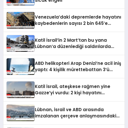
sıcak engeli
Venezuela’daki depremlerde hayatını
kaybedenlerin sayısı 2 bin 645’e
yükseldi
Katil İsrail’in 2 Mart’tan bu yana
Lübnan’a düzenlediği saldırılarda
ölenlerin sayısı 4 bin 298’e ulaştı
ABD helikopteri Arap Denizi’ne acil iniş
yaptı: 4 kişilik mürettebattan 3’ü
kurtarıldı, 1’i kayıp
Katil İsrail, ateşkese rağmen yine
Gazze’yi vurdu: 2 kişi hayatını
kaybetti
Lübnan, İsrail ve ABD arasında
imzalanan çerçeve anlaşmasındaki
güvenlik ekine ilişkin detaylar ortaya