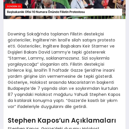
Downing Sokağı’nda toplanan Filistin destekçisi
göstericiler, İngiltere’nin İsrail’e silah satışını protesto
etti. Göstericiler, İngiltere Başbakanı Keir Starmer ve
Dışişleri Bakanı David Lammy’e tepki göstererek
“Starmer, Lammy, saklanamazsınız. Sizi soykırımla
yargılayacağız” sloganları attı. Filistin destekçisi
binlerce kişi, İsrail’in 11 haftadır Gazze Şeridi’ne insani
yardım girişine izin vermemesine de tepki gösterdi.
Gösteriye, Holokost sırasında Macaristan’ın başkenti
Budapeşte’de 7 yaşında olan ve soykırımdan kurtulan
87 yaşındaki Holokost mağduru Yahudi Stephen Kapos
da katılarak konuşma yaptı. “Gazze’de kasıtlı bir yıkım
var” ifadeleriyle duygularını dile getirdi.
Stephen Kapos’un Açıklamaları
Stephen Kapos, Gazze’deki durumu Holokost