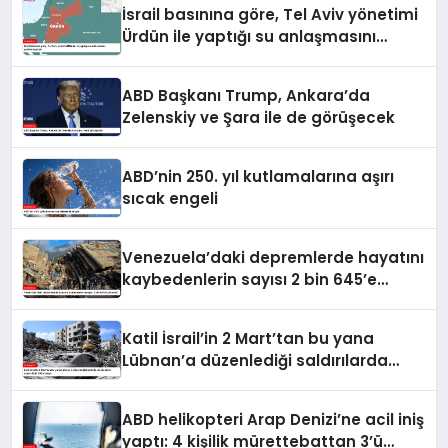
İsrail basınına göre, Tel Aviv yönetimi
Ürdün ile yaptığı su anlaşmasını
yenilemeyecek
ABD Başkanı Trump, Ankara’da
Zelenskiy ve Şara ile de görüşecek
ABD’nin 250. yıl kutlamalarına aşırı
sıcak engeli
Venezuela’daki depremlerde hayatını
kaybedenlerin sayısı 2 bin 645’e
yükseldi
Katil İsrail’in 2 Mart’tan bu yana
Lübnan’a düzenlediği saldırılarda
ölenlerin sayısı 4 bin 298’e ulaştı
ABD helikopteri Arap Denizi’ne acil iniş
yaptı: 4 kişilik mürettebattan 3’ü