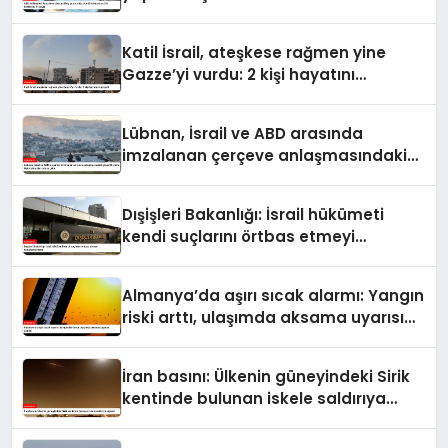
kurtarıldı, 1’i kayıp
Katil İsrail, ateşkese rağmen yine
Gazze’yi vurdu: 2 kişi hayatını
kaybetti
Lübnan, İsrail ve ABD arasında
imzalanan çerçeve anlaşmasındaki
güvenlik ekine ilişkin detaylar ortaya
çıktı
Dışişleri Bakanlığı: İsrail hükümeti
kendi suçlarını örtbas etmeyi
hedeflemektedir
Almanya’da aşırı sıcak alarmı: Yangın
riski arttı, ulaşımda aksama uyarısı
yapıldı
İran basını: Ülkenin güneyindeki Sirik
kentinde bulunan iskele saldırıya
uğradı