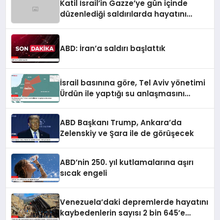
Katil İsrail’in Gazze’ye gün içinde
düzenlediği saldırılarda hayatını
kaybedenlerin sayısı 10’a yükseldi
ABD: İran’a saldırı başlattık
İsrail basınına göre, Tel Aviv yönetimi
Ürdün ile yaptığı su anlaşmasını
yenilemeyecek
ABD Başkanı Trump, Ankara’da
Zelenskiy ve Şara ile de görüşecek
ABD’nin 250. yıl kutlamalarına aşırı
sıcak engeli
Venezuela’daki depremlerde hayatını
kaybedenlerin sayısı 2 bin 645’e