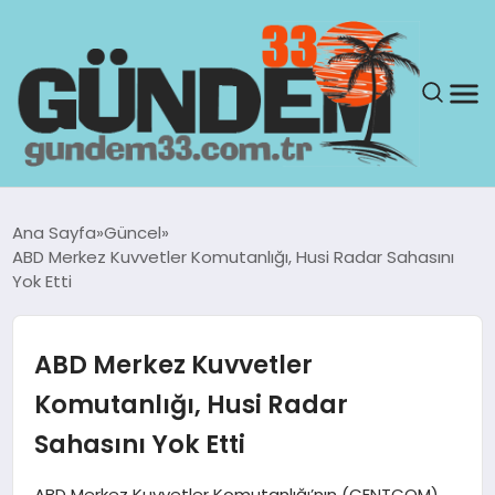
ANASAYFA
Ana Sayfa
Güncel
ABD Merkez Kuvvetler Komutanlığı, Husi Radar Sahasını
GÜNDEM
Yok Etti
YAŞAM
ABD Merkez Kuvvetler
SAĞLIK
Komutanlığı, Husi Radar
Sahasını Yok Etti
TEKNOLOJI
ABD Merkez Kuvvetler Komutanlığı’nın (CENTCOM)