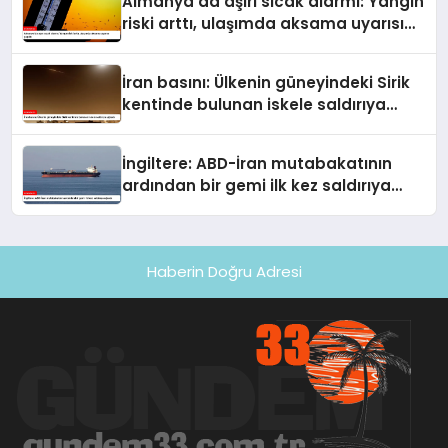
Almanya’da aşırı sıcak alarmı: Yangın
riski arttı, ulaşımda aksama uyarısı
yapıldı
İran basını: Ülkenin güneyindeki Sirik
kentinde bulunan iskele saldırıya
uğradı
İngiltere: ABD-İran mutabakatının
ardından bir gemi ilk kez saldırıya
uğradı
Haberin Doğru Adresi