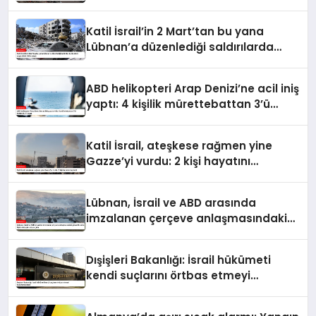
yükseldi
Katil İsrail’in 2 Mart’tan bu yana
Lübnan’a düzenlediği saldırılarda
ölenlerin sayısı 4 bin 298’e ulaştı
ABD helikopteri Arap Denizi’ne acil iniş
yaptı: 4 kişilik mürettebattan 3’ü
kurtarıldı, 1’i kayıp
Katil İsrail, ateşkese rağmen yine
Gazze’yi vurdu: 2 kişi hayatını
kaybetti
Lübnan, İsrail ve ABD arasında
imzalanan çerçeve anlaşmasındaki
güvenlik ekine ilişkin detaylar ortaya
çıktı
Dışişleri Bakanlığı: İsrail hükümeti
kendi suçlarını örtbas etmeyi
hedeflemektedir