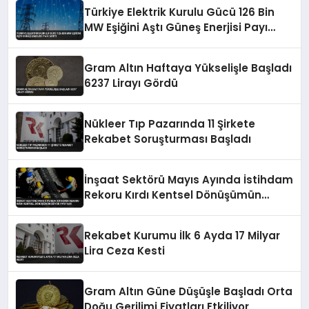
Türkiye Elektrik Kurulu Gücü 126 Bin
MW Eşiğini Aştı Güneş Enerjisi Payı
Arttı
Gram Altın Haftaya Yükselişle Başladı
6237 Lirayı Gördü
Nükleer Tıp Pazarında 11 Şirkete
Rekabet Soruşturması Başladı
İnşaat Sektörü Mayıs Ayında İstihdam
Rekoru Kırdı Kentsel Dönüşümün
Büyük Payı Var
Rekabet Kurumu İlk 6 Ayda 17 Milyar
Lira Ceza Kesti
Gram Altın Güne Düşüşle Başladı Orta
Doğu Gerilimi Fiyatları Etkiliyor