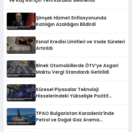
ve Kuş Avı İçin Yeni Kurallar Belirlendi
Şimşek Hizmet Enflasyonunda
Katılığın Azaldığını Bildirdi
Esnaf Kredisi Limitleri ve Vade Süreleri
Artırıldı
Binek Otomobillerde ÖTV’ye Asgari
Maktu Vergi Standardı Getirildi
Küresel Piyasalar Teknoloji
Hisselerindeki Yükselişle Pozitif
Seyrediyor
TPAO Bulgaristan Karadeniz’inde
Petrol ve Doğal Gaz Arama
Ortaklığına Başladı