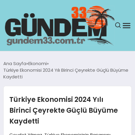
ANASAYFA
Ana Sayfa
Ekonomi
Türkiye Ekonomisi 2024 Yılı Birinci Çeyrekte Güçlü Büyüme
GÜNDEM
Kaydetti
YAŞAM
Türkiye Ekonomisi 2024 Yılı
SAĞLIK
Birinci Çeyrekte Güçlü Büyüme
Kaydetti
TEKNOLOJI
Cevdet Yılmaz, Türkiye Ekonomisinin Başarısını