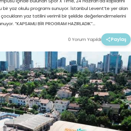
mpüsü içinde bulunan Spor X Time, 24 Haziran’da kapılarını
bir yaz okulu programı sunuyor. İstanbul Levent’te yer alan
ocukların yaz tatilini verimli bir şekilde değerlendirmelerini
 sunuyor. “KAPSAMLI BİR PROGRAM HAZIRLADIK”…
0 Yorum Yapıldı
Paylaş