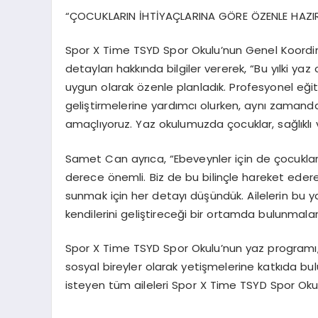
“ÇOCUKLARIN İHTİYAÇLARINA GÖRE ÖZENLE HAZIR
Spor X Time TSYD Spor Okulu’nun Genel Koord
detayları hakkında bilgiler vererek, “Bu yılki yaz
uygun olarak özenle planladık. Profesyonel eğit
geliştirmelerine yardımcı olurken, aynı zamanda
amaçlıyoruz. Yaz okulumuzda çocuklar, sağlıklı v
Samet Can ayrıca, “Ebeveynler için de çocukları
derece önemli. Biz de bu bilinçle hareket ederek
sunmak için her detayı düşündük. Ailelerin bu
kendilerini geliştireceği bir ortamda bulunmal
Spor X Time TSYD Spor Okulu’nun yaz programı, ço
sosyal bireyler olarak yetişmelerine katkıda bul
isteyen tüm aileleri Spor X Time TSYD Spor Okul