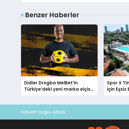
Benzer Haberler
Didier Drogba MelBet’in
Spor X T
Türkiye’deki yeni marka elçisi
İçin Eşsiz
oldu!
Haberin Doğru Adresi