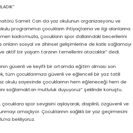
LADIK”
inatörü Samet Can da yaz okulunun organizasyonu ve
 okulu programımızı çocukların ihtiyaçlarına ve ilgi alanlarına
men kadromuzla, çocukların spor dallarındaki becerilerini
 onların sosyal ve zihinsel gelişimlerine de katkı sağlamayı
e aktif bir yaşam tarzının temellerini atacaklar” dedi.
nın güvenli ve keyifli bir ortamda eğitim alması son
, tüm çocuklarımıza güvenli ve eğlenceli bir yaz tatili
 yaz okulu sayesinde çocuklarının hem eğleneceği hem de
arını sağlamaktan mutluluk duyuyoruz” şeklinde konuştu.
cuklara spor sevgisini aşılayarak, disiplinli, özgüvenli ve
unmayı amaçlıyor. Çocuklarının sağlıklı bir yaz geçirmesini
u’na bekliyoruz.