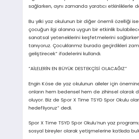
sağlarken, aynı zamanda yaratıcı etkinliklerle d
Bu yılki yaz okulunun bir diğer önemli özelliği i
çocuğun ilgi alanına uygun bir etkinlik bulabile
sanatsal yeteneklerini keşfetmelerini sağlarke
tanıyoruz. Çocuklarımız burada geçirdikleri 
geliştirecek” ifadelerini kullandı.
“AİLELERİN EN BÜYÜK DESTEKÇİSİ OLACAĞIZ”
Engin Köse de yaz okulunun aileler için önemine 
onların hem bedensel hem de zihinsel olarak da
oluyor. Biz de Spor X Time TSYD Spor Okulu olar
hedefliyoruz” dedi.
Spor X Time TSYD Spor Okulu’nun yaz programı, ço
sosyal bireyler olarak yetişmelerine katkıda bu