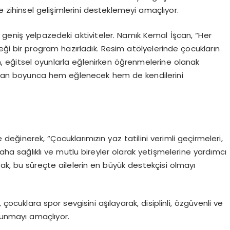
e zihinsel gelişimlerini desteklemeyi amaçlıyor.
se geniş yelpazedeki aktiviteler. Namık Kemal İşcan, “Her
ceği bir program hazırladık. Resim atölyelerinde çocukların
n, eğitsel oyunlarla eğlenirken öğrenmelerine olanak
zaman boyunca hem eğlenecek hem de kendilerini
değinerek, “Çocuklarımızın yaz tatilini verimli geçirmeleri,
ha sağlıklı ve mutlu bireyler olarak yetişmelerine yardımcı
ak, bu süreçte ailelerin en büyük destekçisi olmayı
cuklara spor sevgisini aşılayarak, disiplinli, özgüvenli ve
lunmayı amaçlıyor.