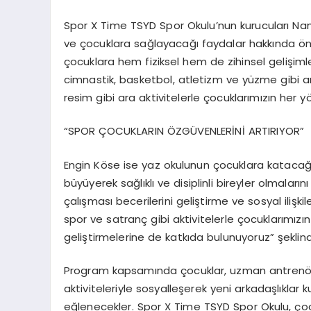
Spor X Time TSYD Spor Okulu’nun kurucuları Namı
ve çocuklara sağlayacağı faydalar hakkında öne
çocuklara hem fiziksel hem de zihinsel gelişiml
cimnastik, basketbol, atletizm ve yüzme gibi an
resim gibi ara aktivitelerle çocuklarımızın her y
“SPOR ÇOCUKLARIN ÖZGÜVENLERİNİ ARTIRIYOR”
Engin Köse ise yaz okulunun çocuklara katacağı 
büyüyerek sağlıklı ve disiplinli bireyler olmalar
çalışması becerilerini geliştirme ve sosyal ilişk
spor ve satranç gibi aktivitelerle çocuklarımı
geliştirmelerine de katkıda bulunuyoruz” şeklin
Program kapsamında çocuklar, uzman antrenörl
aktiviteleriyle sosyalleşerek yeni arkadaşlıklar
eğlenecekler. Spor X Time TSYD Spor Okulu, çocuk