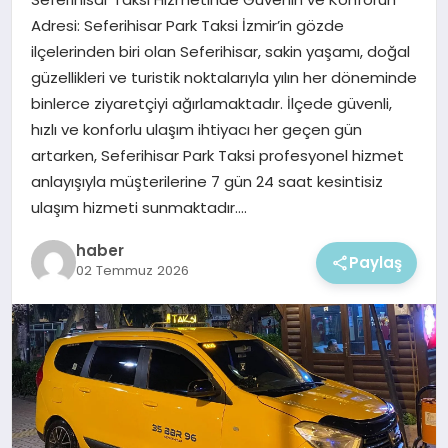
EKONOMI
Adresi: Seferihisar Park Taksi İzmir’in gözde
ilçelerinden biri olan Seferihisar, sakin yaşamı, doğal
MAGAZIN
güzellikleri ve turistik noktalarıyla yılın her döneminde
binlerce ziyaretçiyi ağırlamaktadır. İlçede güvenli,
hızlı ve konforlu ulaşım ihtiyacı her geçen gün
artarken, Seferihisar Park Taksi profesyonel hizmet
anlayışıyla müşterilerine 7 gün 24 saat kesintisiz
ulaşım hizmeti sunmaktadır….
haber
Paylaş
02 Temmuz 2026