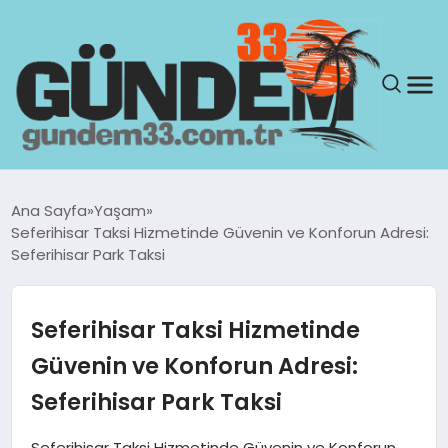
ANASAYFA
Ana Sayfa
Yaşam
Seferihisar Taksi Hizmetinde Güvenin ve Konforun Adresi:
GÜNDEM
Seferihisar Park Taksi
YAŞAM
Seferihisar Taksi Hizmetinde
SAĞLIK
Güvenin ve Konforun Adresi:
Seferihisar Park Taksi
TEKNOLOJI
Seferihisar Taksi Hizmetinde Güvenin ve Konforun