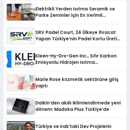
Elektrikli Yerden Isıtma Seramik ve
Parke Zeminler İçin En Verimli
Çözümler
SRV Padel Court, 24 Ülkeye İhracat
Yapan Türkiye’nin Padel Kortu Üretim
Gücü
Kleen-Hy-Dro-Gen Inc., Sıfır Karbon
Emisyonlu Hidrojen Isıtma
Teknolojisinde ISO ve TSSA
Düzenleyici Onaylarını Aldı
Marie Rose kozmetik sektörüne giriş
yaptı
Daikin’den akıllı iklimlendirmede yeni
dönem: Madoka Plus Türkiye’de
Türkiye ve Irak’taki Dev Projelerin