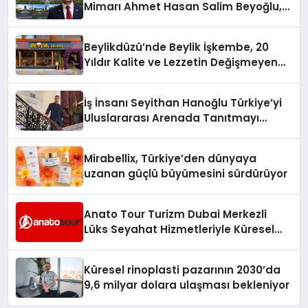
Mimarı Ahmet Hasan Salim Beyoğlu,
10 Milyon Metrekarelik “Al Yusuf
Holding Industrial City” Projesini
Beylikdüzü’nde Beylik İşkembe, 20
Hayata Geçirecek
Yıldır Kalite ve Lezzetin Değişmeyen
Adresi
İş İnsanı Seyithan Hanoğlu Türkiye’yi
Uluslararası Arenada Tanıtmayı
Hedefliyor
Mirabellix, Türkiye’den dünyaya
uzanan güçlü büyümesini sürdürüyor
Anato Tour Turizm Dubai Merkezli
Lüks Seyahat Hizmetleriyle Küresel
Turizmde Öne Çıkıyor
Küresel rinoplasti pazarının 2030’da
9,6 milyar dolara ulaşması bekleniyor