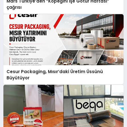
Mars Türkiye’den “Köpeğini İşe Götür Haftası”
çağrısı
Cesur Packaging, Mısır’daki Üretim Üssünü
Büyütüyor