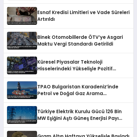
Esnaf Kredisi Limitleri ve Vade Süreleri
Artırıldı
Binek Otomobillerde ÖTV’ye Asgari
Maktu Vergi Standardı Getirildi
Küresel Piyasalar Teknoloji
Hisselerindeki Yükselişle Pozitif
Seyrediyor
TPAO Bulgaristan Karadeniz’inde
Petrol ve Doğal Gaz Arama
Ortaklığına Başladı
Türkiye Elektrik Kurulu Gücü 126 Bin
MW Eşiğini Aştı Güneş Enerjisi Payı
Arttı
Gram Altın Haftaya Yükselişle Başladı