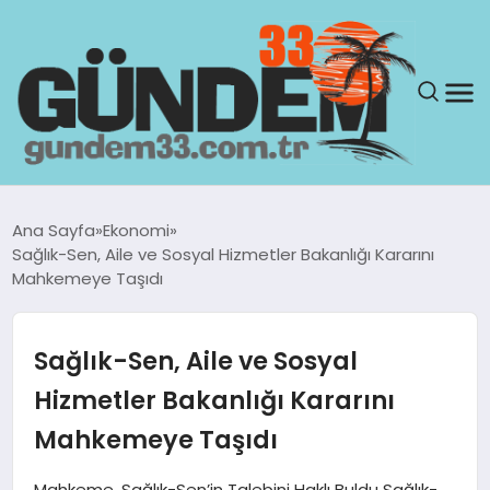
ANASAYFA
Ana Sayfa
Ekonomi
Sağlık-Sen, Aile ve Sosyal Hizmetler Bakanlığı Kararını
GÜNDEM
Mahkemeye Taşıdı
YAŞAM
Sağlık-Sen, Aile ve Sosyal
SAĞLIK
Hizmetler Bakanlığı Kararını
Mahkemeye Taşıdı
TEKNOLOJI
Mahkeme, Sağlık-Sen’in Talebini Haklı Buldu Sağlık-