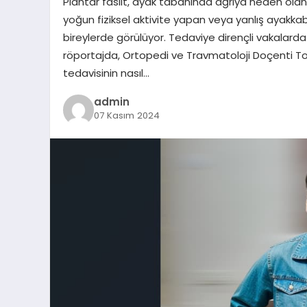
Plantar fasiit, ayak tabanında ağrıya neden olan y
yoğun fiziksel aktivite yapan veya yanlış ayakk
bireylerde görülüyor. Tedaviye dirençli vakalarda
röportajda, Ortopedi ve Travmatoloji Doçenti Tol
tedavisinin nasıl…
admin
07 Kasım 2024