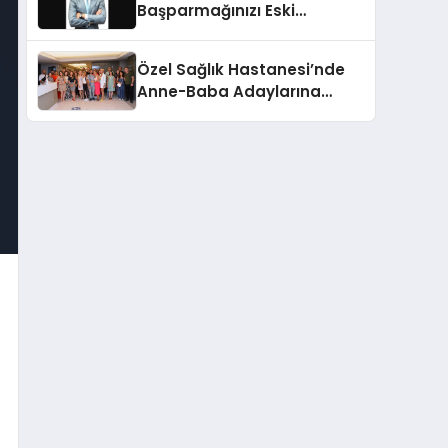
Başparmağınızı Eski
Rotasına Döndürmenin
Yolları
Özel Sağlık Hastanesi’nde
Anne-Baba Adaylarına
‘İnfertilite Konferansı’