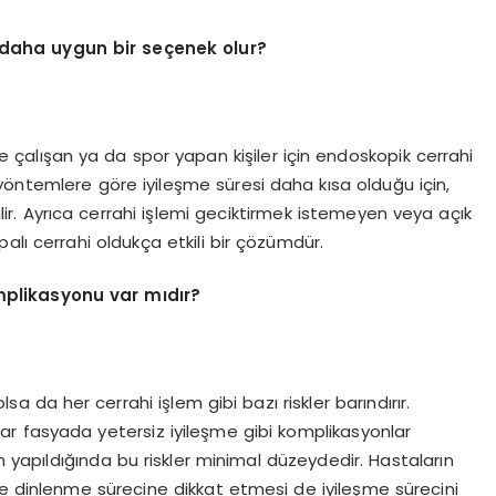
n daha uygun bir seçenek olur?
rde çalışan ya da spor yapan kişiler için endoskopik cerrahi
yöntemlere göre iyileşme süresi daha kısa olduğu için,
lir. Ayrıca cerrahi işlemi geciktirmek istemeyen veya açık
alı cerrahi oldukça etkili bir çözümdür.
omplikasyonu var mıdır?
a da her cerrahi işlem gibi bazı riskler barındırır.
ntar fasyada yetersiz iyileşme gibi komplikasyonlar
an yapıldığında bu riskler minimal düzeydedir. Hastaların
ve dinlenme sürecine dikkat etmesi de iyileşme sürecini