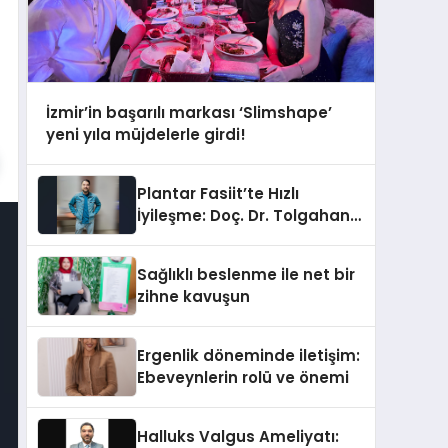
İzmir’in başarılı markası ‘Slimshape’
yeni yıla müjdelerle girdi!
Plantar Fasiit’te Hızlı
İyileşme: Doç. Dr. Tolgahan
Kuru’nun Kapalı Cerrahi
Yaklaşımı
Sağlıklı beslenme ile net bir
zihne kavuşun
Ergenlik döneminde iletişim:
Ebeveynlerin rolü ve önemi
Halluks Valgus Ameliyatı: