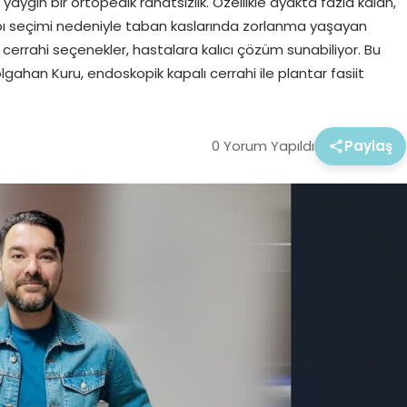
aygın bir ortopedik rahatsızlık. Özellikle ayakta fazla kalan,
abı seçimi nedeniyle taban kaslarında zorlanma yaşayan
 cerrahi seçenekler, hastalara kalıcı çözüm sunabiliyor. Bu
gahan Kuru, endoskopik kapalı cerrahi ile plantar fasiit
0 Yorum Yapıldı
Paylaş