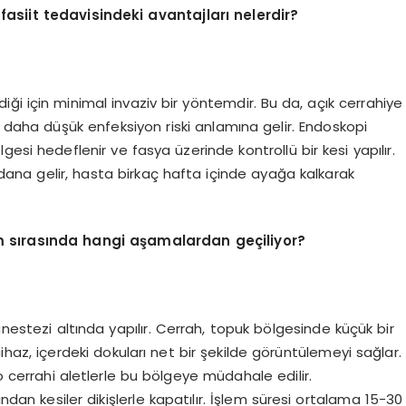
fasiit tedavisindeki avantajları nelerdir?
ldiği için minimal invaziv bir yöntemdir. Bu da, açık cerrahiye
e daha düşük enfeksiyon riski anlamına gelir. Endoskopi
esi hedeflenir ve fasya üzerinde kontrollü bir kesi yapılır.
ana gelir, hasta birkaç hafta içinde ayağa kalkarak
lem sırasında hangi aşamalardan geçiliyor?
anestezi altında yapılır. Cerrah, topuk bölgesinde küçük bir
cihaz, içerdeki dokuları net bir şekilde görüntülemeyi sağlar.
ro cerrahi aletlerle bu bölgeye müdahale edilir.
ından kesiler dikişlerle kapatılır. İşlem süresi ortalama 15-30