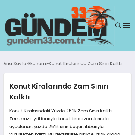
ANASAYFA
Ana Sayfa
Ekonomi
Konut Kiralarında Zam Sınırı Kalktı
GÜNDEM
Konut Kiralarında Zam Sınırı
YAŞAM
Kalktı
SAĞLIK
Konut Kiralarındaki Yüzde 25’lik Zam Sınırı Kalktı
Temmuz ayı itibarıyla konut kirası zamlarında
TEKNOLOJI
uygulanan yüzde 25’lik sınır bugün itibarıyla
yürürlükten kalktı. Bu değişiklikle birlikte, artık kirada