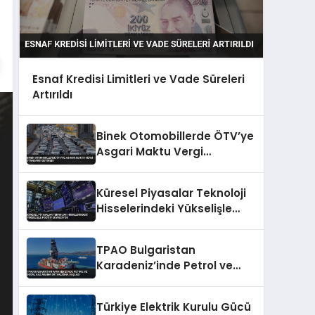
Esnaf Kredisi Limitleri ve Vade Süreleri
Artırıldı
Binek Otomobillerde ÖTV’ye
Asgari Maktu Vergi
Standardı Getirildi
Küresel Piyasalar Teknoloji
Hisselerindeki Yükselişle
Pozitif Seyrediyor
TPAO Bulgaristan
Karadeniz’inde Petrol ve
Doğal Gaz Arama
Ortaklığına Başladı
Türkiye Elektrik Kurulu Gücü