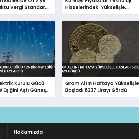
omobillerde ÖTV’ye
Küresel Piyasalar Teknoloji
ktu Vergi Standardı
Hisselerindeki Yükselişle
Pozitif Seyrediyor
lektrik Kurulu Gücü
Gram Altın Haftaya Yükselişl
W Eşiğini Aştı Güneş
Başladı 6237 Lirayı Gördü
yı Arttı
Hakkımızda