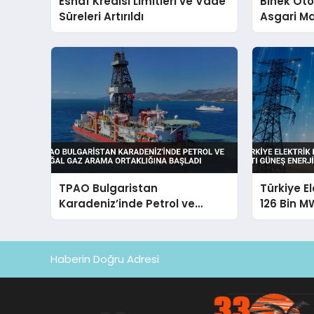
Esnaf Kredisi Limitleri ve Vade
Binek Ot
Süreleri Artırıldı
Asgari Ma
Getirildi
TPAO Bulgaristan
Türkiye E
Karadeniz’inde Petrol ve
126 Bin M
Doğal Gaz Arama Ortaklığına
Enerjisi Pa
Başladı
Haberin Doğru Adresi