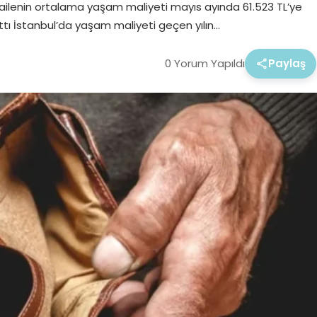
ir ailenin ortalama yaşam maliyeti mayıs ayında 61.523 TL’ye
rttı İstanbul’da yaşam maliyeti geçen yılın…
0 Yorum Yapıldı
Paylaş