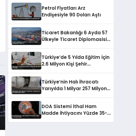
Petrol Fiyatları Arz
Endişesiyle 90 Doları Aştı
Ticaret Bakanlığı 6 Ayda 57
Ülkeyle Ticaret Diplomasisi
Yürüttü
Türkiye’de 5 Yılda Eğitim İçin
2.6 Milyon Kişi Şehir
Değiştirdi
Türkiye’nin Halı İhracatı
Yarıyılda 1 Milyar 257 Milyon
Dolara Ulaştı
DOA Sistemi İthal Ham
Madde İhtiyacını Yüzde 35-
40 Azaltacak