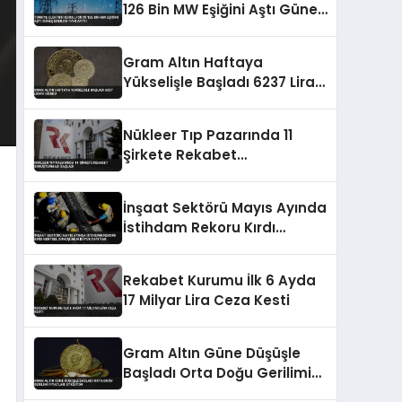
126 Bin MW Eşiğini Aştı Güneş
Enerjisi Payı Arttı
Gram Altın Haftaya
Yükselişle Başladı 6237 Lirayı
Gördü
Nükleer Tıp Pazarında 11
Şirkete Rekabet
Soruşturması Başladı
İnşaat Sektörü Mayıs Ayında
İstihdam Rekoru Kırdı
Kentsel Dönüşümün Büyük
Payı Var
Rekabet Kurumu İlk 6 Ayda
17 Milyar Lira Ceza Kesti
Gram Altın Güne Düşüşle
Başladı Orta Doğu Gerilimi
Fiyatları Etkiliyor