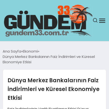
ANASAYFA
Ana Sayfa
Ekonomi
Dünya Merkez Bankalarının Faiz İndirimleri ve Küresel
GÜNDEM
Ekonomiye Etkisi
YAŞAM
Dünya Merkez Bankalarının Faiz
SAĞLIK
İndirimleri ve Küresel Ekonomiye
Etkisi
TEKNOLOJI
Faiz İndirimlerinin Varlık Fiyatlarına Etkisi Dünya