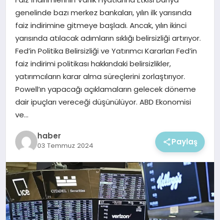
EKONOMI
genelinde bazı merkez bankaları, yılın ilk yarısında
faiz indirimine gitmeye başladı. Ancak, yılın ikinci
MAGAZIN
yarısında atılacak adımların sıklığı belirsizliği artırıyor.
Fed’in Politika Belirsizliği ve Yatırımcı Kararları Fed’in
faiz indirimi politikası hakkındaki belirsizlikler,
yatırımcıların karar alma süreçlerini zorlaştırıyor.
Powell’ın yapacağı açıklamaların gelecek döneme
dair ipuçları vereceği düşünülüyor. ABD Ekonomisi
ve…
haber
Paylaş
03 Temmuz 2024