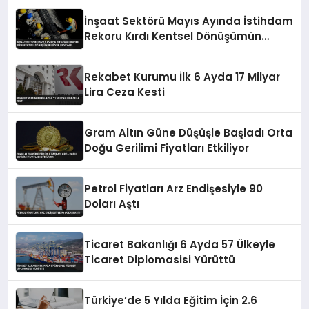
İnşaat Sektörü Mayıs Ayında İstihdam
Rekoru Kırdı Kentsel Dönüşümün
Büyük Payı Var
Rekabet Kurumu İlk 6 Ayda 17 Milyar
Lira Ceza Kesti
Gram Altın Güne Düşüşle Başladı Orta
Doğu Gerilimi Fiyatları Etkiliyor
Petrol Fiyatları Arz Endişesiyle 90
Doları Aştı
Ticaret Bakanlığı 6 Ayda 57 Ülkeyle
Ticaret Diplomasisi Yürüttü
Türkiye’de 5 Yılda Eğitim İçin 2.6