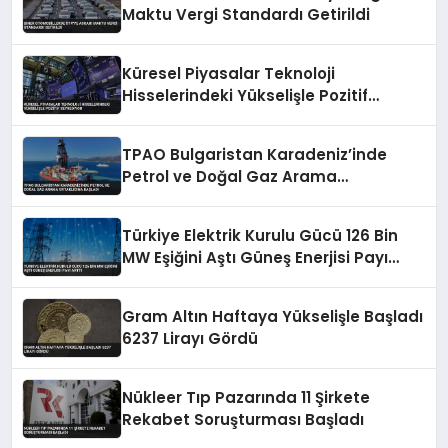
Maktu Vergi Standardı Getirildi
Küresel Piyasalar Teknoloji
Hisselerindeki Yükselişle Pozitif
Seyrediyor
TPAO Bulgaristan Karadeniz’inde
Petrol ve Doğal Gaz Arama
Ortaklığına Başladı
Türkiye Elektrik Kurulu Gücü 126 Bin
MW Eşiğini Aştı Güneş Enerjisi Payı
Arttı
Gram Altın Haftaya Yükselişle Başladı
6237 Lirayı Gördü
Nükleer Tıp Pazarında 11 Şirkete
Rekabet Soruşturması Başladı