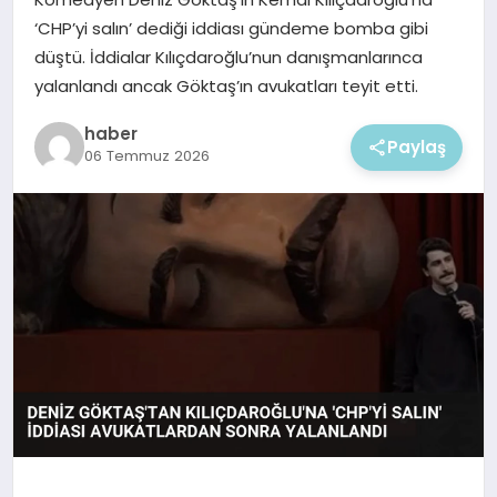
EKONOMI
‘CHP’yi salın’ dediği iddiası gündeme bomba gibi
düştü. İddialar Kılıçdaroğlu’nun danışmanlarınca
MAGAZIN
yalanlandı ancak Göktaş’ın avukatları teyit etti.
haber
Paylaş
06 Temmuz 2026