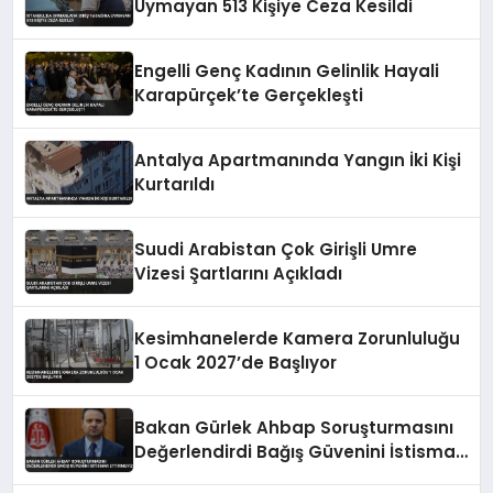
Uymayan 513 Kişiye Ceza Kesildi
Engelli Genç Kadının Gelinlik Hayali
Karapürçek’te Gerçekleşti
Antalya Apartmanında Yangın İki Kişi
Kurtarıldı
Suudi Arabistan Çok Girişli Umre
Vizesi Şartlarını Açıkladı
Kesimhanelerde Kamera Zorunluluğu
1 Ocak 2027’de Başlıyor
Bakan Gürlek Ahbap Soruşturmasını
Değerlendirdi Bağış Güvenini İstismar
Ettirmeyiz