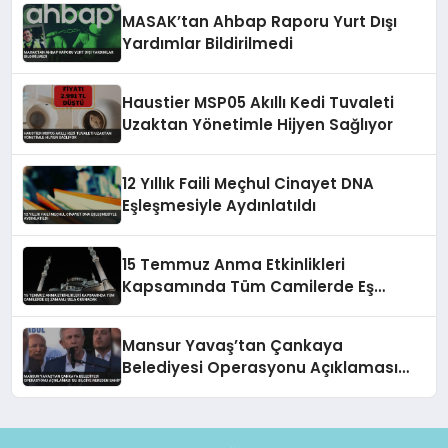
MASAK’tan Ahbap Raporu Yurt Dışı
Yardımlar Bildirilmedi
Haustier MSP05 Akıllı Kedi Tuvaleti
Uzaktan Yönetimle Hijyen Sağlıyor
12 Yıllık Faili Meçhul Cinayet DNA
Eşleşmesiyle Aydınlatıldı
15 Temmuz Anma Etkinlikleri
Kapsamında Tüm Camilerde Eş
Zamanlı Sela Okunacak
Mansur Yavaş’tan Çankaya
Belediyesi Operasyonu Açıklaması
‘Bu Bilgiye Nereden Sahip’