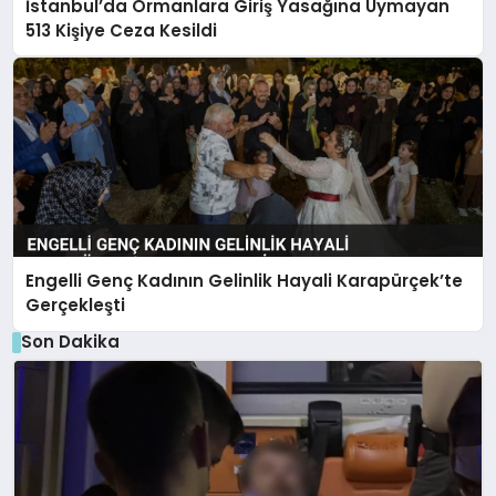
İstanbul’da Ormanlara Giriş Yasağına Uymayan
513 Kişiye Ceza Kesildi
Engelli Genç Kadının Gelinlik Hayali Karapürçek’te
Gerçekleşti
Son Dakika