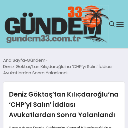
ANASAYFA
Ana Sayfa
Gündem
Deniz Göktaş’tan Kılıçdaroğlu’na ‘CHP’yi Salın’ İddiası
GÜNDEM
Avukatlardan Sonra Yalanlandı
YAŞAM
Deniz Göktaş’tan Kılıçdaroğlu’na
SAĞLIK
‘CHP’yi Salın’ İddiası
Avukatlardan Sonra Yalanlandı
TEKNOLOJI
Komedyen Deniz Göktaş’ın Kemal Kılıçdaroğlu’na