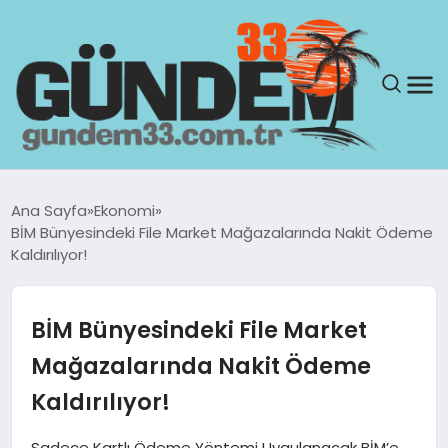
ANASAYFA
Ana Sayfa
Ekonomi
BİM Bünyesindeki File Market Mağazalarında Nakit Ödeme
GÜNDEM
Kaldırılıyor!
YAŞAM
BİM Bünyesindeki File Market
SAĞLIK
Mağazalarında Nakit Ödeme
Kaldırılıyor!
TEKNOLOJI
Sadece Kartlı Ödeme Yöntemi Uygulanacak BİM’e