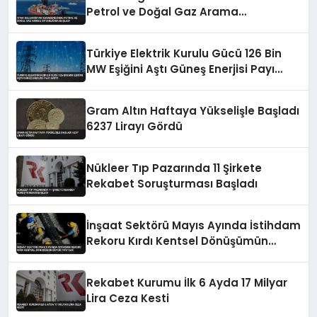
Petrol ve Doğal Gaz Arama
Ortaklığına Başladı
Türkiye Elektrik Kurulu Gücü 126 Bin
MW Eşiğini Aştı Güneş Enerjisi Payı
Arttı
Gram Altın Haftaya Yükselişle Başladı
6237 Lirayı Gördü
Nükleer Tıp Pazarında 11 Şirkete
Rekabet Soruşturması Başladı
İnşaat Sektörü Mayıs Ayında İstihdam
Rekoru Kırdı Kentsel Dönüşümün
Büyük Payı Var
Rekabet Kurumu İlk 6 Ayda 17 Milyar
Lira Ceza Kesti