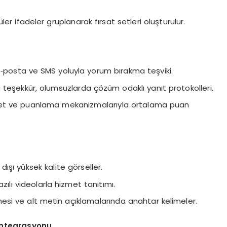
r ifadeler gruplanarak fırsat setleri oluşturulur.
‑posta ve SMS yoluyla yorum bırakma teşviki.
teşekkür, olumsuzlarda çözüm odaklı yanıt protokolleri.
nket ve puanlama mekanizmalarıyla ortalama puan
ışı yüksek kalite görseller.
azılı videolarla hizmet tanıtımı.
lmesi ve alt metin açıklamalarında anahtar kelimeler.
 Entegrasyonu