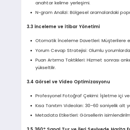
anahtar kelime yerleşimi.
N-gram Analizi: Bölgesel aramalardaki popüle
3.3 İnceleme ve İtibar Yönetimi
Otomatik İnceleme Davetleri: Müşterilere e
Yorum Cevap Stratejisi: Olumlu yorumlarda 
Puan Artırma Taktikleri: Hizmet sonrası a
yükseltilir.
3.4 Görsel ve Video Optimizasyonu
Profesyonel Fotoğraf Çekimi: İşletme içi ve d
Kısa Tanıtım Videoları: 30–60 saniyelik alt y
Metadata Etiketleri: Görsellerin isimlendiri
3.5 360° Sanal Tur ve İleri Seviyede Harita