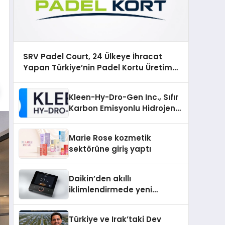
SRV Padel Court, 24 Ülkeye İhracat
Yapan Türkiye’nin Padel Kortu Üretim
Gücü
Kleen-Hy-Dro-Gen Inc., Sıfır
Karbon Emisyonlu Hidrojen
Isıtma Teknolojisinde ISO ve
TSSA Düzenleyici Onaylarını
Marie Rose kozmetik
Aldı
sektörüne giriş yaptı
Daikin’den akıllı
iklimlendirmede yeni
dönem: Madoka Plus
Türkiye’de
Türkiye ve Irak’taki Dev