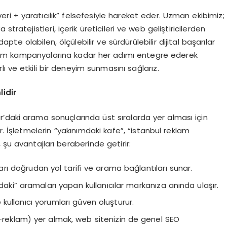
ri + yaratıcılık” felsefesiyle hareket eder. Uzman ekibimiz;
tratejistleri, içerik üreticileri ve web geliştiricilerden
e olabilen, ölçülebilir ve sürdürülebilir dijital başarılar
lam kampanyalarına kadar her adımı entegre ederek
ı ve etkili bir deneyim sunmasını sağlarız.
idir
’daki arama sonuçlarında üst sıralarda yer alması için
. İşletmelerin “yakınımdaki kafe”, “istanbul reklam
 şu avantajları beraberinde getirir:
arı doğrudan yol tarifi ve arama bağlantıları sunar.
daki” aramaları yapan kullanıcılar markanıza anında ulaşır.
e kullanıcı yorumları güven oluşturur.
+reklam) yer almak, web sitenizin de genel SEO