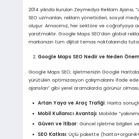
2014 yılında kurulan Zeymedya Reklam Ajansı, “ve
SEO uzmanları, reklam yöneticileri, sosyal medya s
oluşur. Amacımız, her sektöre ve coğrafyaya adapt
yaratmaktır. Google Maps SEO’dan global rek
markanızın tüm dijital temas noktalarında tutarl
Google Maps SEO Nedir ve Neden Öneml
Google Maps SEO; işletmenizin Google Haritalar
yürütülen optimizasyon çalışmalarını ifade eder
ajansları” gibi yerel aramalarda görünür olması,
Artan Yaya ve Araç Trafiği
: Harita sonuçl
Mobil Kullanıcı Avantajı
: Mobilde “yakınım
Güven ve İtibar
: Güncel işletme bilgileri v
SEO Katkısı
: Üçlü pakette (harita+organik