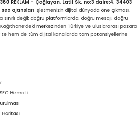
0 REKLAM – Çağlayan, Latif Sk. no:3 daire:4, 34403
 seo ajansları
İşletmenizin dijital dünyada öne çıkması,
 sınırlı değil; doğru platformlarda, doğru mesajı, doğru
l Kağıthane’deki merkezinden Türkiye ve uluslararası pazara
te hem de tüm dijital kanallarda tam potansiyellerine
r
SEO Hizmeti
turulması
 Haritası