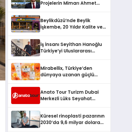
Projelerin Mimarı Ahmet
Hasan Salim Beyoğlu, 10
Milyon Metrekarelik “Al Yusuf
Beylikdüzü’nde Beylik
Holding Industrial City”
İşkembe, 20 Yıldır Kalite ve
Projesini Hayata Geçirecek
Lezzetin Değişmeyen Adresi
İş İnsanı Seyithan Hanoğlu
Türkiye’yi Uluslararası
Arenada Tanıtmayı
Hedefliyor
Mirabellix, Türkiye’den
dünyaya uzanan güçlü
büyümesini sürdürüyor
Anato Tour Turizm Dubai
Merkezli Lüks Seyahat
Hizmetleriyle Küresel
Turizmde Öne Çıkıyor
Küresel rinoplasti pazarının
2030’da 9,6 milyar dolara
ulaşması bekleniyor