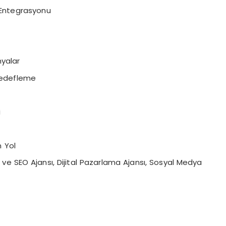
a Entegrasyonu
yalar
Hedefleme
i
 Yol
e SEO Ajansı, Dijital Pazarlama Ajansı, Sosyal Medya