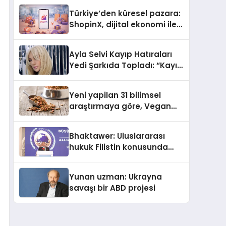
Türkiye’den küresel pazara:
ShopinX, dijital ekonomi ile
gerçek dünya alışverişini bir
araya getirmeyi hedefliyor
Ayla Selvi Kayıp Hatıraları
Yedi Şarkıda Topladı: “Kayıp
Kasetler 1” 31 Temmuz’da
Çıktı
Yeni yapilan 31 bilimsel
araştırmaya göre, Vegan
Köpek Maması ve Vegan
Kedi Mamasının İyi
Bhaktawer: Uluslararası
Sindirildiğini Ortaya Koydu
hukuk Filistin konusunda
çifte standart uyguluyor
Yunan uzman: Ukrayna
savaşı bir ABD projesi