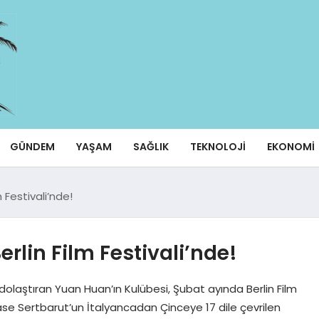
GÜNDEM
YAŞAM
SAĞLIK
TEKNOLOJI
EKONOMI
 Festivali’nde!
rlin Film Festivali’nde!
dolaştıran Yuan Huan’ın Kulübesi, Şubat ayında Berlin Film
yase Sertbarut’un İtalyancadan Çinceye 17 dile çevrilen