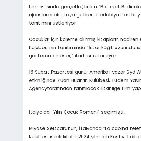
himayesinde gerçekleştirilen “
Books
at
Berlinal
ajanslarını bir araya getirerek edebiyattan be
tanıtımını üstleniyor.
Çocuklar için kaleme alınmış kitapların nadiren
Kulübesi
’nin
tanıtımında
“İster kâğıt üzerinde 
gösteren bir eser,”
ifadesi kullanılıyor.
16 Şubat Pazartesi günü,
Amerikalı yazar
Syd
At
etkinliğinde
Yuan
Huan’ın
Kulübesi
, Tudem Yayı
Agency
tarafından tanıtılacak. Etkinliğe film ya
İtalya’da “Yılın Çocuk Romanı” seçilmişti…
Miyase
Sertbarut’un
,
İtalyanca “La
cabina
tele
Kulübesi
isimli kitabı, 2024 yılındaki Festival
di
Le