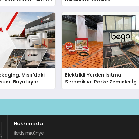
kaging, Mısır’daki
Elektrikli Yerden Isıtma
ssünü Büyütüyor
Seramik ve Parke Zeminler İçi
En Verimli Çözümler
Hakkımızda
İletişim
Künye