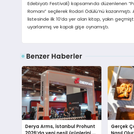
Edebiyatı Festivali) kapsamında düzenlenen “
P
Romanı” seçilerek
Rodari
Ödülü’nü kazanmıştı. A
listesinde ilk 10’da yer alan kitap, yakın geç
uyarlanmış ve kapalı gişe oynamıştı.
Benzer Haberler
Derya Arms, İstanbul Prohunt
Gerçek Ç
2026’da yeni nesil ürünlerini ve
Nasıl Olu