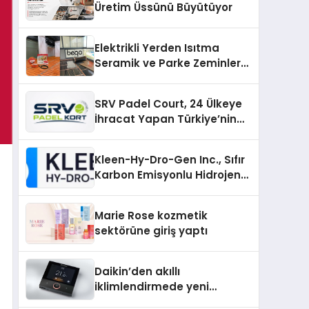
Üretim Üssünü Büyütüyor
Elektrikli Yerden Isıtma
Seramik ve Parke Zeminler
İçin En Verimli Çözümler
SRV Padel Court, 24 Ülkeye
İhracat Yapan Türkiye’nin
Padel Kortu Üretim Gücü
Kleen-Hy-Dro-Gen Inc., Sıfır
Karbon Emisyonlu Hidrojen
Isıtma Teknolojisinde ISO ve
TSSA Düzenleyici Onaylarını
Marie Rose kozmetik
Aldı
sektörüne giriş yaptı
Daikin’den akıllı
iklimlendirmede yeni
dönem: Madoka Plus