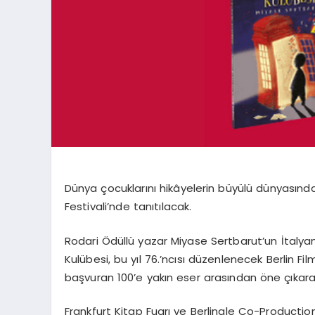
Dünya çocuklarını hikâyelerin büyülü dünyasınd
Festivali’nde tanıtılacak.
Rodari
Ödüllü yazar Miyase
Sertbarut’un
İtalya
Kulübesi
, bu yıl 76.’ncısı düzenlenecek Berlin Fi
başvuran 100’e yakın eser arasından öne çıkarak 
Frankfurt K
itap Fuarı ve
Berlinale
Co-Productio