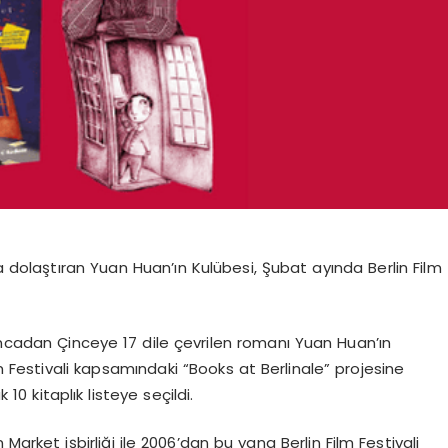
a dolaştıran
Yuan
Huan’ın
Kulübesi
, Şubat ayında Berlin Film
ncadan Çinceye 17
dile çevrilen romanı
Yuan
Huan’ın
lm Festivali kapsamındaki “
Books
at
Berlinale
” projesine
10 kitaplık listeye seçildi.
n
Market işbirliği ile 2006’dan bu yana Berlin Film Festivali