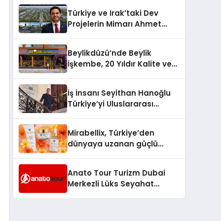
Türkiye’de
Türkiye ve Irak’taki Dev
Projelerin Mimarı Ahmet
Hasan Salim Beyoğlu, 10
Milyon Metrekarelik “Al Yusuf
Beylikdüzü’nde Beylik
Holding Industrial City”
İşkembe, 20 Yıldır Kalite ve
Projesini Hayata Geçirecek
Lezzetin Değişmeyen Adresi
İş İnsanı Seyithan Hanoğlu
Türkiye’yi Uluslararası
Arenada Tanıtmayı
Hedefliyor
Mirabellix, Türkiye’den
dünyaya uzanan güçlü
büyümesini sürdürüyor
Anato Tour Turizm Dubai
Merkezli Lüks Seyahat
Hizmetleriyle Küresel
Turizmde Öne Çıkıyor