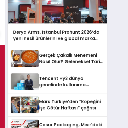
Derya Arms, İstanbul Prohunt 2026’da
yeni nesil ürünlerini ve global marka
vizyonunu sergiledi
Gerçek Çakallı Menemeni
Nasıl Olur? Geleneksel Tarif
ve Sunum
Tencent Hy3 dünya
genelinde kullanıma
sunuldu
Mars Türkiye’den “Köpeğini
İşe Götür Haftası” çağrısı
Cesur Packaging, Mısır’daki