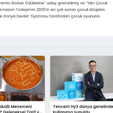
remio
Rodari
Ödüllerine” aday gösterilmiş ve “Yılın Çocuk
mazon Türkiye’nin 2025’in en çok satan çocuk kitapları
mişte Konya Devlet Tiyatrosu tarafından çocuk oyununa
akallı Menemeni
Tencent Hy3 dünya genelind
r? Geleneksel Tarif ve
kullanıma sunuldu