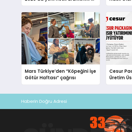
global marka vizyonunu
Sunum
sergiledi
Mars Türkiye’den “Köpeğini İşe
Cesur Pac
Götür Haftası” çağrısı
Üretim Ü
Haberin Doğru Adresi