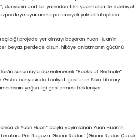
e
”, dünyanın dört bir yanından film yapımcıları ile edebiyat
yazperdeye uyarlanma potansiyeli yüksek kitapların
 seçildiği projede yer almayı başaran
Yuan
Huan’ın
ister beyaz perdede olsun, hikâye anlatmanın gücünü
las’ın sunum
uyla düzenlenecek “
Books
at
Berlinale
”
n Grubu bünyesinde faaliyet gösteren
Silva
Literary
pımcılarının yoğun ilgi göstermesi bekleniyor.
fonica
di
Yuan
Huan
” adıyla yayımlanan
Yuan
Huan’ın
tteratura
Per
Ragazzi
‘
Gianni
Rodari
’ (
Gianni
Rodari
Çocuk