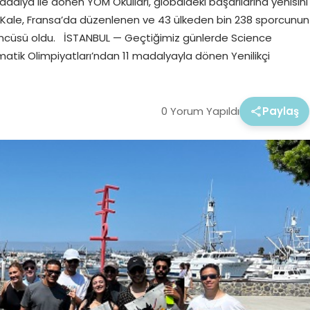
alya ile dönen YÖM Okulları, globaldeki başarılarına yenisini
 Kale, Fransa’da düzenlenen ve 43 ülkeden bin 238 sporcunun
üncüsü oldu. İSTANBUL — Geçtiğimiz günlerde Science
tik Olimpiyatları’ndan 11 madalyayla dönen Yenilikçi
0 Yorum Yapıldı
Paylaş