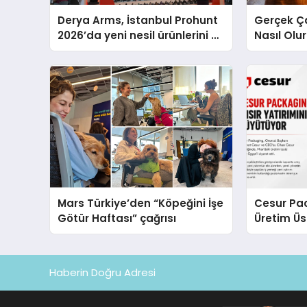
Derya Arms, İstanbul Prohunt
Gerçek Ç
2026’da yeni nesil ürünlerini ve
Nasıl Olu
global marka vizyonunu
Sunum
sergiledi
Mars Türkiye’den “Köpeğini İşe
Cesur Pac
Götür Haftası” çağrısı
Üretim Ü
Haberin Doğru Adresi