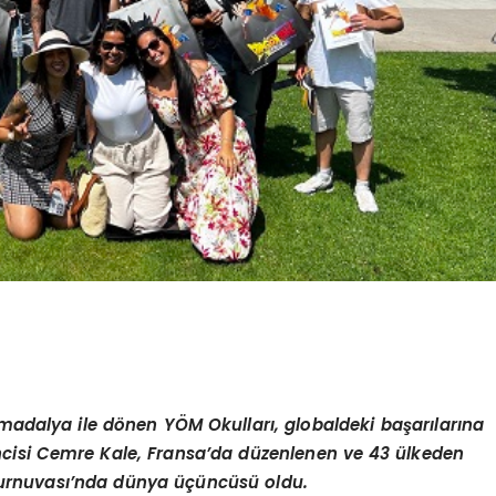
madalya ile d
ö
nen Y
Ö
M Okullar
ı
, globaldeki ba
ş
ar
ı
lar
ı
na
ncisi Cemre Kale, Fransa
’
da d
ü
zenlenen ve 43
ü
lkeden
urnuvas
ı’
nda d
ü
nya
üçü
nc
ü
s
ü
oldu.