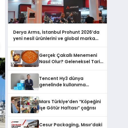
Derya Arms, İstanbul Prohunt 2026’da
yeni nesil ürünlerini ve global marka
vizyonunu sergiledi
Gerçek Çakallı Menemeni
Nasıl Olur? Geleneksel Tarif
ve Sunum
Tencent Hy3 dünya
genelinde kullanıma
sunuldu
Mars Türkiye’den “Köpeğini
İşe Götür Haftası” çağrısı
Cesur Packaging, Mısır’daki