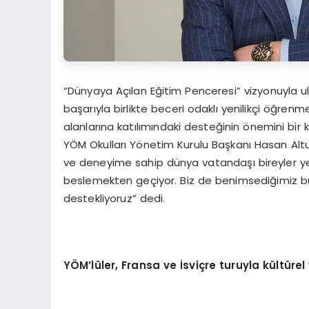
“Dünyaya Açılan Eğitim Penceresi” vizyonuyla ulu
başarıyla birlikte beceri odaklı yenilikçi öğrenm
alanlarına katılımındaki desteğinin önemini bir
YÖM Okulları Yönetim Kurulu Başkanı Hasan Altunt
ve deneyime sahip dünya vatandaşı bireyler ye
beslemekten geçiyor. Biz de benimsediğimiz bu
destekliyoruz” dedi.
YÖ
M’l
ü
ler, Fransa ve
İ
svi
ç
re turuyla k
ü
lt
ü
rel