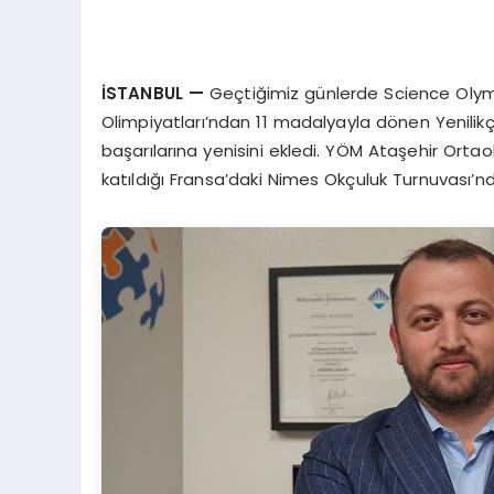
İ
STANBUL
—
Geçtiğimiz günlerde Science Olym
Olimpiyatları’ndan 11 madalyayla dönen Yenilikç
başarılarına yenisini ekledi. YÖM Ataşehir Ort
katıldığı Fransa’daki Nimes Okçuluk Turnuvası’