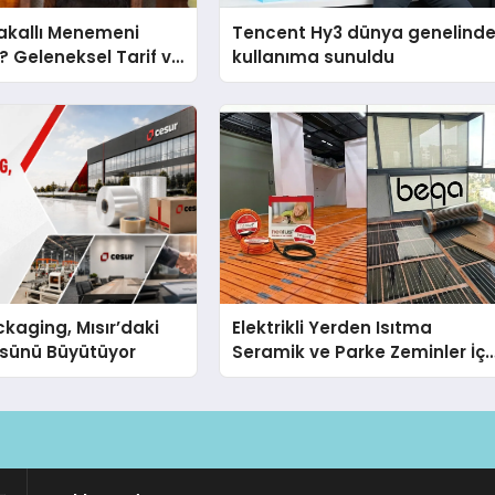
akallı Menemeni
Tencent Hy3 dünya genelind
r? Geleneksel Tarif ve
kullanıma sunuldu
kaging, Mısır’daki
Elektrikli Yerden Isıtma
ssünü Büyütüyor
Seramik ve Parke Zeminler İçi
En Verimli Çözümler