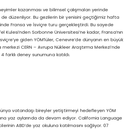
deneyimler kazanması ve bilimsel çalışmaları yerinde
i de düzenliyor. Bu gezilerin bir yenisini geçtiğimiz hafta
ğinde Fransa ve İsviçre turu gerçekleştirdi. Bu sayede
fel Kulesi’nden Sorbonne Üniversitesi’ne kadar, Fransa’nın
an İsviçre’ye giden YÖM’lüler, Cenevre’de dünyanın en büyük
ma merkezi CERN – Avrupa Nükleer Araştırma Merkezi’nde
 4 farklı deney sunumuna katıldı.
 dünya vatandaşı bireyler yetiştirmeyi hedefleyen YÖM
arına yaz aylarında da devam ediyor. California Language
lerinin ABD’de yaz okuluna katılmasını sağlıyor. 07