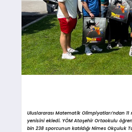
Uluslararas
ı
Matematik Olimpiyatlar
ı’
ndan 11 
yenisini ekledi. Y
Ö
M Ata
ş
ehir Ortaokulu
öğ
re
bin 238 sporcunun kat
ı
ld
ığı Nimes Okç
uluk T