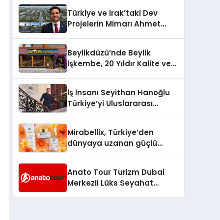
Türkiye’de
Türkiye ve Irak’taki Dev
Projelerin Mimarı Ahmet
Hasan Salim Beyoğlu, 10
Milyon Metrekarelik “Al Yusuf
Beylikdüzü’nde Beylik
Holding Industrial City”
İşkembe, 20 Yıldır Kalite ve
Projesini Hayata Geçirecek
Lezzetin Değişmeyen Adresi
İş İnsanı Seyithan Hanoğlu
Türkiye’yi Uluslararası
Arenada Tanıtmayı
Hedefliyor
Mirabellix, Türkiye’den
dünyaya uzanan güçlü
büyümesini sürdürüyor
Anato Tour Turizm Dubai
Merkezli Lüks Seyahat
Hizmetleriyle Küresel
Turizmde Öne Çıkıyor