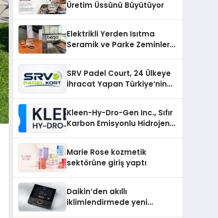
Üretim Üssünü Büyütüyor
Elektrikli Yerden Isıtma
Seramik ve Parke Zeminler
İçin En Verimli Çözümler
SRV Padel Court, 24 Ülkeye
İhracat Yapan Türkiye’nin
Padel Kortu Üretim Gücü
Kleen-Hy-Dro-Gen Inc., Sıfır
Karbon Emisyonlu Hidrojen
Isıtma Teknolojisinde ISO ve
TSSA Düzenleyici Onaylarını
Marie Rose kozmetik
Aldı
sektörüne giriş yaptı
Daikin’den akıllı
iklimlendirmede yeni
dönem: Madoka Plus