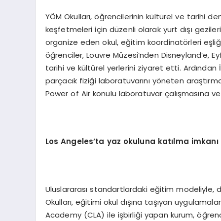
YÖM Okulları, öğrencilerinin kültürel ve tarihi 
keşfetmeleri için düzenli olarak yurt dışı geziler
organize eden okul, eğitim koordinatörleri eşli
öğrenciler, Louvre Müzesi’nden Disneyland’e, Ey
tarihi ve kültürel yerlerini ziyaret etti. Ardınd
parçacık fiziği laboratuvarını yöneten araştır
Power of Air konulu laboratuvar çalışmasına ve
Los Angeles
’
ta yaz okuluna kat
ı
lma imkan
ı
Uluslararası standartlardaki eğitim modeliyle,
Okulları, eğitimi okul dışına taşıyan uygulamal
Academy (CLA) ile işbirliği yapan kurum, öğrenci