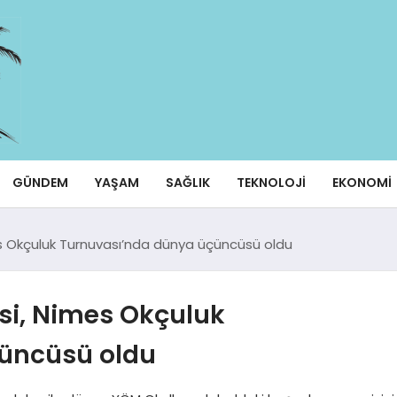
GÜNDEM
YAŞAM
SAĞLIK
TEKNOLOJI
EKONOMI
es Okçuluk Turnuvası’nda dünya üçüncüsü oldu
isi, Nimes Okçuluk
üncüsü oldu