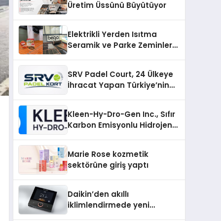
Üretim Üssünü Büyütüyor
Elektrikli Yerden Isıtma
Seramik ve Parke Zeminler
İçin En Verimli Çözümler
SRV Padel Court, 24 Ülkeye
İhracat Yapan Türkiye’nin
Padel Kortu Üretim Gücü
Kleen-Hy-Dro-Gen Inc., Sıfır
Karbon Emisyonlu Hidrojen
Isıtma Teknolojisinde ISO ve
TSSA Düzenleyici Onaylarını
Marie Rose kozmetik
Aldı
sektörüne giriş yaptı
Daikin’den akıllı
iklimlendirmede yeni
dönem: Madoka Plus