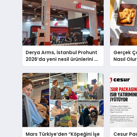
Derya Arms, İstanbul Prohunt
Gerçek Ç
2026’da yeni nesil ürünlerini ve
Nasıl Olu
global marka vizyonunu
Sunum
sergiledi
Mars Türkiye’den “Köpeğini İşe
Cesur Pac