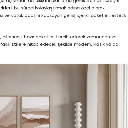
e açısından da dikkatli planlama gerektiren bir süreçtir.
kleri
, bu süreci kolaylaştırmak adına özel olarak
ı ve yatak odasını kapsayan geniş içerikli paketler; estetik,
, dilerseniz hazır paketleri tercih ederek zamandan ve
farklı stillere hitap edecek şekilde modern, klasik ya da