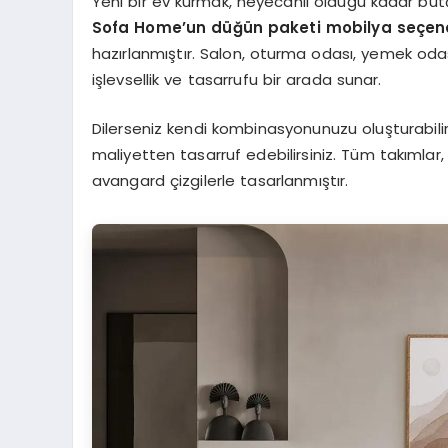
Yeni bir ev kurmak, heyecanlı olduğu kadar bütç
Sofa Home’un düğün paketi mobilya seçene
hazırlanmıştır. Salon, oturma odası, yemek odas
işlevsellik ve tasarrufu bir arada sunar.
Dilerseniz kendi kombinasyonunuzu oluşturabilir
maliyetten tasarruf edebilirsiniz. Tüm takımlar, 
avangard çizgilerle tasarlanmıştır.