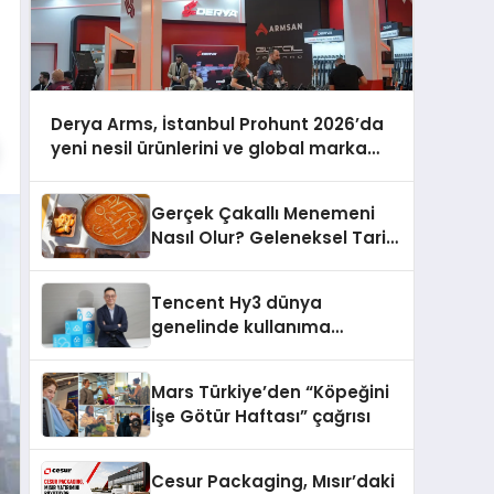
Derya Arms, İstanbul Prohunt 2026’da
yeni nesil ürünlerini ve global marka
vizyonunu sergiledi
Gerçek Çakallı Menemeni
Nasıl Olur? Geleneksel Tarif
ve Sunum
Tencent Hy3 dünya
genelinde kullanıma
sunuldu
Mars Türkiye’den “Köpeğini
İşe Götür Haftası” çağrısı
Cesur Packaging, Mısır’daki