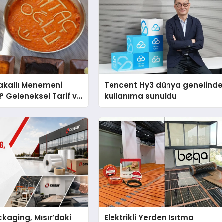
akallı Menemeni
Tencent Hy3 dünya genelind
r? Geleneksel Tarif ve
kullanıma sunuldu
kaging, Mısır’daki
Elektrikli Yerden Isıtma