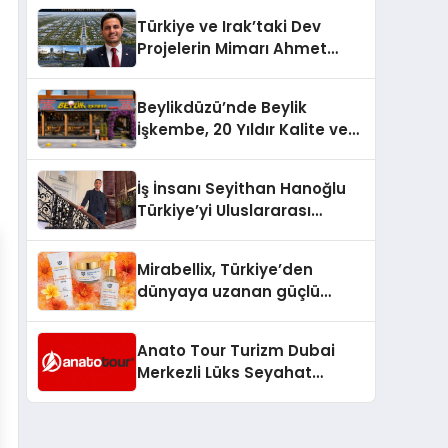
Türkiye’de
Türkiye ve Irak’taki Dev
Projelerin Mimarı Ahmet
Hasan Salim Beyoğlu, 10
Milyon Metrekarelik “Al Yusuf
Beylikdüzü’nde Beylik
Holding Industrial City”
İşkembe, 20 Yıldır Kalite ve
Projesini Hayata Geçirecek
Lezzetin Değişmeyen Adresi
İş İnsanı Seyithan Hanoğlu
Türkiye’yi Uluslararası
Arenada Tanıtmayı
Hedefliyor
Mirabellix, Türkiye’den
dünyaya uzanan güçlü
büyümesini sürdürüyor
Anato Tour Turizm Dubai
Merkezli Lüks Seyahat
Hizmetleriyle Küresel
Turizmde Öne Çıkıyor