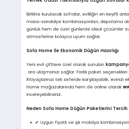
Yemek Odası Takımlarıyla Özgün Sofralar 
Birlikte kurulacak sofralar, evliliğin en keyifli anl
masa-sandalye kombinasyonları, depolama alan
günlük hem de özel günlerde ideal çözümler s
atmosferine kolayca uyum sağlar.
Sofa Home İle Ekonomik Düğün Hazırlığı
Yeni evli çiftlere özel olarak sunulan
kampanyal
ara ulaşmanızı sağlar. Farklı paket seçenekler
ihtiyaçlarınızı tek seferde karşılayabilir, eviniz
Home mağazalarında hem de online olarak
ww
inceleyebilirsiniz.
Neden Sofa Home Düğün Paketlerini Tercih 
✔ Uygun fiyatlı ve şık mobilya kombinasyon