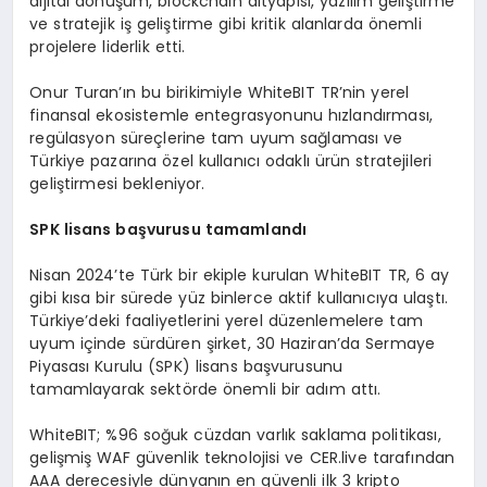
dijital dönüşüm, blockchain altyapısı, yazılım geliştirme
ve stratejik iş geliştirme gibi kritik alanlarda önemli
projelere liderlik etti.
Onur Turan’ın bu birikimiyle WhiteBIT TR’nin yerel
finansal ekosistemle entegrasyonunu hızlandırması,
regülasyon süreçlerine tam uyum sağlaması ve
Türkiye pazarına özel kullanıcı odaklı ürün stratejileri
geliştirmesi bekleniyor.
SPK lisans başvurusu tamamlandı
Nisan 2024’te Türk bir ekiple kurulan WhiteBIT TR, 6 ay
gibi kısa bir sürede yüz binlerce aktif kullanıcıya ulaştı.
Türkiye’deki faaliyetlerini yerel düzenlemelere tam
uyum içinde sürdüren şirket, 30 Haziran’da Sermaye
Piyasası Kurulu (SPK) lisans başvurusunu
tamamlayarak sektörde önemli bir adım attı.
WhiteBIT; %96 soğuk cüzdan varlık saklama politikası,
gelişmiş WAF güvenlik teknolojisi ve CER.live tarafından
AAA derecesiyle dünyanın en güvenli ilk 3 kripto