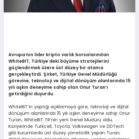
Avrupa
’
nın lider kripto varlık borsalarından
WhiteBIT, Türkiye
’
deki büyüme stratejilerini
güçlendirmek üzere ü
st d
üzey bir atama
gerçekleştirdi. Şirket, Türkiye Genel Müdürlüğü
g
ö
revine, teknoloji ve dijital d
ö
nüşüm alanlarında 15
yılı aşkın deneyime sahip olan Onur Turan’ı
getirdiğini duyurdu.
WhiteBIT’in yaptığı açıklamaya göre, teknoloji ve dijital
dönüşüm alanlarında 15 yılı aşkın deneyime sahip Onur
Turan, WhiteBIT TR’nin yeni Genel Müdürü oldu.
Kariyerinde Turkcell, Toyota, Volkswagen ve DDTech
gibi kurumlarda üst düzey yöneticilik yapan Turan;