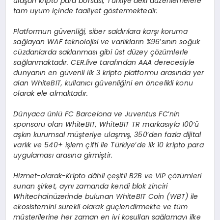
ulaşan kripto para borsası, Türkiye
’
deki düzenlemelere
tam uyum içinde faaliyet g
ö
stermektedir.
Platformun güvenliği, siber saldırılara karşı koruma
sağlayan WAF teknolojisi ve varlıkların %96
’
sının soğuk
cüzdanlarda saklanması gibi ü
st d
üzey çözümlerle
sağlanmaktadır. CER.live tarafından AAA derecesiyle
dünyanı
n en g
üvenli ilk 3 kripto platformu arasında yer
alan WhiteBIT, kullanıcı güvenliğini en
ö
ncelikli konu
olarak ele almaktadır.
Dünyaca ünlü
FC Barcelona ve Juventus FC
’
nin
sponsoru olan WhiteBIT, WhiteBIT TR markasıyla 100’ü
aşkın kurumsal müşteriye ulaşmış, 350
’
den fazla dijital
varlık ve 540+ işlem çifti ile Türkiye
’
de ilk 10 kripto para
uygulaması arasına girmiştir.
Hizmet-olarak-Kripto dâhil çeşitli B2B ve VIP çözümleri
sunan şirket, aynı zamanda kendi blok zinciri
Whitechainüzerinde bulunan WhiteBIT Coin (WBT) ile
ekosistemini sürekli olarak güçlendirmekte ve tüm
müşterilerine her zaman en iyi koşulları sağlamayı ilke