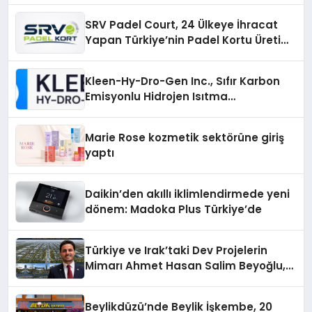
SRV Padel Court, 24 Ülkeye İhracat
Yapan Türkiye’nin Padel Kortu Üretim
Gücü
Kleen-Hy-Dro-Gen Inc., Sıfır Karbon
Emisyonlu Hidrojen Isıtma
Teknolojisinde ISO ve TSSA
Düzenleyici Onaylarını Aldı
Marie Rose kozmetik sektörüne giriş
yaptı
Daikin’den akıllı iklimlendirmede yeni
dönem: Madoka Plus Türkiye’de
Türkiye ve Irak’taki Dev Projelerin
Mimarı Ahmet Hasan Salim Beyoğlu,
10 Milyon Metrekarelik “Al Yusuf
Holding Industrial City” Projesini
Beylikdüzü’nde Beylik İşkembe, 20
Hayata Geçirecek