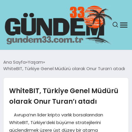
ANASAYFA
Ana Sayfa
Yaşam
WhiteBIT, Türkiye Genel Müdürü olarak Onur Turan’ı atadı
GÜNDEM
YAŞAM
WhiteBIT, Türkiye Genel Müdürü
olarak Onur Turan’ı atadı
SAĞLIK
Avrupa’nın lider kripto varlık borsalarından
TEKNOLOJI
WhiteBIT, Türkiye’deki büyüme stratejilerini
güçlendirmek üzere üst düzey bir atama