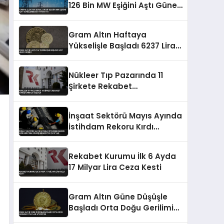
126 Bin MW Eşiğini Aştı Güneş
Enerjisi Payı Arttı
Gram Altın Haftaya
Yükselişle Başladı 6237 Lirayı
Gördü
Nükleer Tıp Pazarında 11
Şirkete Rekabet
Soruşturması Başladı
İnşaat Sektörü Mayıs Ayında
İstihdam Rekoru Kırdı
Kentsel Dönüşümün Büyük
Payı Var
Rekabet Kurumu İlk 6 Ayda
17 Milyar Lira Ceza Kesti
Gram Altın Güne Düşüşle
Başladı Orta Doğu Gerilimi
Fiyatları Etkiliyor