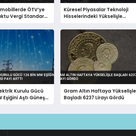
omobillerde ÖTV’ye
Küresel Piyasalar Teknoloji
ktu Vergi Standardı
Hisselerindeki Yükselişle
Pozitif Seyrediyor
lektrik Kurulu Gücü
Gram Altın Haftaya Yükselişl
W Eşiğini Aştı Güneş
Başladı 6237 Lirayı Gördü
yı Arttı