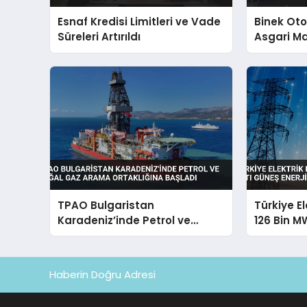
Esnaf Kredisi Limitleri ve Vade
Binek Ot
Süreleri Artırıldı
Asgari Ma
Getirildi
TPAO Bulgaristan
Türkiye E
Karadeniz’inde Petrol ve
126 Bin M
Doğal Gaz Arama Ortaklığına
Enerjisi Pa
Başladı
Haberin Doğru Adresi