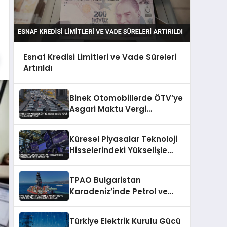
Esnaf Kredisi Limitleri ve Vade Süreleri
Artırıldı
Binek Otomobillerde ÖTV’ye
Asgari Maktu Vergi
Standardı Getirildi
Küresel Piyasalar Teknoloji
Hisselerindeki Yükselişle
Pozitif Seyrediyor
TPAO Bulgaristan
Karadeniz’inde Petrol ve
Doğal Gaz Arama
Ortaklığına Başladı
Türkiye Elektrik Kurulu Gücü