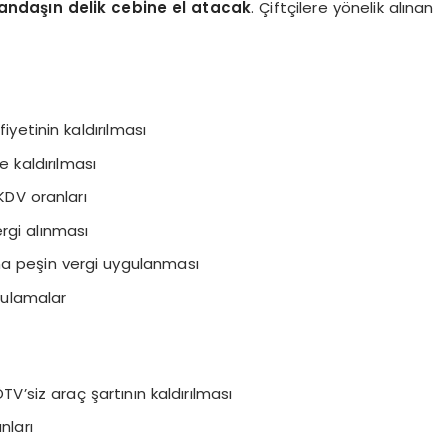
andaşın delik cebine el atacak
. Çiftçilere yönelik alınan
iyetinin kaldırılması
e kaldırılması
DV oranları
rgi alınması
na peşin vergi uygulanması
ygulamalar
TV’siz araç şartının kaldırılması
nları