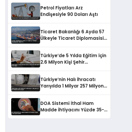
Petrol Fiyatları Arz
Endişesiyle 90 Doları Aştı
Ticaret Bakanlığı 6 Ayda 57
Ülkeyle Ticaret Diplomasisi
Yürüttü
Türkiye’de 5 Yılda Eğitim İçin
2.6 Milyon Kişi Şehir
Değiştirdi
Türkiye’nin Halı İhracatı
Yarıyılda 1 Milyar 257 Milyon
Dolara Ulaştı
DOA Sistemi İthal Ham
Madde İhtiyacını Yüzde 35-
40 Azaltacak