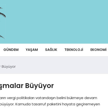
GÜNDEM
YAŞAM
SAĞLIK
TEKNOLOJI
EKONOMI
ar Büyüyor
rtışmalar Büyüyor
tidarın vergi politikaları vatandaşın belini bükmeye devam
 da büyüyor. Kamuda tasarruf paketini hayata geçiremeyen