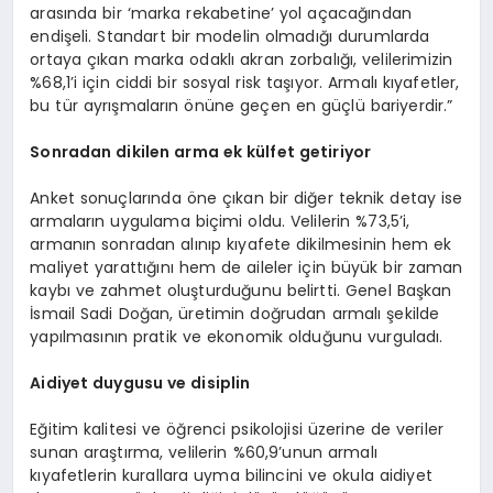
arasında bir ‘marka rekabetine’ yol açacağından
endişeli. Standart bir modelin olmadığı durumlarda
ortaya çıkan marka odaklı akran zorbalığı, velilerimizin
%68,1’i için ciddi bir sosyal risk taşıyor. Armalı kıyafetler,
bu tür ayrışmaların önüne geçen en güçlü bariyerdir.”
Sonradan dikilen a
rma
ek külfet getiriyor
Anket sonuçlarında öne çıkan bir diğer teknik detay ise
armaların uygulama biçimi oldu. Velilerin %73,5’i,
armanın sonradan alınıp kıyafete dikilmesinin hem ek
maliyet yarattığını hem de aileler için büyük bir zaman
kaybı ve zahmet oluşturduğunu belirtti. Genel Başkan
İsmail Sadi Doğan, üretimin doğrudan armalı şekilde
yapılmasının pratik ve ekonomik olduğunu vurguladı.
Aidiyet duygusu ve disiplin
Eğitim kalitesi ve öğrenci psikolojisi üzerine de veriler
sunan araştırma, velilerin %60,9’unun armalı
kıyafetlerin kurallara uyma bilincini ve okula aidiyet