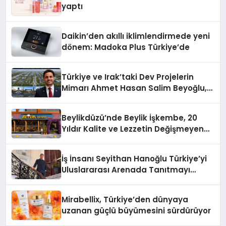
yaptı
Daikin’den akıllı iklimlendirmede yeni
dönem: Madoka Plus Türkiye’de
Türkiye ve Irak’taki Dev Projelerin
Mimarı Ahmet Hasan Salim Beyoğlu,
10 Milyon Metrekarelik “Al Yusuf
Holding Industrial City” Projesini
Beylikdüzü’nde Beylik İşkembe, 20
Hayata Geçirecek
Yıldır Kalite ve Lezzetin Değişmeyen
Adresi
İş İnsanı Seyithan Hanoğlu Türkiye’yi
Uluslararası Arenada Tanıtmayı
Hedefliyor
Mirabellix, Türkiye’den dünyaya
uzanan güçlü büyümesini sürdürüyor