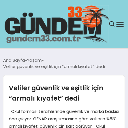
ANASAYFA
Ana Sayfa
Yaşam
Veliler güvenlik ve eşitlik için “armalı kıyafet” dedi
GÜNDEM
YAŞAM
Veliler güvenlik ve eşitlik için
“armalı kıyafet” dedi
SAĞLIK
Okul forması tercihlerinde güvenlik ve marka baskısı
TEKNOLOJI
öne çıkıyor. GENAR araştırmasına göre velilerin %88’i
armalı kıyafeti güvenlik için şart görüyor. Okul