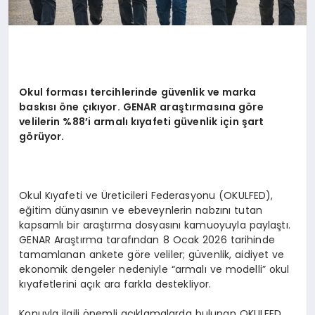
Okul forması tercihlerinde güvenlik ve marka
baskısı öne çıkıyor. GENAR araştı
rmas
ına g
ö
re
velilerin %88’i armalı kıyafeti güvenlik için ş
art
g
ö
rüyor.
Okul Kıyafeti ve Üreticileri Federasyonu (OKULFED),
eğitim dünyasının ve ebeveynlerin nabzını tutan
kapsamlı bir araştırma dosyasını kamuoyuyla paylaştı.
GENAR Araştırma tarafından 8 Ocak 2026 tarihinde
tamamlanan ankete göre veliler; güvenlik, aidiyet ve
ekonomik dengeler nedeniyle “armalı ve modelli” okul
kıyafetlerini açık ara farkla destekliyor.
Konuyla ilgili önemli açıklamalarda bulunan OKULFED