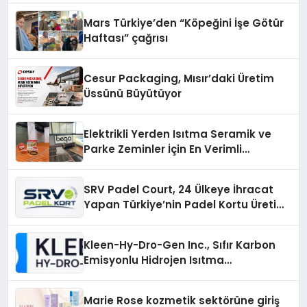
Mars Türkiye’den “Köpeğini İşe Götür
Haftası” çağrısı
Cesur Packaging, Mısır’daki Üretim
Üssünü Büyütüyor
Elektrikli Yerden Isıtma Seramik ve
Parke Zeminler İçin En Verimli
Çözümler
SRV Padel Court, 24 Ülkeye İhracat
Yapan Türkiye’nin Padel Kortu Üretim
Gücü
Kleen-Hy-Dro-Gen Inc., Sıfır Karbon
Emisyonlu Hidrojen Isıtma
Teknolojisinde ISO ve TSSA
Düzenleyici Onaylarını Aldı
Marie Rose kozmetik sektörüne giriş