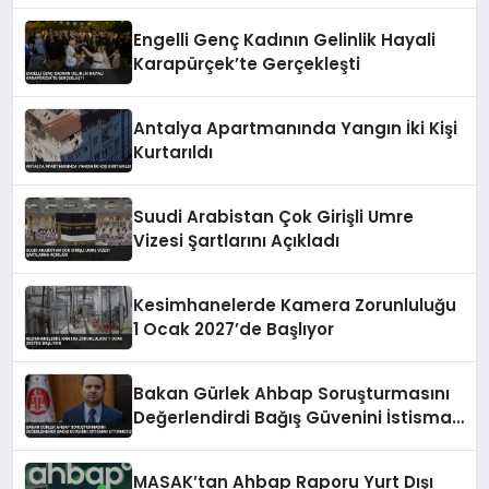
Engelli Genç Kadının Gelinlik Hayali
Karapürçek’te Gerçekleşti
Antalya Apartmanında Yangın İki Kişi
Kurtarıldı
Suudi Arabistan Çok Girişli Umre
Vizesi Şartlarını Açıkladı
Kesimhanelerde Kamera Zorunluluğu
1 Ocak 2027’de Başlıyor
Bakan Gürlek Ahbap Soruşturmasını
Değerlendirdi Bağış Güvenini İstismar
Ettirmeyiz
MASAK’tan Ahbap Raporu Yurt Dışı