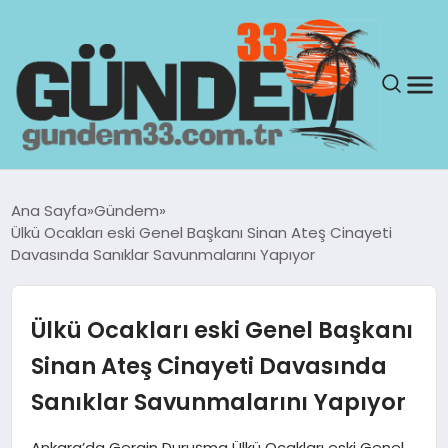
ANASAYFA
Ana Sayfa
Gündem
Ülkü Ocakları eski Genel Başkanı Sinan Ateş Cinayeti
GÜNDEM
Davasında Sanıklar Savunmalarını Yapıyor
YAŞAM
Ülkü Ocakları eski Genel Başkanı
SAĞLIK
Sinan Ateş Cinayeti Davasında
Sanıklar Savunmalarını Yapıyor
TEKNOLOJI
Ankara’da Gergin Duruşma Ülkü Ocakları eski Genel