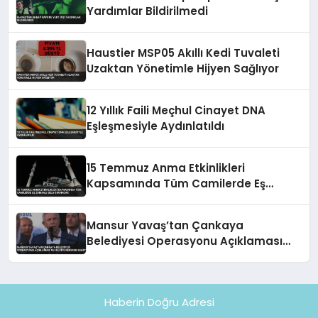
Yardımlar Bildirilmedi
Haustier MSP05 Akıllı Kedi Tuvaleti
Uzaktan Yönetimle Hijyen Sağlıyor
12 Yıllık Faili Meçhul Cinayet DNA
Eşleşmesiyle Aydınlatıldı
15 Temmuz Anma Etkinlikleri
Kapsamında Tüm Camilerde Eş
Zamanlı Sela Okunacak
Mansur Yavaş’tan Çankaya
Belediyesi Operasyonu Açıklaması
‘Bu Bilgiye Nereden Sahip’
Haberin Doğru Adresi