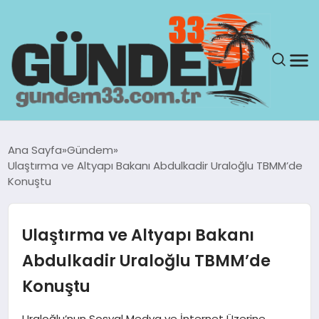
ANASAYFA
Ana Sayfa
Gündem
Ulaştırma ve Altyapı Bakanı Abdulkadir Uraloğlu TBMM’de
GÜNDEM
Konuştu
YAŞAM
Ulaştırma ve Altyapı Bakanı
SAĞLIK
Abdulkadir Uraloğlu TBMM’de
Konuştu
TEKNOLOJI
Uraloğlu’nun Sosyal Medya ve İnternet Üzerine