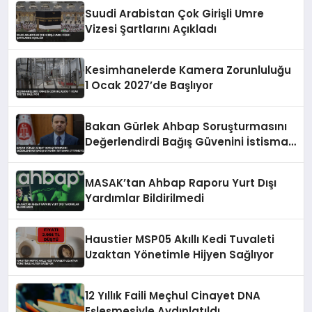
Suudi Arabistan Çok Girişli Umre
Vizesi Şartlarını Açıkladı
Kesimhanelerde Kamera Zorunluluğu
1 Ocak 2027’de Başlıyor
Bakan Gürlek Ahbap Soruşturmasını
Değerlendirdi Bağış Güvenini İstismar
Ettirmeyiz
MASAK’tan Ahbap Raporu Yurt Dışı
Yardımlar Bildirilmedi
Haustier MSP05 Akıllı Kedi Tuvaleti
Uzaktan Yönetimle Hijyen Sağlıyor
12 Yıllık Faili Meçhul Cinayet DNA
Eşleşmesiyle Aydınlatıldı