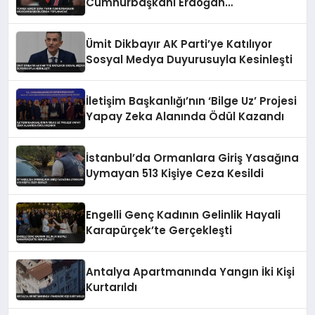
Cumhurbaşkanı Erdoğan
Başkanlığında Toplanacak
Ümit Dikbayır AK Parti’ye Katılıyor
Sosyal Medya Duyurusuyla Kesinleşti
İletişim Başkanlığı’nın ‘Bilge Uz’ Projesi
Yapay Zeka Alanında Ödül Kazandı
İstanbul’da Ormanlara Giriş Yasağına
Uymayan 513 Kişiye Ceza Kesildi
Engelli Genç Kadının Gelinlik Hayali
Karapürçek’te Gerçekleşti
Antalya Apartmanında Yangın İki Kişi
Kurtarıldı