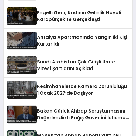
Engelli Genç Kadının Gelinlik Hayali
Karapürçek’te Gerçekleşti
Antalya Apartmanında Yangın İki Kişi
Kurtarıldı
Suudi Arabistan Çok Girişli Umre
Vizesi Şartlarını Açıkladı
Kesimhanelerde Kamera Zorunluluğu
1 Ocak 2027’de Başlıyor
Bakan Gürlek Ahbap Soruşturmasını
Değerlendirdi Bağış Güvenini İstismar
Ettirmeyiz
MASAK’tan Ahbap Raporu Yurt Dışı