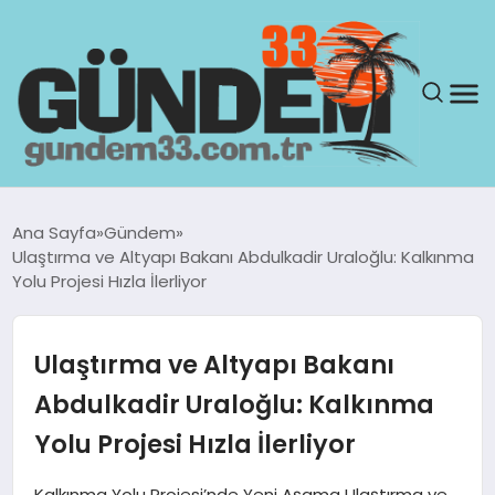
ANASAYFA
Ana Sayfa
Gündem
Ulaştırma ve Altyapı Bakanı Abdulkadir Uraloğlu: Kalkınma
GÜNDEM
Yolu Projesi Hızla İlerliyor
YAŞAM
Ulaştırma ve Altyapı Bakanı
SAĞLIK
Abdulkadir Uraloğlu: Kalkınma
Yolu Projesi Hızla İlerliyor
TEKNOLOJI
Kalkınma Yolu Projesi’nde Yeni Aşama Ulaştırma ve