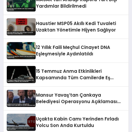
Yardımlar Bildirilmedi
Haustier MSP05 Akıllı Kedi Tuvaleti
Uzaktan Yönetimle Hijyen Sağlıyor
12 Yıllık Faili Meçhul Cinayet DNA
Eşleşmesiyle Aydınlatıldı
15 Temmuz Anma Etkinlikleri
Kapsamında Tüm Camilerde Eş
Zamanlı Sela Okunacak
Mansur Yavaş’tan Çankaya
Belediyesi Operasyonu Açıklaması
‘Bu Bilgiye Nereden Sahip’
Uçakta Kabin Camı Yerinden Fırladı
Yolcu Son Anda Kurtuldu