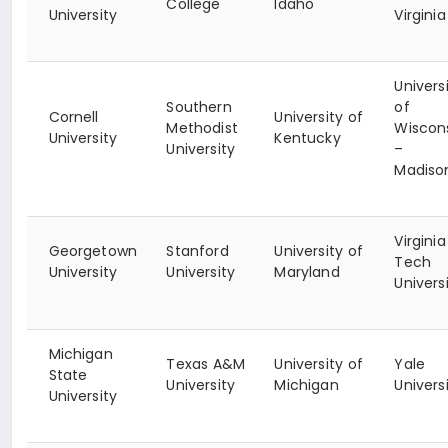
College
Idaho
University
Virginia
Univers
Southern
of
Cornell
University of
Methodist
Wiscon
University
Kentucky
University
–
Madiso
Virginia
Georgetown
Stanford
University of
Tech
University
University
Maryland
Univers
Michigan
Texas A&M
University of
Yale
State
University
Michigan
Univers
University