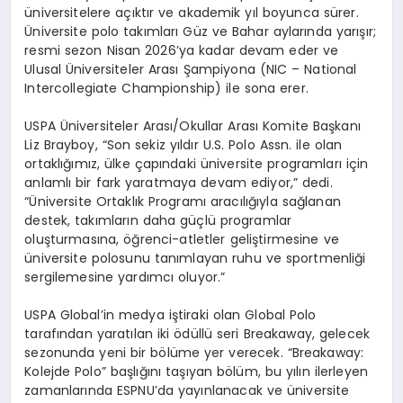
üniversitelere açıktır ve akademik yıl boyunca sürer.
Ü
niversite polo takımları Güz ve Bahar aylarında yarışır;
resmi sezon Nisan 2026’ya kadar devam eder ve
Ulusal
Ü
niversiteler Arası Şampiyona (NIC – National
Intercollegiate Championship) ile sona erer.
USPA
Ü
niversiteler Arası/Okullar Arası Komite Başkanı
Liz Brayboy, “Son sekiz yıldır U.S. Polo Assn. ile olan
ortaklığımız, ülke çapındaki üniversite programları için
anlamlı bir fark yaratmaya devam ediyor,” dedi.
“
Ü
niversite Ortaklık Programı
aracılığıyla sağlanan
destek, takımların daha güçlü programlar
oluşturmasına, öğrenci-atletler geliştirmesine ve
üniversite polosunu tanımlayan ruhu ve sportmenliği
sergilemesine yardımcı oluyor.”
USPA Global’in medya iştiraki olan Global Polo
tarafından yaratılan iki
ö
düllü seri Breakaway, gelecek
sezonunda yeni bir b
ö
lüme yer verecek. “Breakaway:
Kolejde Polo” başlığını taşıyan b
ö
lüm, bu yılın ilerleyen
zamanlarında ESPNU’da yayınlanacak ve üniversite