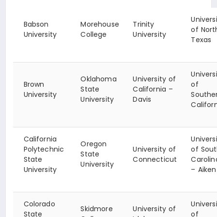
Univers
Babson
Morehouse
Trinity
of Nort
University
College
University
Texas
Univers
Oklahoma
University of
Brown
of
State
California –
University
Southe
University
Davis
Califor
California
Univers
Oregon
Polytechnic
University of
of Sou
State
State
Connecticut
Carolin
University
University
– Aiken
Colorado
Univers
Skidmore
University of
State
of