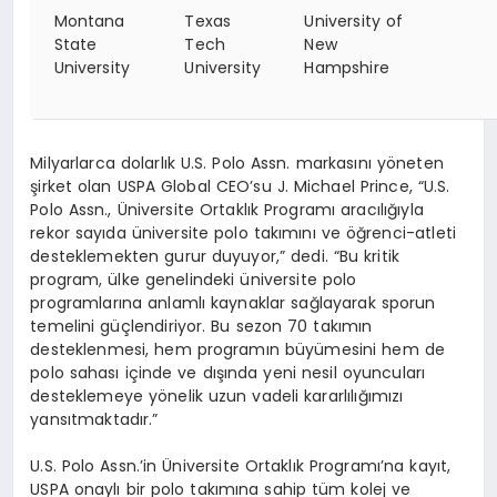
Montana
Texas
University of
State
Tech
New
University
University
Hampshire
Milyarlarca dolarlık U.S. Polo Assn. markasını y
ö
neten
şirket olan USPA Global CEO’su J. Michael Prince, “U.S.
Polo Assn.,
Ü
niversite Ortaklık Programı aracılığıyla
rekor sayıda üniversite polo takımını
ve
öğrenci-atleti
desteklemekten gurur duyuyor,” dedi. “Bu kritik
program, ülke genelindeki üniversite polo
programlarına anlamlı kaynaklar sağlayarak sporun
temelini güçlendiriyor. Bu sezon 70 takımın
desteklenmesi, hem programın büyümesini hem de
polo sahası içinde ve dışında yeni nesil oyuncuları
desteklemeye y
ö
nelik uzun vadeli kararlılığımızı
yansıtmaktadır.”
U.S. Polo Assn.’in
Ü
niversite Ortaklık Programı’na kayıt,
USPA onaylı bir polo takımına sahip tüm kolej ve