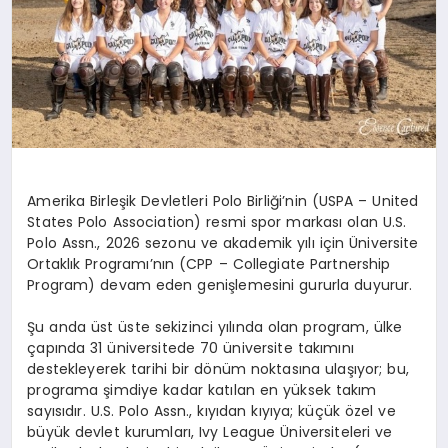
Amerika Birleşik Devletleri Polo Birliği’nin (USPA – United
States Polo Association) resmi spor markası olan
U.S.
Polo Assn.
, 2026 sezonu ve akademik yılı için
Ü
niversite
Ortaklık Programı’nın (CPP – Collegiate Partnership
Program) devam eden genişlemesini gururla duyurur.
Şu anda üst üste sekizinci yılında olan program, ülke
çapında 31 üniversitede 70 üniversite takımını
destekleyerek tarihi bir d
ö
nüm noktasına ulaşıyor; bu,
programa şimdiye kadar katılan en yüksek takım
sayısıdır. U.S. Polo Assn., kıyıdan kıyıya; küçük
ö
zel ve
büyük devlet kurumları
, Ivy League
Ü
niversiteleri ve