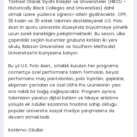
Tarihsel Olarak Siyahi Kolejler ve
Ü
niversiteler (HBCU –
Historically Black Colleges and Universities) dahil
olmak üzere yüzlerce öğrenci-atleti giydirecektir. CPP,
35 kadın ve 35 erkek takımını destekleyerek U.S. Polo
Assn.’in sporu üniversite düzeyinde büyütmeye y
ö
nelik
uzun süreli kararlılığını pekiştirmektedir. Bu sezon, ülke
çapındaki seçkin kurumlar grubuna katılan iki yeni
okulu, Babson
Ü
niversitesi ve Southern Methodist
Ü
niversitesi’ni bünyesine katıyor.
Bu yıl U.S. Polo Assn., ortaklık kurulan her programa
c
ö
mertçe
ö
zel performans tak
ım formaları, beyaz
performans maç pantolonları, polo tişörtler, şapkalar,
ekipman çantaları
ve
ö
zel USPA Pro ürünlerinin yanı
sıra nakdi bir bağış sağlayacaktır. Program ayrıca,
takımların yaratıcı dijital katılım ve hikaye anlatımı
yoluyla ek
ö
düller kazanma fırsatına sahip olduğu
popüler üniversite sosyal medya yarış
mas
ına da
devam etmektedir.
Katılımcı Okullar: