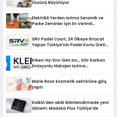
Üssünü Büyütüyor
Elektrikli Yerden Isıtma Seramik ve
Parke Zeminler İçin En Verimli
Çözümler
SRV Padel Court, 24 Ülkeye İhracat
Yapan Türkiye’nin Padel Kortu Üretim
Gücü
Kleen-Hy-Dro-Gen Inc., Sıfır Karbon
Emisyonlu Hidrojen Isıtma
Teknolojisinde ISO ve TSSA
Düzenleyici Onaylarını Aldı
Marie Rose kozmetik sektörüne giriş
yaptı
Daikin’den akıllı iklimlendirmede yeni
dönem: Madoka Plus Türkiye’de