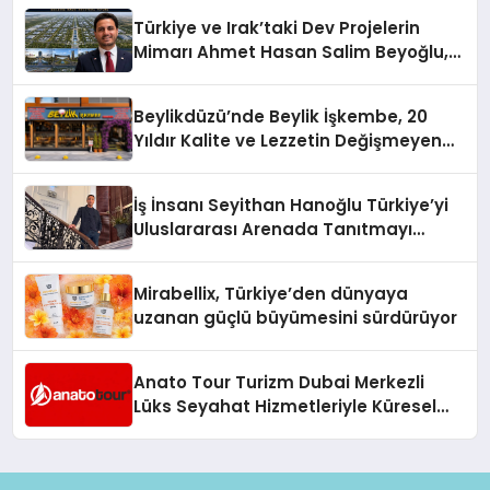
Türkiye ve Irak’taki Dev Projelerin
Mimarı Ahmet Hasan Salim Beyoğlu,
10 Milyon Metrekarelik “Al Yusuf
Holding Industrial City” Projesini
Beylikdüzü’nde Beylik İşkembe, 20
Hayata Geçirecek
Yıldır Kalite ve Lezzetin Değişmeyen
Adresi
İş İnsanı Seyithan Hanoğlu Türkiye’yi
Uluslararası Arenada Tanıtmayı
Hedefliyor
Mirabellix, Türkiye’den dünyaya
uzanan güçlü büyümesini sürdürüyor
Anato Tour Turizm Dubai Merkezli
Lüks Seyahat Hizmetleriyle Küresel
Turizmde Öne Çıkıyor