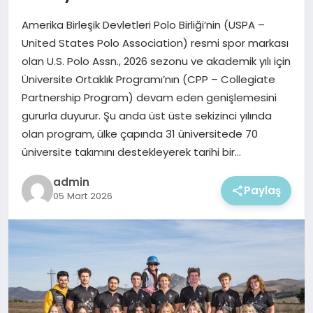
EKONOMI
Amerika Birleşik Devletleri Polo Birliği’nin (USPA –
MAGAZIN
United States Polo Association) resmi spor markası
olan U.S. Polo Assn., 2026 sezonu ve akademik yılı için
Üniversite Ortaklık Programı’nın (CPP – Collegiate
Partnership Program) devam eden genişlemesini
gururla duyurur. Şu anda üst üste sekizinci yılında
olan program, ülke çapında 31 üniversitede 70
üniversite takımını destekleyerek tarihi bir…
admin
Paylaş
05 Mart 2026