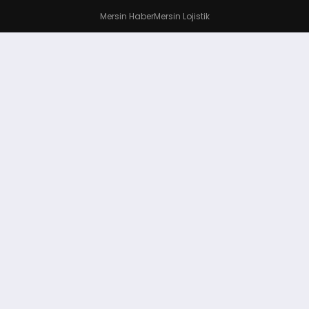
Mersin Haber
Mersin Lojistik