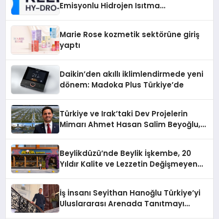
Emisyonlu Hidrojen Isıtma
Teknolojisinde ISO ve TSSA
Düzenleyici Onaylarını Aldı
Marie Rose kozmetik sektörüne giriş
yaptı
Daikin’den akıllı iklimlendirmede yeni
dönem: Madoka Plus Türkiye’de
Türkiye ve Irak’taki Dev Projelerin
Mimarı Ahmet Hasan Salim Beyoğlu,
10 Milyon Metrekarelik “Al Yusuf
Holding Industrial City” Projesini
Beylikdüzü’nde Beylik İşkembe, 20
Hayata Geçirecek
Yıldır Kalite ve Lezzetin Değişmeyen
Adresi
İş İnsanı Seyithan Hanoğlu Türkiye’yi
Uluslararası Arenada Tanıtmayı
Hedefliyor