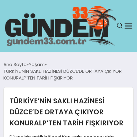
ANASAYFA
Ana Sayfa
Yaşam
TÜRKİYE’NİN SAKLI HAZİNESİ DÜZCE’DE ORTAYA ÇIKIYOR
GÜNDEM
KONURALP’TEN TARİH FIŞKIRIYOR
YAŞAM
TÜRKİYE’NİN SAKLI HAZİNESİ
SAĞLIK
DÜZCE’DE ORTAYA ÇIKIYOR
KONURALP’TEN TARİH FIŞKIRIYOR
TEKNOLOJI
Düzce’nin antik bölgesi Konuralp, son beş yılda