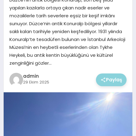
EKONOMI
yapılan kazılarla ortaya çıkan nadir eserler ve
mozaiklerle tarih severlere eşsiz bir keşif imkânı
MAGAZIN
sunuyor. Düzce’nin antik Konuralp bölgesi yıllardır
saklı kalan tarihiyle yeniden keşfediliyor. 1931 yılında
Konuralp’te tesadüfen bulunan ve İstanbul Arkeoloji
Müzesi’nin en heybetli eserlerinden olan Tykhe
Heykeli, bu antik kentin büyüklüğünü ve kültürel
zenginliğini gözler…
admin
Paylaş
29 Ekim 2025