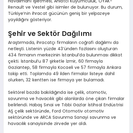
Havalimanı İşletmesi, Ahlatcı Kuyumculuk, OYAK-
Renault ve Vestel gibi isimler de bulunuyor. Bu durum,
Türkiye’nin ihracat gücünün geniş bir yelpazeye
yayıldığını gösteriyor.
Şehir ve Sektör Dağılımı
Araştırmada, ihracatçı firmaların coğrafi dağılımı da
netleşti. Listenin yüzde 43’ünden fazlasını oluşturan
434 firmanın merkezinin İstanbul’da bulunması dikkat
çekti. İstanbul’u 87 şirketle İzmir, 60 firmayla
Gaziantep, 58 firmayla Kocaeli ve 57 firmayla Ankara
takip etti. Toplamda 49 ilden firmalar listeye dahil
olurken, 32 kentten ise firmaya yer bulamadı.
Sektörel bazda bakıldığında ise çelik, otomotiv,
savunma ve havacılık gibi alanlarda öne çıkan firmalar
belirlendi. Habaş Sınai ve Tıbbi Gazlar İstihsal Endüstrisi
AŞ çelik sektöründe, Ford Otomotiv otomotiv
sektöründe ve ARCA Savunma Sanayi savunma ve
havacılık sanayisinde zirvede yer aldı.