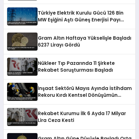
Ortaklığına Başladı
Türkiye Elektrik Kurulu Gücü 126 Bin
MW Eşiğini Aştı Güneş Enerjisi Payı
Arttı
Gram Altın Haftaya Yükselişle Başladı
6237 Lirayı Gördü
Nükleer Tıp Pazarında 11 Şirkete
Rekabet Soruşturması Başladı
İnşaat Sektörü Mayıs Ayında İstihdam
Rekoru Kırdı Kentsel Dönüşümün
Büyük Payı Var
Rekabet Kurumu İlk 6 Ayda 17 Milyar
Lira Ceza Kesti
Gram Altın Güne Düşüşle Başladı Orta