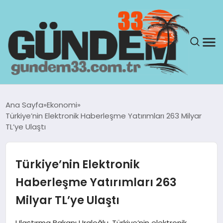
ANASAYFA
Ana Sayfa
Ekonomi
Türkiye’nin Elektronik Haberleşme Yatırımları 263 Milyar
GÜNDEM
TL’ye Ulaştı
YAŞAM
Türkiye’nin Elektronik
SAĞLIK
Haberleşme Yatırımları 263
Milyar TL’ye Ulaştı
TEKNOLOJI
Ulaştırma Bakanı Uraloğlu, Türkiye’nin elektronik