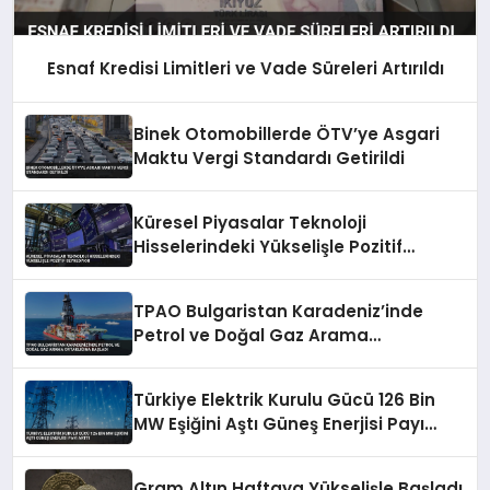
Esnaf Kredisi Limitleri ve Vade Süreleri Artırıldı
Binek Otomobillerde ÖTV’ye Asgari
Maktu Vergi Standardı Getirildi
Küresel Piyasalar Teknoloji
Hisselerindeki Yükselişle Pozitif
Seyrediyor
TPAO Bulgaristan Karadeniz’inde
Petrol ve Doğal Gaz Arama
Ortaklığına Başladı
Türkiye Elektrik Kurulu Gücü 126 Bin
MW Eşiğini Aştı Güneş Enerjisi Payı
Arttı
Gram Altın Haftaya Yükselişle Başladı