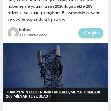
EKONOMI
haberleşme yatırımlarının 2026 ilk çeyrekte 263
milyar TL’ye ulaştığını açıkladı. 5G ivmesiyle altyapı
MAGAZIN
ve abone sayısında artış sürüyor.
haber
Paylaş
03 Temmuz 2026