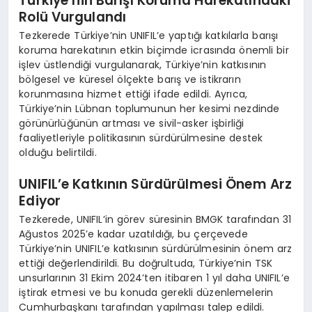
Türkiye’nin Barışı Koruma Harekatındaki
Rolü Vurgulandı
Tezkerede Türkiye’nin UNIFIL’e yaptığı katkılarla barışı
koruma harekatının etkin biçimde icrasında önemli bir
işlev üstlendiği vurgulanarak, Türkiye’nin katkısının
bölgesel ve küresel ölçekte barış ve istikrarın
korunmasına hizmet ettiği ifade edildi. Ayrıca,
Türkiye’nin Lübnan toplumunun her kesimi nezdinde
görünürlüğünün artması ve sivil-asker işbirliği
faaliyetleriyle politikasının sürdürülmesine destek
olduğu belirtildi.
UNIFIL’e Katkının Sürdürülmesi Önem Arz
Ediyor
Tezkerede, UNIFIL’in görev süresinin BMGK tarafından 31
Ağustos 2025’e kadar uzatıldığı, bu çerçevede
Türkiye’nin UNIFIL’e katkısının sürdürülmesinin önem arz
ettiği değerlendirildi. Bu doğrultuda, Türkiye’nin TSK
unsurlarının 31 Ekim 2024’ten itibaren 1 yıl daha UNIFIL’e
iştirak etmesi ve bu konuda gerekli düzenlemelerin
Cumhurbaşkanı tarafından yapılması talep edildi.