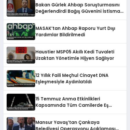
Bakan Gürlek Ahbap Soruşturmasını
Değerlendirdi Bağış Güvenini İstismar
Ettirmeyiz
MASAK’tan Ahbap Raporu Yurt Dışı
Yardımlar Bildirilmedi
Haustier MSP05 Akıllı Kedi Tuvaleti
Uzaktan Yönetimle Hijyen Sağlıyor
12 Yıllık Faili Meçhul Cinayet DNA
Eşleşmesiyle Aydınlatıldı
15 Temmuz Anma Etkinlikleri
Kapsamında Tüm Camilerde Eş
Zamanlı Sela Okunacak
Mansur Yavaş’tan Çankaya
Belediyesi Operasyonu Açıklaması