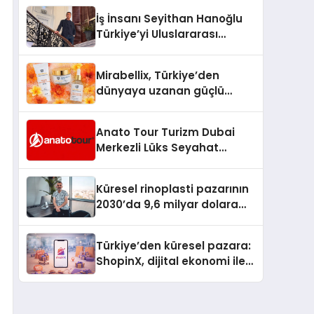
İş İnsanı Seyithan Hanoğlu
Türkiye’yi Uluslararası
Arenada Tanıtmayı
Hedefliyor
Mirabellix, Türkiye’den
dünyaya uzanan güçlü
büyümesini sürdürüyor
Anato Tour Turizm Dubai
Merkezli Lüks Seyahat
Hizmetleriyle Küresel
Turizmde Öne Çıkıyor
Küresel rinoplasti pazarının
2030’da 9,6 milyar dolara
ulaşması bekleniyor
Türkiye’den küresel pazara:
ShopinX, dijital ekonomi ile
gerçek dünya alışverişini bir
araya getirmeyi hedefliyor