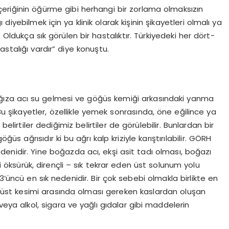
çeriğinin öğürme gibi herhangi bir zorlama olmaksızın
iyebilmek için ya klinik olarak kişinin şikayetleri olmalı ya
 Oldukça sık görülen bir hastalıktır. Türkiyedeki her dört-
stalığı vardır” diye konuştu.
n ağıza acı su gelmesi ve göğüs kemiği arkasındaki yanma
u şikayetler, özellikle yemek sonrasında, öne eğilince ya
belirtiler dediğimiz belirtiler de görülebilir. Bunlardan bir
 ağrısıdır ki bu ağrı kalp kriziyle karıştırılabilir. GÖRH
denidir. Yine boğazda acı, ekşi asit tadı olması, boğazı
ci öksürük, dirençli – sık tekrar eden üst solunum yolu
3’üncü en sık nedenidir. Bir çok sebebi olmakla birlikte en
e üst kesimi arasında olması gereken kaslardan oluşan
veya alkol, sigara ve yağlı gıdalar gibi maddelerin