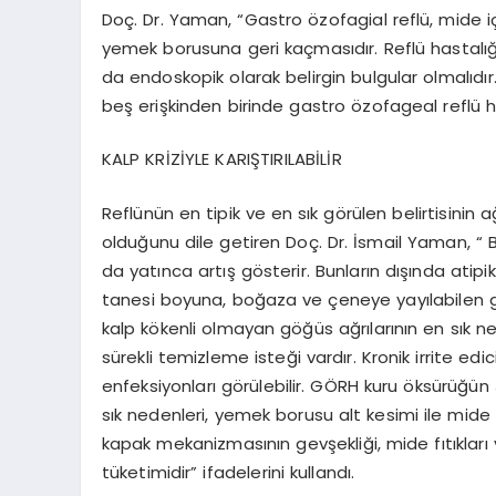
Doç. Dr. Yaman, “Gastro özofagial reflü, mide i
yemek borusuna geri kaçmasıdır. Reflü hastalığı d
da endoskopik olarak belirgin bulgular olmalıdır.
beş erişkinden birinde gastro özofageal reflü ha
KALP KRİZİYLE KARIŞTIRILABİLİR
Reflünün en tipik ve en sık görülen belirtisini
olduğunu dile getiren Doç. Dr. İsmail Yaman, “ B
da yatınca artış gösterir. Bunların dışında atipik 
tanesi boyuna, boğaza ve çeneye yayılabilen göğüs
kalp kökenli olmayan göğüs ağrılarının en sık ne
sürekli temizleme isteği vardır. Kronik irrite edi
enfeksiyonları görülebilir. GÖRH kuru öksürüğün 
sık nedenleri, yemek borusu alt kesimi ile mid
kapak mekanizmasının gevşekliği, mide fıtıkları 
tüketimidir” ifadelerini kullandı.