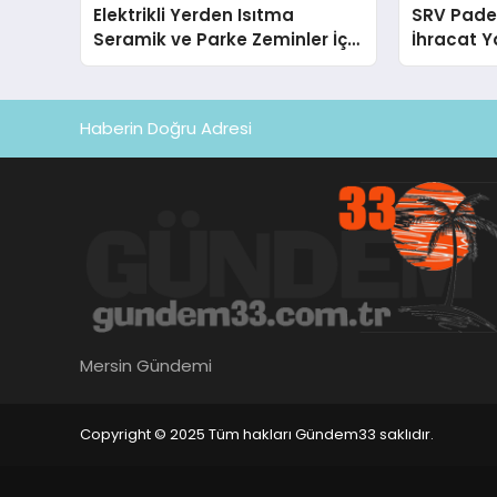
Elektrikli Yerden Isıtma
SRV Padel
Seramik ve Parke Zeminler İçin
İhracat Y
En Verimli Çözümler
Padel Ko
Haberin Doğru Adresi
Mersin Gündemi
Copyright © 2025 Tüm hakları Gündem33 saklıdır.