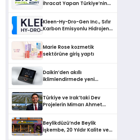
İhracat Yapan Türkiye’nin
Padel Kortu Üretim Gücü
Kleen-Hy-Dro-Gen Inc., Sıfır
Karbon Emisyonlu Hidrojen
Isıtma Teknolojisinde ISO ve
TSSA Düzenleyici Onaylarını
Marie Rose kozmetik
Aldı
sektörüne giriş yaptı
Daikin’den akıllı
iklimlendirmede yeni
dönem: Madoka Plus
Türkiye’de
Türkiye ve Irak’taki Dev
Projelerin Mimarı Ahmet
Hasan Salim Beyoğlu, 10
Milyon Metrekarelik “Al Yusuf
Beylikdüzü’nde Beylik
Holding Industrial City”
İşkembe, 20 Yıldır Kalite ve
Projesini Hayata Geçirecek
Lezzetin Değişmeyen Adresi