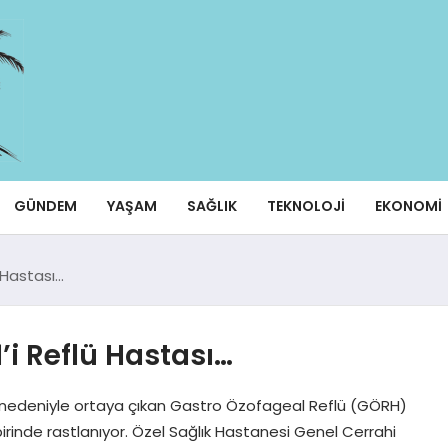
GÜNDEM
YAŞAM
SAĞLIK
TEKNOLOJI
EKONOMI
ü Hastası…
’i Reflü Hastası…
ı nedeniyle ortaya çıkan Gastro Özofageal Reflü (GÖRH)
irinde rastlanıyor. Özel Sağlık Hastanesi Genel Cerrahi