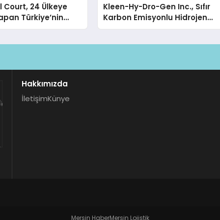
 Court, 24 Ülkeye
Kleen-Hy-Dro-Gen Inc., Sıfır
apan Türkiye’nin
Karbon Emisyonlu Hidrojen
rtu Üretim Gücü
Isıtma Teknolojisinde ISO ve
TSSA Düzenleyici Onaylarını
Aldı
Hakkımızda
İletişim
Künye
Mersin Haber
Mersin Lojistik