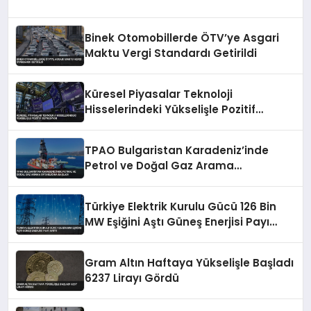
Binek Otomobillerde ÖTV’ye Asgari
Maktu Vergi Standardı Getirildi
Küresel Piyasalar Teknoloji
Hisselerindeki Yükselişle Pozitif
Seyrediyor
TPAO Bulgaristan Karadeniz’inde
Petrol ve Doğal Gaz Arama
Ortaklığına Başladı
Türkiye Elektrik Kurulu Gücü 126 Bin
MW Eşiğini Aştı Güneş Enerjisi Payı
Arttı
Gram Altın Haftaya Yükselişle Başladı
6237 Lirayı Gördü