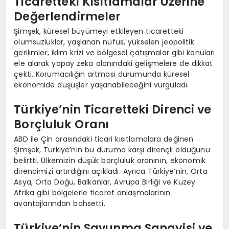
Ticaretteki Kısıtlamalar Üzerine
Değerlendirmeler
Şimşek, küresel büyümeyi etkileyen ticaretteki
olumsuzluklar, yaşlanan nüfus, yükselen jeopolitik
gerilimler, iklim krizi ve bölgesel çatışmalar gibi konuları
ele alarak yapay zeka alanındaki gelişmelere de dikkat
çekti. Korumacılığın artması durumunda küresel
ekonomide düşüşler yaşanabileceğini vurguladı.
Türkiye’nin Ticaretteki Direnci ve
Borçluluk Oranı
ABD ile Çin arasındaki ticari kısıtlamalara değinen
Şimşek, Türkiye’nin bu duruma karşı dirençli olduğunu
belirtti. Ülkemizin düşük borçluluk oranının, ekonomik
direncimizi artırdığını açıkladı. Ayrıca Türkiye’nin, Orta
Asya, Orta Doğu, Balkanlar, Avrupa Birliği ve Kuzey
Afrika gibi bölgelerle ticaret anlaşmalarının
avantajlarından bahsetti.
Türkiye’nin Savunma Sanayisi ve