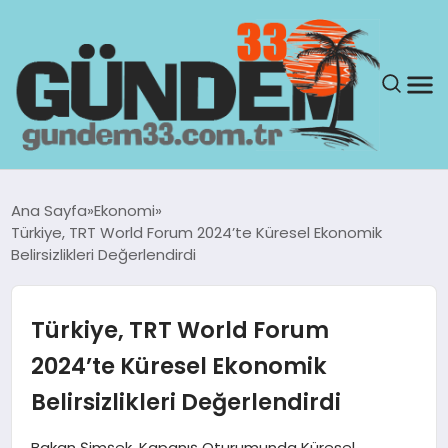
ANASAYFA
Ana Sayfa
Ekonomi
Türkiye, TRT World Forum 2024’te Küresel Ekonomik
GÜNDEM
Belirsizlikleri Değerlendirdi
YAŞAM
Türkiye, TRT World Forum
SAĞLIK
2024’te Küresel Ekonomik
Belirsizlikleri Değerlendirdi
TEKNOLOJI
Bakan Şimşek, Kapanış Oturumunda Küresel