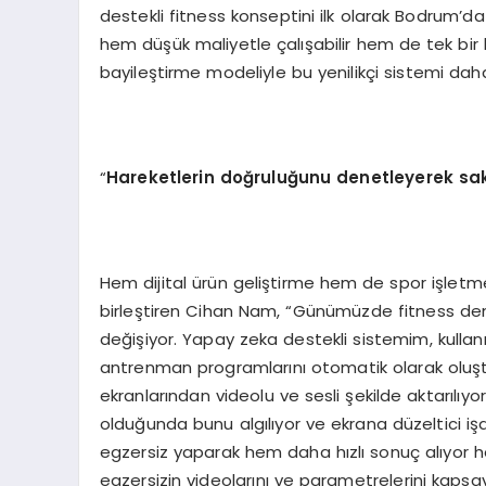
destekli fitness konseptini ilk olarak Bodrum’
hem düşük maliyetle çalışabilir hem de tek bir ki
bayileştirme modeliyle bu yenilikçi sistemi daha
“
Hareketlerin doğruluğunu denetleyerek s
Hem dijital ürün geliştirme hem de spor işletme
birleştiren Cihan Nam, “Günümüzde fitness den
değişiyor. Yapay zeka destekli sistemim, kullan
antrenman programlarını otomatik olarak oluş
ekranlarından videolu ve sesli şekilde aktarılıyo
olduğunda bunu algılıyor ve ekrana düzeltici işa
egzersiz yaparak hem daha hızlı sonuç alıyor h
egzersizin videolarını ve parametrelerini kapsay