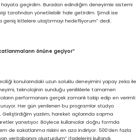
da hayata geçirdim. Buradan edindiğim deneyimle sistemi
şi tarafından yönetilebilir hale getirdim. Şimdi ise
 geniş kitlelere ulaştırmayı hedefliyorum” dedi.
akatlanmaların
ö
nüne geçiyor”
ciliği konularındaki uzun soluklu deneyimini yapay zeka ile
eyimi, teknolojinin sunduğu yeniliklerle tamamen
ıcıların performansını gerçek zamanlı takip edip en verimli
turuyor. Her gün yenilenen bu programlar stüdyo
r. Geliştirdiğim yazılım, hareket açılarında sapma
retler yansıtıyor. Böylece kullanıcılar doğru formda
em de sakatlanma riskini en aza indiriyor. 500’den fazla
an veritabanını oluşturdum” ifadelerini kullandı.