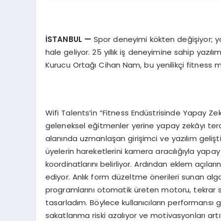
İSTANBUL —
Spor deneyimi kökten değişiyor; ya
hale geliyor. 25 yıllık iş deneyimine sahip yazılı
Kurucu Ortağı Cihan Nam, bu yenilikçi fitness m
Wifi Talents’in “Fitness Endüstrisinde Yapay Ze
geleneksel eğitmenler yerine yapay zekâyı terci
alanında uzmanlaşan girişimci ve yazılım gelişt
üyelerin hareketlerini kamera aracılığıyla yap
koordinatlarını belirliyor. Ardından eklem açıla
ediyor. Anlık form düzeltme önerileri sunan algo
programlarını otomatik üreten motoru, tekrar 
tasarladım. Böylece kullanıcıların performansı g
sakatlanma riski azalıyor ve motivasyonları artı