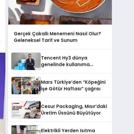
Gerçek Çakallı Menemeni Nasıl Olur?
Geleneksel Tarif ve Sunum
Tencent Hy3 dünya
genelinde kullanıma
sunuldu
Mars Türkiye’den “Köpeğini
İşe Götür Haftası” çağrısı
Cesur Packaging, Mısır’daki
Üretim Üssünü Büyütüyor
Elektrikli Yerden Isıtma