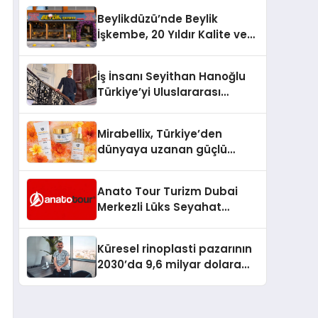
Milyon Metrekarelik “Al Yusuf
Beylikdüzü’nde Beylik
Holding Industrial City”
İşkembe, 20 Yıldır Kalite ve
Projesini Hayata Geçirecek
Lezzetin Değişmeyen Adresi
İş İnsanı Seyithan Hanoğlu
Türkiye’yi Uluslararası
Arenada Tanıtmayı
Hedefliyor
Mirabellix, Türkiye’den
dünyaya uzanan güçlü
büyümesini sürdürüyor
Anato Tour Turizm Dubai
Merkezli Lüks Seyahat
Hizmetleriyle Küresel
Turizmde Öne Çıkıyor
Küresel rinoplasti pazarının
2030’da 9,6 milyar dolara
ulaşması bekleniyor