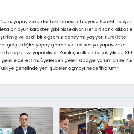
m, yapay zeka destekli fitness stüdyosu PureFit ile ilgili
eta bir oyun karakteri gibi hissediyor. Her biri sanki dikkatle
tirilmiş ve etkili bir egzersiz deneyimi yaşıyor. PureFit’te
ndi geliştirdiğim yapay görme ve ileri seviye yapay zeka
likte egzersiz yapabiliyor. Kuruluşun ilk bir buçuk yılında 350
 geliri elde ettim. Üyelerden gelen Google yorumları ile 4.8
 Türkiye genelinde yeni şubeler açmayı hedefliyorum.”