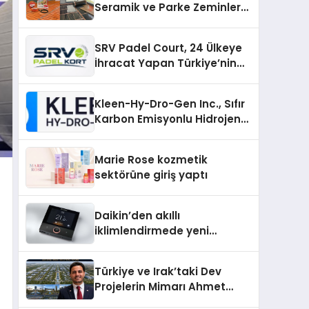
Seramik ve Parke Zeminler
İçin En Verimli Çözümler
SRV Padel Court, 24 Ülkeye
İhracat Yapan Türkiye’nin
Padel Kortu Üretim Gücü
Kleen-Hy-Dro-Gen Inc., Sıfır
Karbon Emisyonlu Hidrojen
Isıtma Teknolojisinde ISO ve
TSSA Düzenleyici Onaylarını
Marie Rose kozmetik
Aldı
sektörüne giriş yaptı
Daikin’den akıllı
iklimlendirmede yeni
dönem: Madoka Plus
Türkiye’de
Türkiye ve Irak’taki Dev
Projelerin Mimarı Ahmet
Hasan Salim Beyoğlu, 10