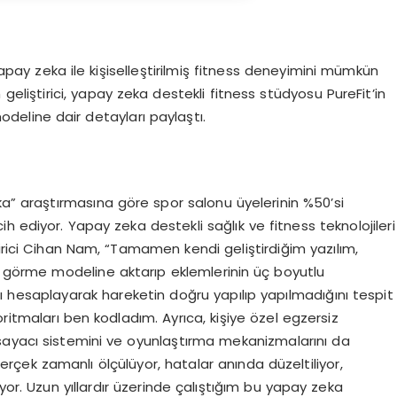
pay zeka ile kişiselleştirilmiş fitness deneyimini mümkün
m geliştirici, yapay zeka destekli fitness stüdyosu PureFit’in
odeline dair detayları paylaştı.
ka” araştırmasına göre spor salonu üyelerinin %50’si
h ediyor. Yapay zeka destekli sağlık ve fitness teknolojileri
irici Cihan Nam, “Tamamen kendi geliştirdiğim yazılım,
ay görme modeline aktarıp eklemlerinin üç boyutlu
rını hesaplayarak hareketin doğru yapılıp yapılmadığını tespit
ritmaları ben kodladım. Ayrıca, kişiye özel egzersiz
sayacı sistemini ve oyunlaştırma mekanizmalarını da
erçek zamanlı ölçülüyor, hatalar anında düzeltiliyor,
yor. Uzun yıllardır üzerinde çalıştığım bu yapay zeka