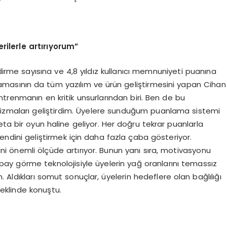
ilerle artırıyorum”
rme sayısına ve 4,8 yıldız kullanıcı memnuniyeti puanına
amasının da tüm yazılım ve ürün geliştirmesini yapan Cihan
trenmanın en kritik unsurlarından biri. Ben de bu
izmaları geliştirdim. Üyelere sunduğum puanlama sistemi
eta bir oyun haline geliyor. Her doğru tekrar puanlarla
şi kendini geliştirmek için daha fazla çaba gösteriyor.
nini önemli ölçüde artırıyor. Bunun yanı sıra, motivasyonu
pay görme teknolojisiyle üyelerin yağ oranlarını temassız
 Aldıkları somut sonuçlar, üyelerin hedeflere olan bağlılığı
şeklinde konuştu.