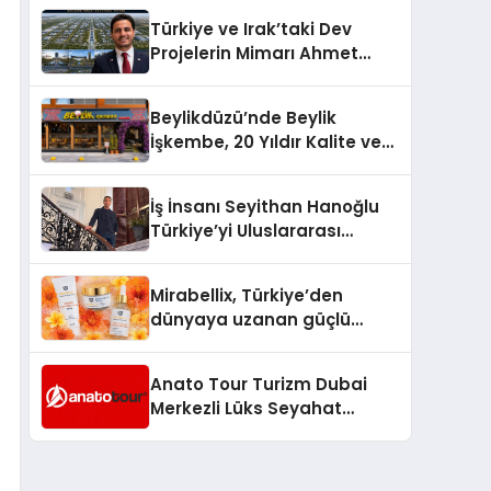
Türkiye’de
Türkiye ve Irak’taki Dev
Projelerin Mimarı Ahmet
Hasan Salim Beyoğlu, 10
Milyon Metrekarelik “Al Yusuf
Beylikdüzü’nde Beylik
Holding Industrial City”
İşkembe, 20 Yıldır Kalite ve
Projesini Hayata Geçirecek
Lezzetin Değişmeyen Adresi
İş İnsanı Seyithan Hanoğlu
Türkiye’yi Uluslararası
Arenada Tanıtmayı
Hedefliyor
Mirabellix, Türkiye’den
dünyaya uzanan güçlü
büyümesini sürdürüyor
Anato Tour Turizm Dubai
Merkezli Lüks Seyahat
Hizmetleriyle Küresel
Turizmde Öne Çıkıyor