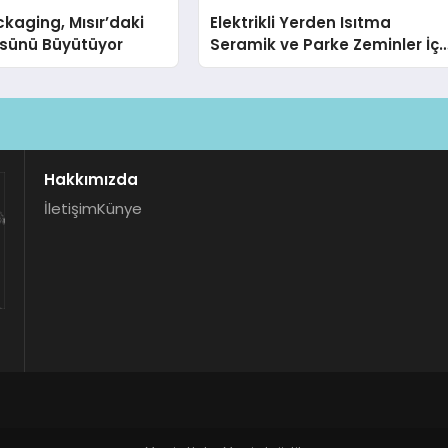
kaging, Mısır’daki
Elektrikli Yerden Isıtma
ssünü Büyütüyor
Seramik ve Parke Zeminler İçi
En Verimli Çözümler
Hakkımızda
İletişim
Künye