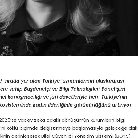
. sırada yer alan Türkiye, uzmanlarının uluslararası
lere sahip Başdenetçi ve Bilgi Teknolojileri Y
ö
netişim
anel konuş
mac
ılığı ve jüri davetleriyle hem Türkiye
’
nin
kosisteminde kadın liderliğinin g
ö
rünürlüğünü artırıyor.
2025’te yapay zeka odaklı dönüşümün kurumların bilgi
mini köklü biçimde değiştirmeye başlamasıyla geleceğe dair
etkinin derinleşerek Bilgi Güvenliği Yönetim Sistemi (BGYS)