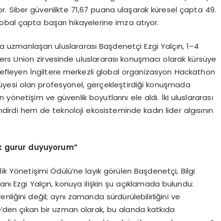
. Siber güvenlikte 71,67 puana ulaşarak küresel çapta 49.
obal çapta başarı hikayelerine imza atıyor.
a uzmanlaşan uluslararası Başdenetçi Ezgi Yalçın, 1–4
rs Union zirvesinde uluslararası konuşmacı olarak kürsüye
edefleyen İngiltere merkezli global organizasyon Hackathon
üyesi olan profesyonel, gerçekleştirdiği konuşmada
önetişim ve güvenlik boyutlarını ele aldı. İki uluslararası
endirdi hem de teknoloji ekosisteminde kadın lider algısının
k gurur duyuyorum”
k Yönetişimi Ödülü’ne layık görülen Başdenetçi, Bilgi
anı Ezgi Yalçın, konuya ilişkin şu açıklamada bulundu:
liğini değil; aynı zamanda sürdürülebilirliğini ve
ye’den çıkan bir uzman olarak, bu alanda katkıda