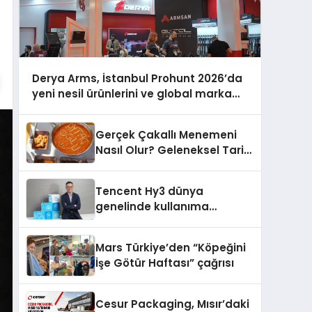
Derya Arms, İstanbul Prohunt 2026’da
yeni nesil ürünlerini ve global marka
vizyonunu sergiledi
Gerçek Çakallı Menemeni
Nasıl Olur? Geleneksel Tarif
ve Sunum
Tencent Hy3 dünya
genelinde kullanıma
sunuldu
Mars Türkiye’den “Köpeğini
İşe Götür Haftası” çağrısı
Cesur Packaging, Mısır’daki