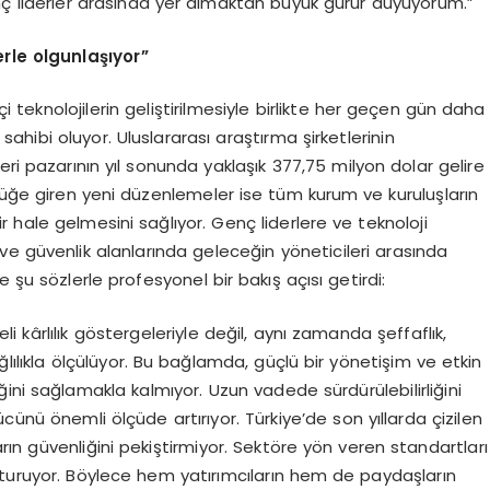
ç liderler arasında yer almaktan büyük gurur duyuyorum.”
rle olgunlaşıyor”
kçi teknolojilerin geliştirilmesiyle birlikte her geçen gün daha
hibi oluyor. Uluslararası araştırma şirketlerinin
ileri pazarının yıl sonunda yaklaşık 377,75 milyon dolar gelire
lüğe giren yeni düzenlemeler ise tüm kurum ve kuruluşların
ir hale gelmesini sağlıyor. Genç liderlere ve teknoloji
ve güvenlik alanlarında geleceğin yöneticileri arasında
 şu sözlerle profesyonel bir bakış açısı getirdi:
 kârlılık göstergeleriyle değil, aynı zamanda şeffaflık,
 bağlılıkla ölçülüyor. Bu bağlamda, güçlü bir yönetişim ve etkin
ini sağlamakla kalmıyor. Uzun vadede sürdürülebilirliğini
cünü önemli ölçüde artırıyor. Türkiye’de son yıllarda çizilen
ın güvenliğini pekiştirmiyor. Sektöre yön veren standartları
şturuyor. Böylece hem yatırımcıların hem de paydaşların