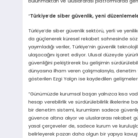
bulunmaktan ve uluslararası platformlarda gen
“
Türkiye
’
de siber güvenlik, yeni düzenlemele
Türkiye’de siber güvenlik sektörü, yerli ve yenili
da güçlenerek küresel rekabet sahnesinde söz sa
yayımladığı veriler, Türkiye’nin güvenlik teknoloj
ulaşacağını işaret ediyor. Ulusal düzeyde yürür
güvenliğini pekiştirerek bu gelişimin sürdürülebil
dünyasına ilham veren çalışmalarıyla, denetim 
gösterilen Ezgi Yalçın ise kaydedilen gelişmelere
“Günümüzde kurumsal başarı yalnızca kısa vadeli
hesap verebilirlik ve sürdürülebilirlik ilkelerine
bir denetim sistemi, kurumların sadece güvenliğ
güvence altına alıyor ve uluslararası rekabet gü
yasal çerçeveler de, sadece kurum ve kuruluşlar
belirleyerek pazarı daha olgun bir yapıya kavu