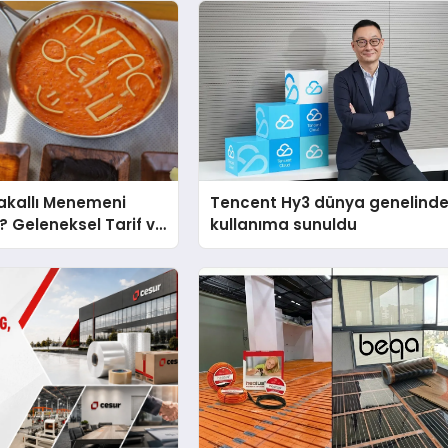
akallı Menemeni
Tencent Hy3 dünya genelind
r? Geleneksel Tarif ve
kullanıma sunuldu