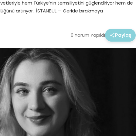
avetleriyle hem Türkiye’nin temsiliyetini güçlendiriyor hem de
ürlüğünü artırıyor. İSTANBUL — Geride bırakmaya
0 Yorum Yapıldı
Paylaş