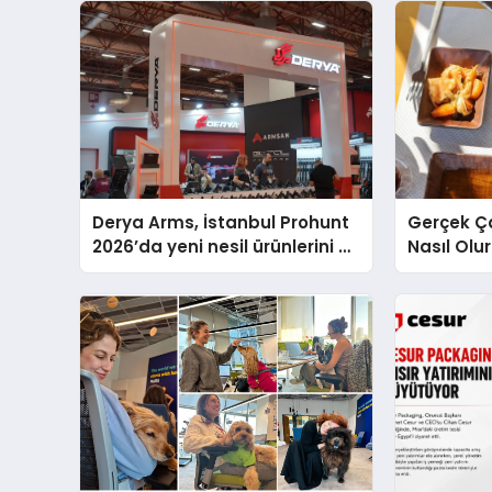
Derya Arms, İstanbul Prohunt
Gerçek Ç
2026’da yeni nesil ürünlerini ve
Nasıl Olu
global marka vizyonunu
Sunum
sergiledi