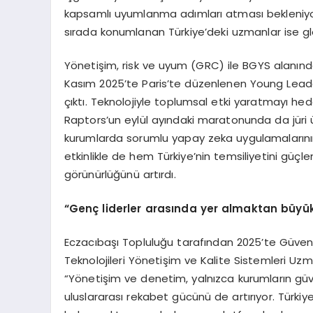
kapsamlı uyumlanma adımları atması bekleniyor
sırada konumlanan Türkiye’deki uzmanlar ise gl
Yönetişim, risk ve uyum (GRC) ile BGYS alanınd
Kasım 2025’te Paris’te düzenlenen Young Leade
çıktı. Teknolojiyle toplumsal etki yaratmayı h
Raptors’un eylül ayındaki maratonunda da jüri 
kurumlarda sorumlu yapay zeka uygulamalarının y
etkinlikle de hem Türkiye’nin temsiliyetini güçl
görünürlüğünü artırdı.
“
Genç liderler arasında yer almaktan büyü
Eczacıbaşı Topluluğu tarafından 2025’te Güvenli
Teknolojileri Yönetişim ve Kalite Sistemleri Uzm
“Yönetişim ve denetim, yalnızca kurumların güven
uluslararası rekabet gücünü de artırıyor. Türki