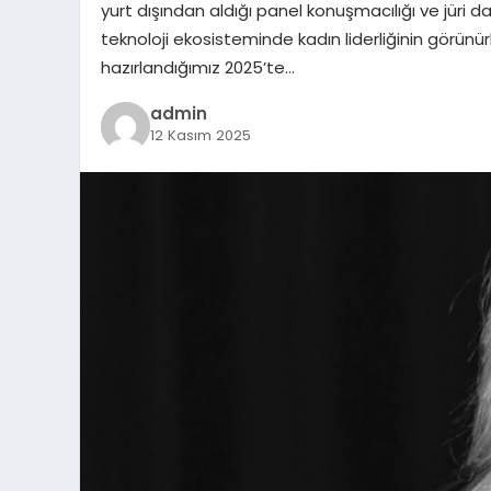
yurt dışından aldığı panel konuşmacılığı ve jüri d
teknoloji ekosisteminde kadın liderliğinin görün
hazırlandığımız 2025’te…
admin
12 Kasım 2025